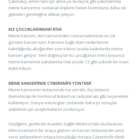
Çakmakçı, erken tanı için anne ya da teyze gibi yakınlarında
meme kanserine rastlanan kişilerin hekim kontrolüne daha sık
gitmeleri gerektiğine dikkat çekiyor.
KIZ ÇOCUKLARINDAKİ RİSK
Meme kanseri, deri kanserinden sonra kadınlarda en sık
görülen kanser türü. Kansere bağlı ölüm nedenlerine
bakıldığında akciğerden sonra ikinci sırada kadınlarda meme
kanseri geliyor. Yeni doğmuş bir kız çocuğunun ömrü boyunca
meme kanserine yakalanma riski yüzde 13 gibi yüksek bir oranı
teşkil ediyor.
MEME KANSERİNDE CYBERKNİFE YÖNTEMİ
Meme kanserinin tedavisinde ise cerrahi, ilaç tedavisi
(kemoterapi ile hormonal tedavi) ve radyoterapi gibi seçenekler
kullanılıyor. Dünya onkologları, tedavide daha iyi sonuçlar
alabilmek için araştırmalarını sürdürüyor.
Geçtiğimiz günlerde Anadolu Sağlık Merkezi’nde uluslararası
bilim insanlarını bir araya getiren ve kanser tedavisinde umut
verici gelişmelerin ortaya konulduğu Avrupa CyberKnife Klinik