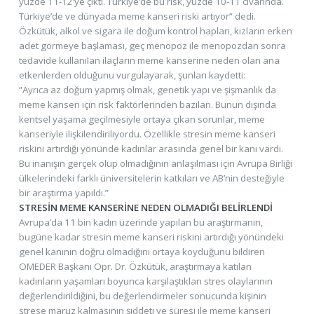
yüzde 11-12’ye çıktı. Türkiye’de bu risk, yüzde 10-11 civarında.
Türkiye’de ve dünyada meme kanseri riski artıyor” dedi.
Özkütük, alkol ve sigara ile doğum kontrol hapları, kızların erken
adet görmeye başlaması, geç menopoz ile menopozdan sonra
tedavide kullanılan ilaçların meme kanserine neden olan ana
etkenlerden olduğunu vurgulayarak, şunları kaydetti:
”Ayrıca az doğum yapmış olmak, genetik yapı ve şişmanlık da
meme kanseri için risk faktörlerinden bazıları. Bunun dışında
kentsel yaşama geçilmesiyle ortaya çıkan sorunlar, meme
kanseriyle ilişkilendiriliyordu. Özellikle stresin meme kanseri
riskini artırdığı yönünde kadınlar arasında genel bir kanı vardı.
Bu inanışın gerçek olup olmadığının anlaşılması için Avrupa Birliği
ülkelerindeki farklı üniversitelerin katkıları ve AB’nin desteğiyle
bir araştırma yapıldı.”
STRESİN MEME KANSERİNE NEDEN OLMADIĞI BELİRLENDİ
Avrupa’da 11 bin kadın üzerinde yapılan bu araştırmanın,
bugüne kadar stresin meme kanseri riskini artırdığı yönündeki
genel kanının doğru olmadığını ortaya koyduğunu bildiren
OMEDER Başkanı Opr. Dr. Özkütük, araştırmaya katılan
kadınların yaşamları boyunca karşılaştıkları stres olaylarının
değerlendirildiğini, bu değerlendirmeler sonucunda kişinin
strese maruz kalmasının şiddeti ve süresi ile meme kanseri