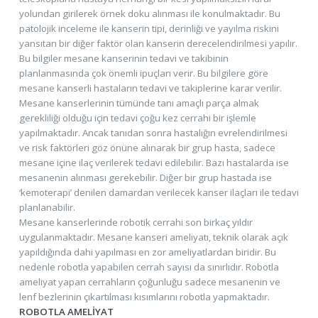
yolundan girilerek örnek doku alınması ile konulmaktadır. Bu
patolojik inceleme ile kanserin tipi, derinliği ve yayılma riskini
yansıtan bir diğer faktör olan kanserin derecelendirilmesi yapılır.
Bu bilgiler mesane kanserinin tedavi ve takibinin
planlanmasında çok önemli ipuçları verir. Bu bilgilere göre
mesane kanserli hastaların tedavi ve takiplerine karar verilir.
Mesane kanserlerinin tümünde tanı amaçlı parça almak
gerekliliği olduğu için tedavi çoğu kez cerrahi bir işlemle
yapılmaktadır. Ancak tanıdan sonra hastalığın evrelendirilmesi
ve risk faktörleri göz önüne alınarak bir grup hasta, sadece
mesane içine ilaç verilerek tedavi edilebilir. Bazı hastalarda ise
mesanenin alınması gerekebilir. Diğer bir grup hastada ise
‘kemoterapi’ denilen damardan verilecek kanser ilaçları ile tedavi
planlanabilir.
Mesane kanserlerinde robotik cerrahi son birkaç yıldır
uygulanmaktadır. Mesane kanseri ameliyatı, teknik olarak açık
yapıldığında dahi yapılması en zor ameliyatlardan biridir. Bu
nedenle robotla yapabilen cerrah sayısı da sınırlıdır. Robotla
ameliyat yapan cerrahların çoğunluğu sadece mesanenin ve
lenf bezlerinin çıkartılması kısımlarını robotla yapmaktadır.
ROBOTLA AMELİYAT