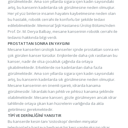
görülmektedir. Ama son yıllarda sigara içen kadın sayısındaki
artış, bu kanserin kadınlarda sık görülmesine neden olmuştur.
Her yıl yüz binlerce insanın hayatını kaybetmesine neden olan
bu hastalık, robotik cerrahi ile konforlu bir şekilde tedavi
edilebilmektedir. Memorial Şişli Hastanesi Üroloji Bölümü’nden
Prof. Dr. M. Derya Balbay, mesane kanserinin robotik cerrahi ile
tedavisi hakkında bilgi verdi.
PROSTATTAN SONRA EN YAYGINI
Mesane kanserleri ürolojik kanserler içinde prostattan sonra en
çok görülen kanser türüdür. Erişkinlerde daha çok rastlanan bu
kanser, nadir de olsa çocukluk çağında da ortaya
çıkabilmektedir. Erkeklerde ise kadınlardan daha fazla
görülmektedir. Ama son yıllarda sigara içen kadın sayısındaki
artış, bu kanserin kadınlarda sık görülmesine neden olmuştur.
Mesane kanserinin en önemli işareti, idrarda kanama
görülmesidir. İdrardaki kan pıhtılı ve pıhtısız kanama şeklinde
olabilmektedir. Mesane kanseri, gözle görülmeyen ancak idrar
tahlilinde ortaya çıkan kan hücrelerin varlığında da akla
getirilmesi gerekmektedir.
TİPİ VE DERİNLİĞİNİ YANSITIR
Bu kanserde kesin tanı ‘sistoskopi’ denilen minyatür
teleskoplarla hastaya herhangi bir kesi yapılmaksızın idrar