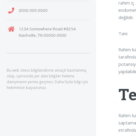
rahim iç
endometr
(000) 000-0000
değildir.
1234 Somewhere Road #8254
Tanı:
Nashville, TN 00000-0000
Rahim ka
tarafınd
potansiy
Bu web sitesi bilgilendirme amaçlı hazırlanmış
yapılabili
olup, içerisinde yer alan bilgiler hekime
danışmanın yerine geçmez. Daha fazla bilgi için
Te
hekiminize başvurunuz.
Rahim ka
saptamak 
etrafında