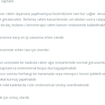
ı saptanır.
ser rahim dışarısına yayılmamışsa histerektomi tam kür sağlar. Anca
vi gerekecektir. İlerlemiş rahim kanserlerinde cerrahiden sonra radya
da ilaç tedavisi ( kemoterapi) rahim kanseri tedavisinde kullanılmakt
nserine karşı en iyi savunma erken tanıdır.
serinde erken tanı için öneriler;
şın üstündeki bir kadında rahim ağzı smearlerinde normal görünümlü 
 saptanırsa endometrial biopsi (kürtaj)yapılmalıdır.
oz sonrası herhangi bir kanamada veya menopoz öncesi şiddetli v
kal küretaj yapılmalıdır.
 riskli kadınlarda rutin endometrial sitoloji önerilmektedir.
 için sonuç olarak;