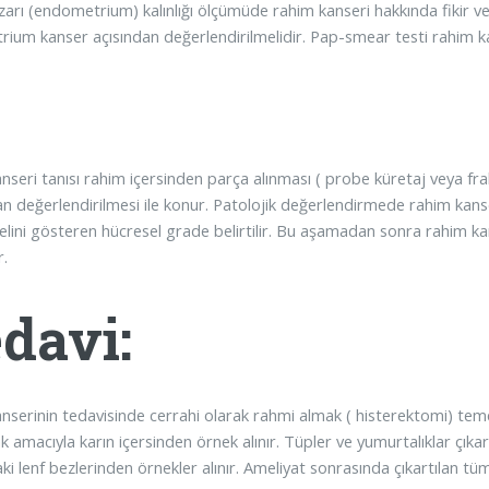
 zarı (endometrium) kalınlığı ölçümüde rahim kanseri hakkında fikir v
ium kanser açısından değerlendirilmelidir. Pap-smear testi rahim kan
nseri tanısı rahim içersinden parça alınması ( probe küretaj veya fr
an değerlendirilmesi ile konur. Patolojik değerlendirmede rahim kans
elini gösteren hücresel grade belirtilir. Bu aşamadan sonra rahim kan
r.
davi:
nserinin tedavisinde cerrahi olarak rahmi almak ( histerektomi) temel
amacıyla karın içersinden örnek alınır. Tüpler ve yumurtalıklar çıkartı
ki lenf bezlerinden örnekler alınır. Ameliyat sonrasında çıkartılan t