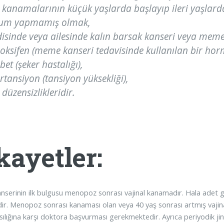
 kanamalarının küçük yaşlarda başlayıp ileri yaşlar
um yapmamış olmak,
isinde veya ailesinde kalın barsak kanseri veya meme
ksifen (meme kanseri tedavisinde kullanılan bir horm
bet (şeker hastalığı),
rtansiyon (tansiyon yüksekliği),
 düzensizlikleridir.
kayetler:
nserinin ilk bulgusu menopoz sonrası vajinal kanamadır. Hala adet 
dir. Menopoz sonrası kanaması olan veya 40 yaş sonrası artmış vajin
sılığına karşı doktora başvurması gerekmektedir. Ayrıca periyodik jin