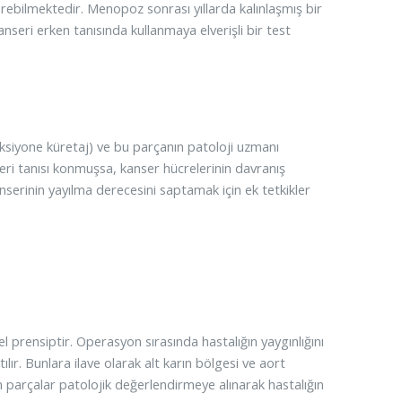
erebilmektedir. Menopoz sonrası yıllarda kalınlaşmış bir
seri erken tanısında kullanmaya elverişli bir test
aksiyone küretaj) ve bu parçanın patoloji uzmanı
eri tanısı konmuşsa, kanser hücrelerinin davranış
serinin yayılma derecesini saptamak için ek tetkikler
 prensiptir. Operasyon sırasında hastalığın yaygınlığını
lır. Bunlara ilave olarak alt karın bölgesi ve aort
üm parçalar patolojik değerlendirmeye alınarak hastalığın