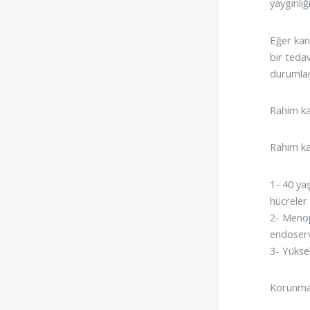
yaygınlığ
Eğer kan
bir teda
durumlar
Rahim ka
Rahim kan
1- 40 ya
hücreler
2- Menop
endoservi
3- Yüksek
Korunmak