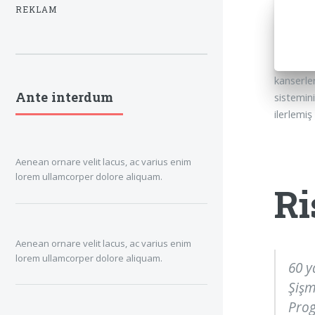
REKLAM
kanserle
Ante interdum
sistemini
ilerlemiş
Aenean ornare velit lacus, ac varius enim
lorem ullamcorper dolore aliquam.
Ri
Aenean ornare velit lacus, ac varius enim
lorem ullamcorper dolore aliquam.
60 y
Şişm
Prog