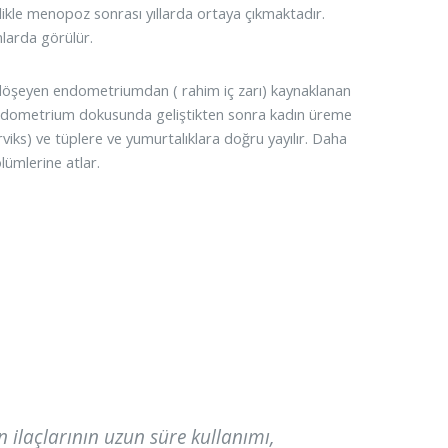
likle menopoz sonrası yıllarda ortaya çıkmaktadır.
nlarda görülür.
i döşeyen endometriumdan ( rahim iç zarı) kaynaklanan
i endometrium dokusunda geliştikten sonra kadın üreme
rviks) ve tüplere ve yumurtalıklara doğru yayılır. Daha
lümlerine atlar.
 ilaçlarının uzun süre kullanımı,