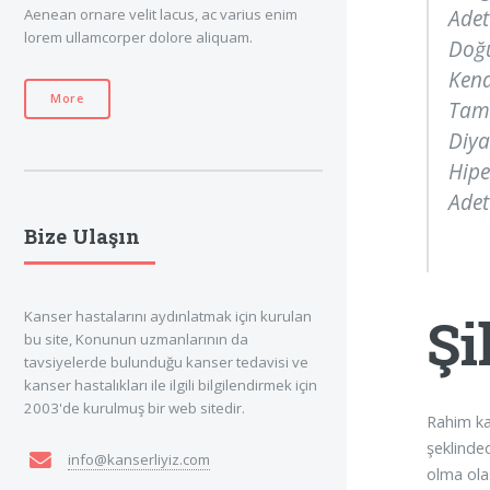
Adet
Aenean ornare velit lacus, ac varius enim
lorem ullamcorper dolore aliquam.
Doğ
Kend
More
Tamo
Diya
Hipe
Adet
Bize Ulaşın
Kanser hastalarını aydınlatmak için kurulan
Şi
bu site, Konunun uzmanlarının da
tavsiyelerde bulunduğu kanser tedavisi ve
kanser hastalıkları ile ilgili bilgilendirmek için
2003'de kurulmuş bir web sitedir.
Rahim ka
şeklinde
info@kanserliyiz.com
olma ola