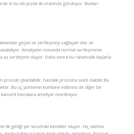
ardır ki bu da yüzde iki oranında görülüyor. Bunları
akınından geçen ve sertleşmeyi sağlayan sinir ve
lanabiliyor. Ameliyatın sonunda normal sertleşmenin
a az sertleşme oluyor. Daha sonra bu rahatsızlık ilaçlarla
rostat çıkarılabilir, hastalık prostata sınırlı olabilir.Bu
mektir. Bu üç yöntemin kombine edilmesi de diğer bir
 kanserli hastalara ameliyat önerilmiyor.
 ilk gittiği yer vücuttaki kemikler oluyor. Hiç sıkıntısı
 Kırığa bakınca tümör kırığı olduğu anlaşılıyor. Prostat