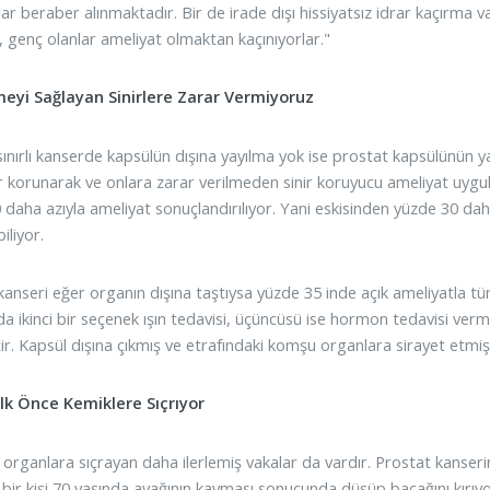
ar beraber alınmaktadır. Bir de irade dışı hissiyatsız idrar kaçırma v
, genç olanlar ameliyat olmaktan kaçınıyorlar."
meyi Sağlayan Sinirlere Zarar Vermiyoruz
ınırlı kanserde kapsülün dışına yayılma yok ise prostat kapsülünün y
 korunarak ve onlara zarar verilmeden sinir koruyucu ameliyat uygu
 daha azıyla ameliyat sonuçlandırılıyor. Yani eskisinden yüzde 30 dah
iliyor.
anseri eğer organın dışına taştıysa yüzde 35 inde açık ameliyatla tüm p
da ikinci bir seçenek ışın tedavisi, üçüncüsü ise hormon tedavisi ver
ir. Kapsül dışına çıkmış ve etrafındaki komşu organlara sirayet etmiş
lk Önce Kemiklere Sıçrıyor
 organlara sıçrayan daha ilerlemiş vakalar da vardır. Prostat kanserinin
bir kişi 70 yaşında ayağının kayması sonucunda düşüp bacağını kırıyor.