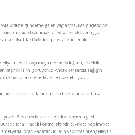
iloyla birlikte gündeme gelen yağlanma, kas güçlendirici
la cinsel ilişkide bulunmak, prostat enfeksiyonu gibi
vre ve diyet faktörlerinin prostat kanserinin
meliyatın idrar kaçırmaya neden olduğunu, erkeklik
an kaçındıklarını görüyoruz. Ancak kansersiz sağlığın
zukluğu bilahare tedavilerle düzelebiliyor.
ını, onlar sormasa da hekimlerin bu konuda mutlaka
da yüzde 8 oranında stres tipi idrar kaçırma yani
rada idrar iradeli kontrol altında tuvalete yapılmakta
ameliyatla idrarı kapatan, idrarın yapılmasını engelleyen