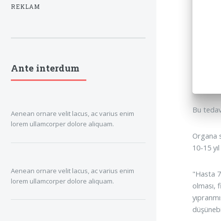
REKLAM
Ante interdum
Bu tedav
Aenean ornare velit lacus, ac varius enim
lorem ullamcorper dolore aliquam.
Organa s
10-15 yıl
Aenean ornare velit lacus, ac varius enim
"Hasta 70
lorem ullamcorper dolore aliquam.
olması, 
yıpranmı
düşünebil