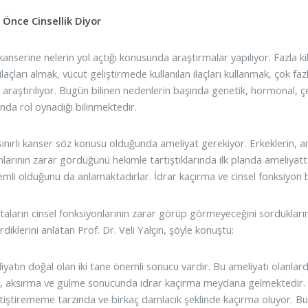
 Önce Cinsellik Diyor
kanserine nelerin yol açtığı konusunda araştırmalar yapılıyor. Fazla k
açları almak, vücut geliştirmede kullanılan ilaçları kullanmak, çok faz
 araştırılıyor. Bugün bilinen nedenlerin başında genetik, hormonal, çe
nda rol oynadığı bilinmektedir.
ınırlı kanser söz konusu olduğunda ameliyat gerekiyor. Erkeklerin, a
nlarının zarar gördüğünü hekimle tartıştıklarında ilk planda ameliyatt
mli olduğunu da anlamaktadırlar. İdrar kaçırma ve cinsel fonksiyon bo
aların cinsel fonksiyonlarının zarar görüp görmeyeceğini sorduklar
irdiklerini anlatan Prof. Dr. Veli Yalçın, şöyle konuştu:
iyatın doğal olan iki tane önemli sonucu vardır. Bu ameliyatı olanlar
 aksırma ve gülme sonucunda idrar kaçırma meydana gelmektedir. Bu
tiştirememe tarzında ve birkaç damlacık şeklinde kaçırma oluyor. Bu 