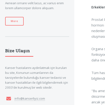
Aenean ornare velit lacus, ac varius enim
Erkekler
lorem ullamcorper dolore aliquam.
Prostat 
More
hormon il
nedenler
oluşması
Organa s
Bize Ulaşın
fonksiyo
daha öne
Kanser hastalarını aydınlatmak için kurulan
Tüm hast
bu site, Konunun uzmanlarının da
tavsiyelerde bulunduğu kanser tedavisi ve
bilgilend
kanser hastalıkları ile ilgili bilgilendirmek için
2003'de kurulmuş bir web sitedir.
"Bu amel
öksürme,
info@kanserliyiz.com
ancak ye