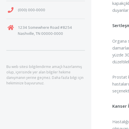
kapakçıkl
(000) 000-0000
duyanlar
Sertleş
1234 Somewhere Road #8254
Nashville, TN 00000-0000
Organa s
damarlar
yüzde 30
düzeltileb
Bu web sitesi bilgilendirme amaçlı hazırlanmış
olup, içerisinde yer alan bilgiler hekime
Prostat k
danışmanın yerine geçmez. Daha fazla bilgi için
hekiminize başvurunuz.
hastalar
seçenekt
Kanser İ
Hastalığı
olmayan 