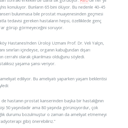
an sonraki erkeklerde daha sık görülüyor.
ABD
‘de her yıl
şhis konuluyor. Bunların 65 bini ölüyor. Bu nedenle 40-45
t kanseri bulunmasa bile prostat muayenesinden geçmesi
tla tedavisi gereken hastaların hepsi, özelliklede genç
zarar görüp görmeyeceğini soruyor.
öy Hastanesi’nden Üroloji Uzmanı Prof. Dr. Veli Yalçın,
ı sınırları içindeyse, organın kabuğundan dışarı
n cerrahi olarak çıkarılması olduğunu söyledi.
talıksız yaşama şansı veriyor.
ameliyat ediliyor. Bu ameliyatı yaparken yaşam beklentisi
yledi:
ir de hastanın prostat kanserinden başka bir hastalığının
kişi 50 yaşındadır ama 80 yaşında görünüyordur, çok
el sağlık durumu bozulmuştur o zaman da ameliyat etmemeyi
radyoterapi gibi) önerebiliriz."