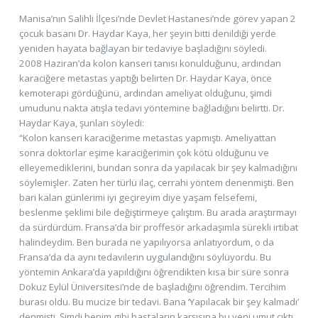
Manisa’nın Salihli İlçesi’nde Devlet Hastanesi’nde görev yapan 2
çocuk basanı Dr. Haydar Kaya, her şeyin bitti denildiği yerde
yeniden hayata bağlayan bir tedaviye başladığını söyledi.
2008 Haziran’da kolon kanseri tanısı konulduğunu, ardından
karaciğere metastas yaptığı belirten Dr. Haydar Kaya, önce
kemoterapi gördüğünü, ardından ameliyat olduğunu, şimdi
umudunu nakta atışla tedavi yöntemine bağladığını belirtti. Dr.
Haydar Kaya, şunları söyledi:
“Kolon kanseri karaciğerime metastas yapmıştı. Ameliyattan
sonra doktorlar eşime karaciğerimin çok kötü olduğunu ve
elleyemediklerini, bundan sonra da yapılacak bir şey kalmadığını
söylemişler. Zaten her türlü ilaç, cerrahi yöntem denenmişti. Ben
bari kalan günlerimi iyi geçireyim diye yaşam felsefemi,
beslenme şeklimi bile değiştirmeye çalıştım. Bu arada araştırmayı
da sürdürdüm. Fransa’da bir proffesör arkadaşımla sürekli irtibat
halindeydim. Ben burada ne yapılıyorsa anlatıyordum, o da
Fransa’da da aynı tedavilerin uygulandığını söylüyordu. Bu
yöntemin Ankara’da yapıldığını öğrendikten kısa bir süre sonra
Dokuz Eylül Üniversitesi’nde de başladığını öğrendim. Tercihim
burası oldu. Bu mucize bir tedavi. Bana ‘Yapılacak bir şey kalmadı’
denmişti. Şimdi benim gibi hastaların karşısına bu yeni umut çıktı.