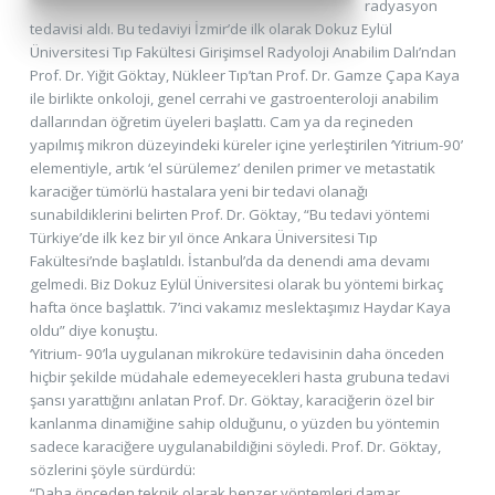
radyasyon
tedavisi aldı. Bu tedaviyi İzmir’de ilk olarak Dokuz Eylül
Üniversitesi Tıp Fakültesi Girişimsel Radyoloji Anabilim Dalı’ndan
Prof. Dr. Yiğit Göktay, Nükleer Tıp’tan Prof. Dr. Gamze Çapa Kaya
ile birlikte onkoloji, genel cerrahi ve gastroenteroloji anabilim
dallarından öğretim üyeleri başlattı. Cam ya da reçineden
yapılmış mikron düzeyindeki küreler içine yerleştirilen ‘Yitrium-90’
elementiyle, artık ‘el sürülemez’ denilen primer ve metastatik
karaciğer tümörlü hastalara yeni bir tedavi olanağı
sunabildiklerini belirten Prof. Dr. Göktay, “Bu tedavi yöntemi
Türkiye’de ilk kez bir yıl önce Ankara Üniversitesi Tıp
Fakültesi’nde başlatıldı. İstanbul’da da denendi ama devamı
gelmedi. Biz Dokuz Eylül Üniversitesi olarak bu yöntemi birkaç
hafta önce başlattık. 7’inci vakamız meslektaşımız Haydar Kaya
oldu” diye konuştu.
‘Yitrium- 90’la uygulanan mikroküre tedavisinin daha önceden
hiçbir şekilde müdahale edemeyecekleri hasta grubuna tedavi
şansı yarattığını anlatan Prof. Dr. Göktay, karaciğerin özel bir
kanlanma dinamiğine sahip olduğunu, o yüzden bu yöntemin
sadece karaciğere uygulanabildiğini söyledi. Prof. Dr. Göktay,
sözlerini şöyle sürdürdü:
“Daha önceden teknik olarak benzer yöntemleri damar