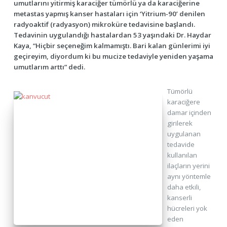
umutlarını yitirmiş karaciğer tümörlü ya da karaciğerine
metastas yapmış kanser hastaları için ‘Yitrium-90’ denilen
radyoaktif (radyasyon) mikroküre tedavisine başlandı.
Tedavinin uygulandığı hastalardan 53 yaşındaki Dr. Haydar
Kaya, “Hiçbir seçeneğim kalmamıştı. Bari kalan günlerimi iyi
geçireyim, diyordum ki bu mucize tedaviyle yeniden yaşama
umutlarım arttı” dedi.
Tümörlü
karaciğere
damar içinden
girilerek
uygulanan
tedavide
kullanılan
ilaçların yerini
aynı yöntemle
daha etkili,
kanserli
hücreleri yok
eden