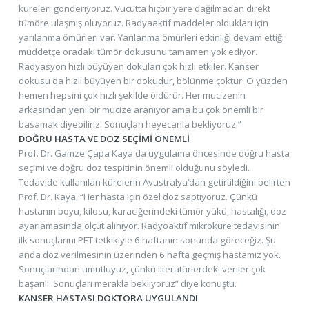
küreleri gönderiyoruz. Vücutta hiçbir yere dağılmadan direkt
tümöre ulaşmış oluyoruz. Radyaaktif maddeler oldukları için
yarılanma ömürleri var. Yarılanma ömürleri etkinliği devam ettiği
müddetçe oradaki tümör dokusunu tamamen yok ediyor.
Radyasyon hızlı büyüyen dokuları çok hızlı etkiler. Kanser
dokusu da hızlı büyüyen bir dokudur, bölünme çoktur. O yüzden
hemen hepsini çok hızlı şekilde öldürür. Her mucizenin
arkasından yeni bir mucize aranıyor ama bu çok önemli bir
basamak diyebiliriz. Sonuçları heyecanla bekliyoruz.”
DOĞRU HASTA VE DOZ SEÇİMİ ÖNEMLİ
Prof. Dr. Gamze Çapa Kaya da uygulama öncesinde doğru hasta
seçimi ve doğru doz tespitinin önemli olduğunu söyledi.
Tedavide kullanılan kürelerin Avustralya’dan getirtildiğini belirten
Prof. Dr. Kaya, “Her hasta için özel doz saptıyoruz. Çünkü
hastanın boyu, kilosu, karaciğerindeki tümör yükü, hastalığı, doz
ayarlamasında ölçüt alınıyor. Radyoaktif mikroküre tedavisinin
ilk sonuçlarını PET tetkikiyle 6 haftanın sonunda göreceğiz. Şu
anda doz verilmesinin üzerinden 6 hafta geçmiş hastamız yok.
Sonuçlarından umutluyuz, çünkü literatürlerdeki veriler çok
başarılı. Sonuçları merakla bekliyoruz” diye konuştu.
KANSER HASTASI DOKTORA UYGULANDI