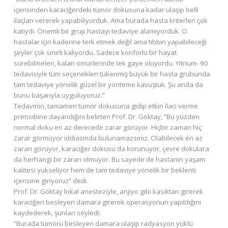
içerisinden karaciğerdeki tümör dokusuna kadar ulaşıp belli
ilaçları vererek yapabiliyorduk. Ama burada hasta kriterleri çok
katıydı. Önemli bir grup hastayı tedaviye alamıyorduk. O
hastalar için kaderine terk etmek değil ama tıbbin yapabileceği
şeyler çok sınırlı kalıyordu. Sadece konforlu bir hayat
sürebilmeleri, kalan ömürlerinde tek gaye oluyordu. Yitrium- 90
tedavisiyle tüm seçenekleri tükenmiş büyük bir hasta grubunda
tam tedaviye yönelik güzel bir yönteme kavuştuk. Şu anda da
bunu başarıyla uyguluyoruz.”
Tedavinin, tamamen tümör dokusuna gidip etkin ilacı verme
prensibine dayandığını belirten Prof. Dr. Göktay, “Bu yüzden
normal doku en az derecede zarar görüyor. Hiçbir zaman hiç
zarar görmüyor iddiasında bulunamazsınız. Olabilecek en az
zararı görüyor, karaciğer dokusu da korunuyor, çevre dokulara
da herhangi bir zararı olmuyor. Bu sayede de hastanın yaşam
kalitesi yükseliyor hem de tam tedaviye yönelik bir beklenti
içerisine giriyoruz” dedi.
Prof. Dr. Göktay lokal anesteziyle, anjiyo gibi kasıktan girerek
karaciğeri besleyen damara girerek operasyonun yapıldığını
kaydederek, şunları söyledi:
“Burada tümörü besleyen damara ulaşıp radyasyon yüklü