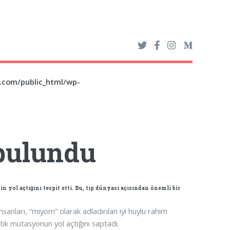
z.com/public_html/wp-
bulundu
n yol açtığını tespit etti. Bu, tıp dünyası açısından önemli bir
 insanları, “miyom” olarak adladırılan iyi huylu rahim
ik mutasyonun yol açtığını saptadı.