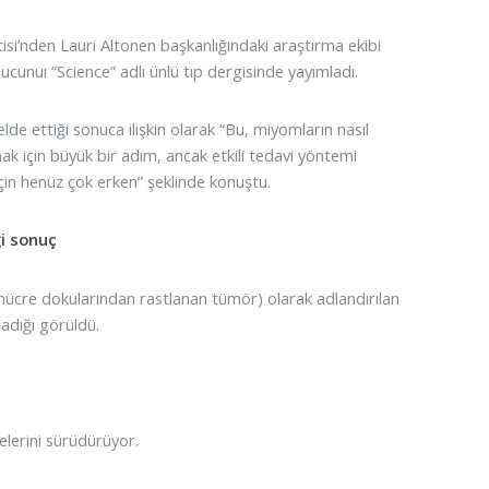
tisi’nden Lauri Altonen başkanlığındaki araştırma ekibi
ucunuı “Science” adlı ünlü tıp dergisinde yayımladı.
elde ettiği sonuca ilişkin olarak “Bu, miyomların nasıl
k için büyük bir adım, ancak etkili tedavi yöntemi
 için henüz çok erken” şeklinde konuştu.
ği sonuç
s hücre dokularından rastlanan tümör) olarak adlandırılan
adığı görüldü.
elerini sürüdürüyor.