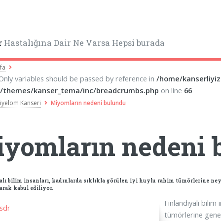
r
Hastalığına Dair Ne Varsa Hepsi burada
fa
 Only variables should be passed by reference in
/home/kanserliyi
/themes/kanser_tema/inc/breadcrumbs.php
on line
66
Miyelom Kanseri
Miyomların nedeni bulundu
yomların nedeni 
lı bilim insanları, kadınlarda sıklıkla görülen iyi huylu rahim tümörlerine neyi
arak kabul ediliyor.
Finlandiyalı bilim
tümörlerine genet