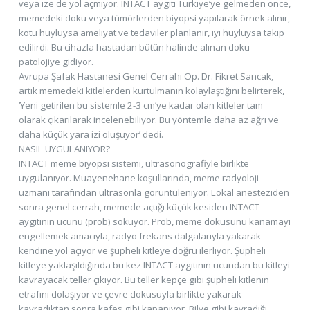
veya ize de yol açmıyor. INTACT aygıtı Türkiye’ye gelmeden önce,
memedeki doku veya tümörlerden biyopsi yapılarak örnek alınır,
kötü huyluysa ameliyat ve tedaviler planlanır, iyi huyluysa takip
edilirdi. Bu cihazla hastadan bütün halinde alınan doku
patolojiye gidiyor.
Avrupa Şafak Hastanesi Genel Cerrahı Op. Dr. Fikret Sancak,
artık memedeki kitlelerden kurtulmanın kolaylaştığını belirterek,
‘Yeni getirilen bu sistemle 2-3 cm’ye kadar olan kitleler tam
olarak çıkarılarak incelenebiliyor. Bu yöntemle daha az ağrı ve
daha küçük yara izi oluşuyor’ dedi.
NASIL UYGULANIYOR?
INTACT meme biyopsi sistemi, ultrasonografiyle birlikte
uygulanıyor. Muayenehane koşullarında, meme radyoloji
uzmanı tarafından ultrasonla görüntüleniyor. Lokal anesteziden
sonra genel cerrah, memede açtığı küçük kesiden INTACT
aygıtının ucunu (prob) sokuyor. Prob, meme dokusunu kanamayı
engellemek amacıyla, radyo frekans dalgalarıyla yakarak
kendine yol açıyor ve şüpheli kitleye doğru ilerliyor. Şüpheli
kitleye yaklaşıldığında bu kez INTACT aygıtının ucundan bu kitleyi
kavrayacak teller çıkıyor. Bu teller kepçe gibi şüpheli kitlenin
etrafını dolaşıyor ve çevre dokusuyla birlikte yakarak
kavradıktan sonra kafes gibi kapanıyor. Bilye gibi kavradığı