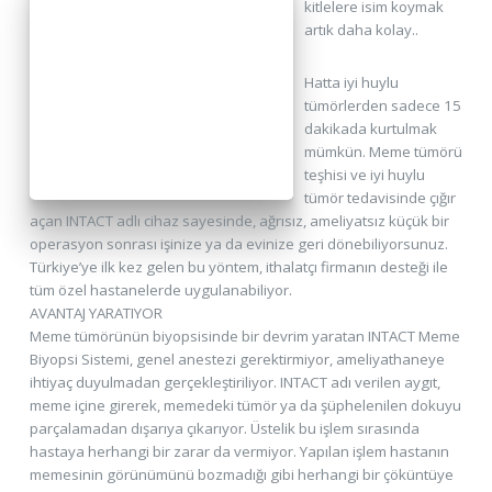
kitlelere isim koymak
artık daha kolay..
Hatta iyi huylu
tümörlerden sadece 15
dakikada kurtulmak
mümkün. Meme tümörü
teşhisi ve iyi huylu
tümör tedavisinde çığır
açan INTACT adlı cihaz sayesinde, ağrısız, ameliyatsız küçük bir
operasyon sonrası işinize ya da evinize geri dönebiliyorsunuz.
Türkiye’ye ilk kez gelen bu yöntem, ithalatçı firmanın desteği ile
tüm özel hastanelerde uygulanabiliyor.
AVANTAJ YARATIYOR
Meme tümörünün biyopsisinde bir devrim yaratan INTACT Meme
Biyopsi Sistemi, genel anestezi gerektirmiyor, ameliyathaneye
ihtiyaç duyulmadan gerçekleştiriliyor. INTACT adı verilen aygıt,
meme içine girerek, memedeki tümör ya da şüphelenilen dokuyu
parçalamadan dışarıya çıkarıyor. Üstelik bu işlem sırasında
hastaya herhangi bir zarar da vermiyor. Yapılan işlem hastanın
memesinin görünümünü bozmadığı gibi herhangi bir çöküntüye