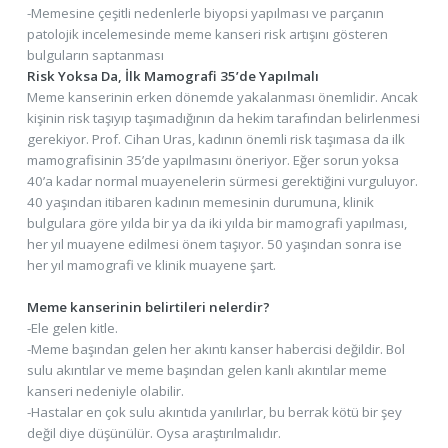
-Memesine çeşitli nedenlerle biyopsi yapılması ve parçanın
patolojik incelemesinde meme kanseri risk artışını gösteren
bulguların saptanması
Risk Yoksa Da, İlk Mamografi 35’de Yapılmalı
Meme kanserinin erken dönemde yakalanması önemlidir. Ancak
kişinin risk taşıyıp taşımadığının da hekim tarafından belirlenmesi
gerekiyor. Prof. Cihan Uras, kadının önemli risk taşımasa da ilk
mamografisinin 35’de yapılmasını öneriyor. Eğer sorun yoksa
40’a kadar normal muayenelerin sürmesi gerektiğini vurguluyor.
40 yaşından itibaren kadının memesinin durumuna, klinik
bulgulara göre yılda bir ya da iki yılda bir mamografi yapılması,
her yıl muayene edilmesi önem taşıyor. 50 yaşından sonra ise
her yıl mamografi ve klinik muayene şart.
Meme kanserinin belirtileri nelerdir?
-Ele gelen kitle.
-Meme başından gelen her akıntı kanser habercisi değildir. Bol
sulu akıntılar ve meme başından gelen kanlı akıntılar meme
kanseri nedeniyle olabilir.
-Hastalar en çok sulu akıntıda yanılırlar, bu berrak kötü bir şey
değil diye düşünülür. Oysa araştırılmalıdır.