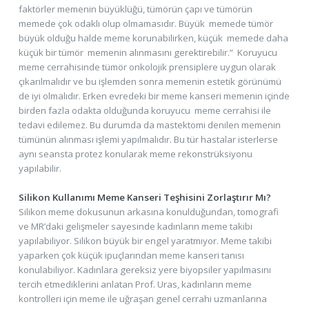
faktörler memenin büyüklüğü, tümörün çapı ve tümörün
memede çok odaklı olup olmamasıdır. Büyük memede tümör
büyük olduğu halde meme korunabilirken, küçük memede daha
küçük bir tümör memenin alınmasını gerektirebilir.” Koruyucu
meme cerrahisinde tümör onkolojik prensiplere uygun olarak
çıkarılmalıdır ve bu işlemden sonra memenin estetik görünümü
de iyi olmalıdır. Erken evredeki bir meme kanseri memenin içinde
birden fazla odakta olduğunda koruyucu meme cerrahisi ile
tedavi edilemez. Bu durumda da mastektomi denilen memenin
tümünün alınması işlemi yapılmalıdır. Bu tür hastalar isterlerse
aynı seansta protez konularak meme rekonstrüksiyonu
yapılabilir.
Silikon Kullanımı Meme Kanseri Teşhisini Zorlaştırır Mı?
Silikon meme dokusunun arkasına konulduğundan, tomografi
ve MR’daki gelişmeler sayesinde kadınların meme takibi
yapılabiliyor. Silikon büyük bir engel yaratmıyor. Meme takibi
yaparken çok küçük ipuçlarından meme kanseri tanısı
konulabiliyor. Kadınlara gereksiz yere biyopsiler yapılmasını
tercih etmediklerini anlatan Prof. Uras, kadınların meme
kontrolleri için meme ile uğraşan genel cerrahi uzmanlarına