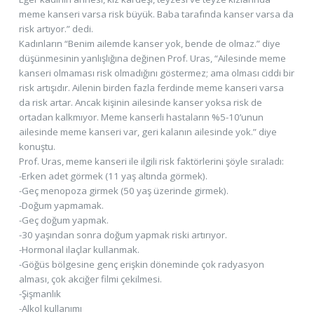
meme kanseri varsa risk büyük. Baba tarafında kanser varsa da
risk artıyor.” dedi.
Kadınların “Benim ailemde kanser yok, bende de olmaz.” diye
düşünmesinin yanlışlığına değinen Prof. Uras, “Ailesinde meme
kanseri olmaması risk olmadığını göstermez; ama olması ciddi bir
risk artışıdır. Ailenin birden fazla ferdinde meme kanseri varsa
da risk artar. Ancak kişinin ailesinde kanser yoksa risk de
ortadan kalkmıyor. Meme kanserli hastaların %5-10’unun
ailesinde meme kanseri var, geri kalanın ailesinde yok.” diye
konuştu.
Prof. Uras, meme kanseri ile ilgili risk faktörlerini şöyle sıraladı:
-Erken adet görmek (11 yaş altında görmek).
-Geç menopoza girmek (50 yaş üzerinde girmek).
-Doğum yapmamak.
-Geç doğum yapmak.
-30 yaşından sonra doğum yapmak riski artırıyor.
-Hormonal ilaçlar kullanmak.
-Göğüs bölgesine genç erişkin döneminde çok radyasyon
alması, çok akciğer filmi çekilmesi.
-Şişmanlık
-Alkol kullanımı