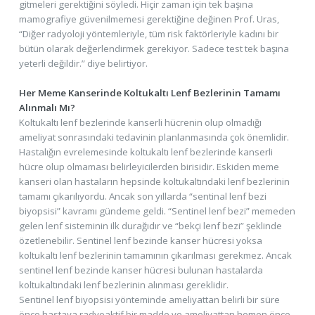
gitmeleri gerektiğini söyledi. Hiçir zaman için tek başına
mamografiye güvenilmemesi gerektiğine değinen Prof. Uras,
“Diğer radyoloji yöntemleriyle, tüm risk faktörleriyle kadını bir
bütün olarak değerlendirmek gerekiyor. Sadece test tek başına
yeterli değildir.” diye belirtiyor.
Her Meme Kanserinde Koltukaltı Lenf Bezlerinin Tamamı
Alınmalı Mı?
Koltukaltı lenf bezlerinde kanserli hücrenin olup olmadığı
ameliyat sonrasındaki tedavinin planlanmasında çok önemlidir.
Hastalığın evrelemesinde koltukaltı lenf bezlerinde kanserli
hücre olup olmaması belirleyicilerden birisidir. Eskiden meme
kanseri olan hastaların hepsinde koltukaltındaki lenf bezlerinin
tamamı çıkarılıyordu. Ancak son yıllarda “sentinal lenf bezi
biyopsisi” kavramı gündeme geldi. “Sentinel lenf bezi” memeden
gelen lenf sisteminin ilk durağıdır ve “bekçi lenf bezi” şeklinde
özetlenebilir. Sentinel lenf bezinde kanser hücresi yoksa
koltukaltı lenf bezlerinin tamamının çıkarılması gerekmez. Ancak
sentinel lenf bezinde kanser hücresi bulunan hastalarda
koltukaltındaki lenf bezlerinin alınması gereklidir.
Sentinel lenf biyopsisi yönteminde ameliyattan belirli bir süre
önce hastaya radyoaktif bir madde ve ameliyattan hemen önce