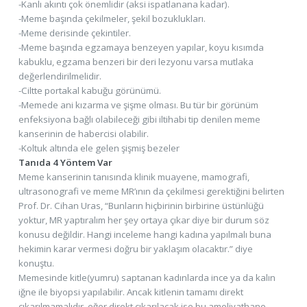
-Kanlı akıntı çok önemlidir (aksi ispatlanana kadar).
-Meme başında çekilmeler, şekil bozuklukları.
-Meme derisinde çekintiler.
-Meme başında egzamaya benzeyen yapılar, koyu kısımda
kabuklu, egzama benzeri bir deri lezyonu varsa mutlaka
değerlendirilmelidir.
-Ciltte portakal kabuğu görünümü.
-Memede ani kızarma ve şişme olması. Bu tür bir görünüm
enfeksiyona bağlı olabileceği gibi iltihabi tip denilen meme
kanserinin de habercisi olabilir.
-Koltuk altında ele gelen şişmiş bezeler
Tanıda 4 Yöntem Var
Meme kanserinin tanısında klinik muayene, mamografi,
ultrasonografi ve meme MR’ının da çekilmesi gerektiğini belirten
Prof. Dr. Cihan Uras, “Bunların hiçbirinin birbirine üstünlüğü
yoktur, MR yaptıralım her şey ortaya çıkar diye bir durum söz
konusu değildir. Hangi inceleme hangi kadına yapılmalı buna
hekimin karar vermesi doğru bir yaklaşım olacaktır.” diye
konuştu.
Memesinde kitle(yumru) saptanan kadınlarda ince ya da kalın
iğne ile biyopsi yapılabilir. Ancak kitlenin tamamı direkt
çıkarılmamalıdır, eğer direkt çıkarılacak ise bu ameliyathane