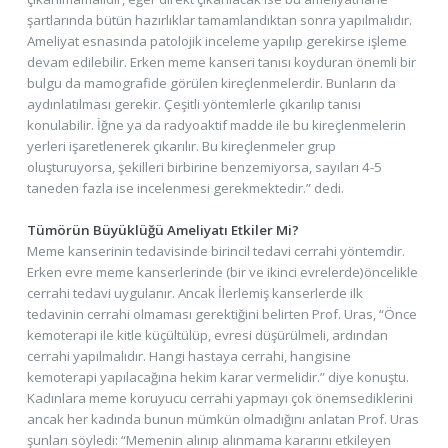
şartlarında bütün hazırlıklar tamamlandıktan sonra yapılmalıdır.
Ameliyat esnasında patolojik inceleme yapılıp gerekirse işleme
devam edilebilir. Erken meme kanseri tanısı koyduran önemli bir
bulgu da mamografide görülen kireçlenmelerdir. Bunların da
aydınlatılması gerekir. Çeşitli yöntemlerle çıkarılıp tanısı
konulabilir. İğne ya da radyoaktif madde ile bu kireçlenmelerin
yerleri işaretlenerek çıkarılır. Bu kireçlenmeler grup
oluşturuyorsa, şekilleri birbirine benzemiyorsa, sayıları 4-5
taneden fazla ise incelenmesi gerekmektedir.” dedi.
Tümörün Büyüklüğü Ameliyatı Etkiler Mi?
Meme kanserinin tedavisinde birincil tedavi cerrahi yöntemdir.
Erken evre meme kanserlerinde (bir ve ikinci evrelerde)öncelikle
cerrahi tedavi uygulanır. Ancak İlerlemiş kanserlerde ilk
tedavinin cerrahi olmaması gerektiğini belirten Prof. Uras, “Önce
kemoterapi ile kitle küçültülüp, evresi düşürülmeli, ardından
cerrahi yapılmalıdır. Hangi hastaya cerrahi, hangisine
kemoterapi yapılacağına hekim karar vermelidir.” diye konuştu.
Kadınlara meme koruyucu cerrahi yapmayı çok önemsediklerini
ancak her kadında bunun mümkün olmadığını anlatan Prof. Uras
şunları söyledi: “Memenin alınıp alınmama kararını etkileyen