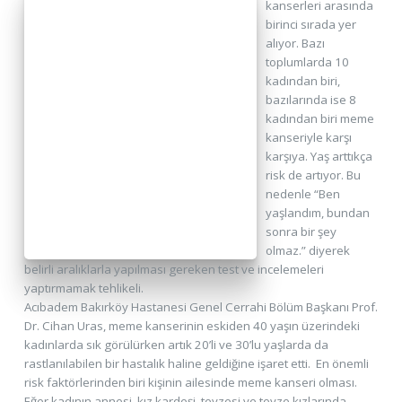
kanserleri arasında
birinci sırada yer
alıyor. Bazı
toplumlarda 10
kadından biri,
bazılarında ise 8
kadından biri meme
kanseriyle karşı
karşıya. Yaş arttıkça
risk de artıyor. Bu
nedenle “Ben
yaşlandım, bundan
sonra bir şey
olmaz.” diyerek
belirli aralıklarla yapılması gereken test ve incelemeleri
yaptırmamak tehlikeli.
Acıbadem Bakırköy Hastanesi Genel Cerrahi Bölüm Başkanı Prof.
Dr. Cihan Uras, meme kanserinin eskiden 40 yaşın üzerindeki
kadınlarda sık görülürken artık 20’li ve 30’lu yaşlarda da
rastlanılabilen bir hastalık haline geldiğine işaret etti. En önemli
risk faktörlerinden biri kişinin ailesinde meme kanseri olması.
Eğer kadının annesi, kız kardeşi, teyzesi ve teyze kızlarında