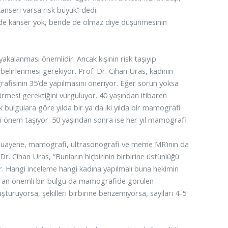
anseri varsa risk büyük” dedi.
mde kanser yok, bende de olmaz diye düşünmesinin
alanması önemlidir. Ancak kişinin risk taşıyıp
belirlenmesi gerekiyor. Prof. Dr. Cihan Uras, kadının
afisinin 35’de yapılmasını öneriyor. Eğer sorun yoksa
rmesi gerektiğini vurguluyor. 40 yaşından itibaren
 bulgulara göre yılda bir ya da iki yılda bir mamografi
i önem taşıyor. 50 yaşından sonra ise her yıl mamografi
 muayene, mamografi, ultrasonografi ve meme MR’ının da
 Dr. Cihan Uras, “Bunların hiçbirinin birbirine üstünlüğü
r. Hangi inceleme hangi kadına yapılmalı buna hekimin
duran önemli bir bulgu da mamografide görülen
şturuyorsa, şekilleri birbirine benzemiyorsa, sayıları 4-5