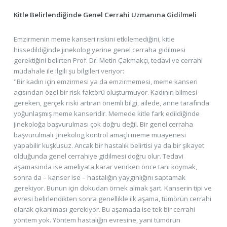
Kitle Belirlendiğinde Genel Cerrahi Uzmanına Gidilmeli
Emzirmenin meme kanseri riskini etkilemediğini, kitle
hissedildiğinde jinekolog yerine genel cerraha gidilmesi
gerektiğini belirten Prof. Dr. Metin Çakmakçı, tedavi ve cerrahi
müdahale ile ilgili şu bilgileri veriyor:
"Bir kadın için emzirmesi ya da emzirmemesi, meme kanseri
açısından özel bir risk faktörü oluşturmuyor. Kadının bilmesi
gereken, gerçek riski artıran önemli bilgi, ailede, anne tarafında
yoğunlaşmış meme kanseridir. Memede kitle fark edildiğinde
jinekoloğa başvurulması çok doğru değil. Bir genel cerraha
başvurulmalı. Jinekolog kontrol amaçlı meme muayenesi
yapabilir kuşkusuz. Ancak bir hastalık belirtisi ya da bir şikayet
olduğunda genel cerrahiye gidilmesi doğru olur. Tedavi
aşamasında ise ameliyata karar verirken önce tanı koymak,
sonra da – kanser ise – hastalığın yaygınlığını saptamak
gerekiyor. Bunun için dokudan örnek almak şart. Kanserin tipi ve
evresi belirlendikten sonra genellikle ilk aşama, tümörün cerrahi
olarak çıkarılması gerekiyor. Bu aşamada ise tek bir cerrahi
yöntem yok. Yöntem hastalığın evresine, yani tümörün