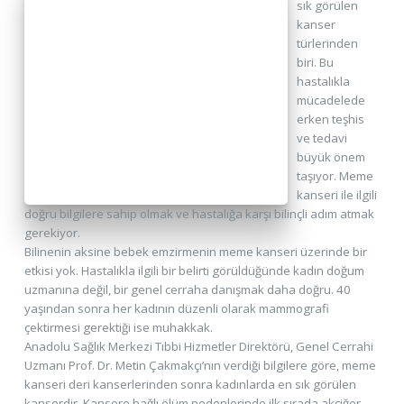
sık görülen
kanser
türlerinden
biri. Bu
hastalıkla
mücadelede
erken teşhis
ve tedavi
büyük önem
taşıyor. Meme
kanseri ile ilgili
doğru bilgilere sahip olmak ve hastalığa karşı bilinçli adım atmak
gerekiyor.
Bilinenin aksine bebek emzirmenin meme kanseri üzerinde bir
etkisi yok. Hastalıkla ilgili bir belirti görüldüğünde kadın doğum
uzmanına değil, bir genel cerraha danışmak daha doğru. 40
yaşından sonra her kadının düzenli olarak mammografi
çektirmesi gerektiği ise muhakkak.
Anadolu Sağlık Merkezi Tıbbi Hizmetler Direktörü, Genel Cerrahi
Uzmanı Prof. Dr. Metin Çakmakçı’nın verdiği bilgilere göre, meme
kanseri deri kanserlerinden sonra kadınlarda en sık görülen
kanserdir. Kansere bağlı ölüm nedenlerinde ilk sırada akciğer