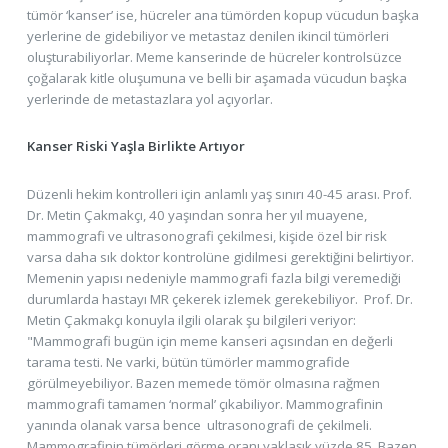
tümör ‘kanser’ ise, hücreler ana tümörden kopup vücudun başka
yerlerine de gidebiliyor ve metastaz denilen ikincil tümörleri
oluşturabiliyorlar. Meme kanserinde de hücreler kontrolsüzce
çoğalarak kitle oluşumuna ve belli bir aşamada vücudun başka
yerlerinde de metastazlara yol açıyorlar.
Kanser Riski Yaşla Birlikte Artıyor
Düzenli hekim kontrolleri için anlamlı yaş sınırı 40-45 arası. Prof.
Dr. Metin Çakmakçı, 40 yaşından sonra her yıl muayene,
mammografi ve ultrasonografi çekilmesi, kişide özel bir risk
varsa daha sık doktor kontrolüne gidilmesi gerektiğini belirtiyor.
Memenin yapısı nedeniyle mammografi fazla bilgi veremediği
durumlarda hastayı MR çekerek izlemek gerekebiliyor. Prof. Dr.
Metin Çakmakçı konuyla ilgili olarak şu bilgileri veriyor:
"Mammografi bugün için meme kanseri açısından en değerli
tarama testi. Ne varki, bütün tümörler mammografide
görülmeyebiliyor. Bazen memede tömör olmasına rağmen
mammografi tamamen ‘normal’ çıkabiliyor. Mammografinin
yanında olanak varsa bence ultrasonografi de çekilmeli.
Mammografinin tümörleri görme oranı yaklaşık yüzde 85. Bazen