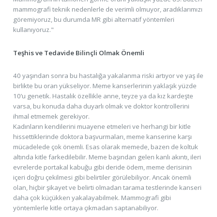
mammografi teknik nedenlerle de verimli olmuyor, aradıklarımızı
göremiyoruz, bu durumda MR gibi alternatif yöntemleri
kullanıyoruz."
Teşhis ve Tedavide Bilinçli Olmak Önemli
40 yaşından sonra bu hastalığa yakalanma riski artıyor ve yaş ile
birlikte bu oran yükseliyor. Meme kanserlerinin yaklaşık yüzde
10’u genetik. Hastalık özellikle anne, teyze ya da kız kardeşte
varsa, bu konuda daha duyarlı olmak ve doktor kontrollerini
ihmal etmemek gerekiyor.
Kadınların kendilerini muayene etmeleri ve herhangi bir kitle
hissettiklerinde doktora başvurmaları, meme kanserine karşı
mücadelede çok önemli. Esas olarak memede, bazen de koltuk
altında kitle farkedilebilir. Meme başından gelen kanlı akıntı, ileri
evrelerde portakal kabuğu gibi deride ödem, meme derisinin
içeri doğru çekilmesi gibi belirtiler görülebiliyor. Ancak önemli
olan, hiçbir şikayet ve belirti olmadan tarama testlerinde kanseri
daha çok küçükken yakalayabilmek. Mammografi gibi
yöntemlerle kitle ortaya çıkmadan saptanabiliyor.