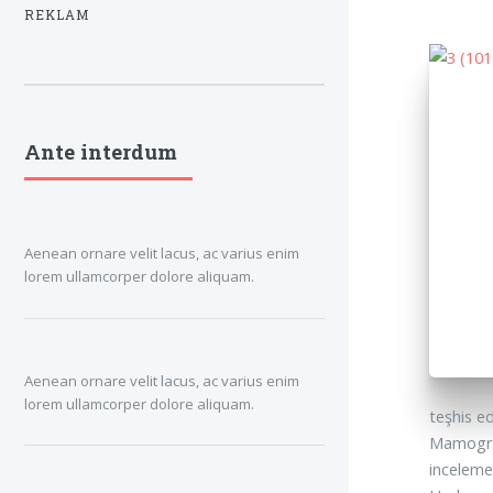
REKLAM
Ante interdum
Aenean ornare velit lacus, ac varius enim
lorem ullamcorper dolore aliquam.
Aenean ornare velit lacus, ac varius enim
lorem ullamcorper dolore aliquam.
teşhis e
Mamograf
incelemel