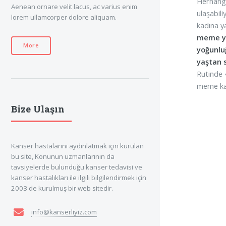
Herhangi
Aenean ornare velit lacus, ac varius enim
ulaşabil
lorem ullamcorper dolore aliquam.
kadına y
meme ya
More
yoğunluğ
yaştan 
Rutinde 
meme kan
Bize Ulaşın
Kanser hastalarını aydınlatmak için kurulan
bu site, Konunun uzmanlarının da
tavsiyelerde bulunduğu kanser tedavisi ve
kanser hastalıkları ile ilgili bilgilendirmek için
2003'de kurulmuş bir web sitedir.
info@kanserliyiz.com