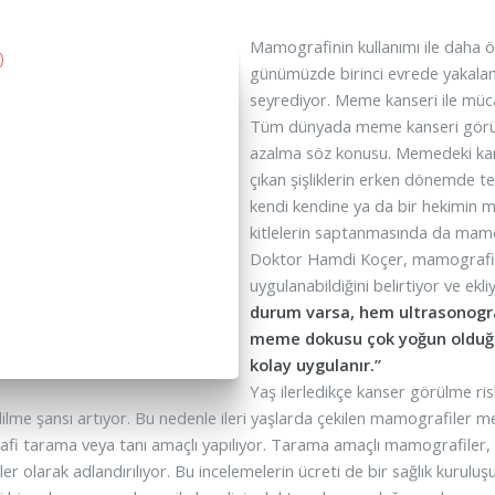
Mamografinin kullanımı ile daha 
günümüzde birinci evrede yakalana
seyrediyor. Meme kanseri ile mü
Tüm dünyada meme kanseri görülm
azalma söz konusu. Memedeki kans
çıkan şişliklerin erken dönemde t
kendi kendine ya da bir hekimin 
kitlelerin saptanmasında da mamo
Doktor Hamdi Koçer, mamografini
uygulanabildiğini belirtiyor ve ekli
durum varsa, hem ultrasonogra
meme dokusu çok yoğun olduğu
kolay uygulanır.”
Yaş ilerledikçe kanser görülme ri
dilme şansı artıyor. Bu nedenle ileri yaşlarda çekilen mamografiler m
i tarama veya tanı amaçlı yapılıyor. Tarama amaçlı mamografiler, h
er olarak adlandırılıyor. Bu incelemelerin ücreti de bir sağlık kurulu