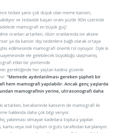
önce tedavi şansı çok düşük olan meme kanseri,
biliyor ve tedavide başarı oranı yüzde 90’ın üzerinde
cadelede mamografi en büyük güç!
e oranları artarken, ölüm oranlarında ise aksine
er ya da kanser dışı nedenlere bağlı olarak ortaya
eşhis edilmesinde mamografi önemli rol oynuyor. Öyle ki
muayenesinde ele gelebilecek büyüklüğü ulaşmamış
grafi etkin bir yöntemdir.
n gerektiğinde her yaştan kadına güvenle
yor:
“Memede aydınlatılması gereken şüpheli bir
fi hem mamografi yapılabilir. Ancak genç yaşlarda
ndan mamografinin yerine, ultrasonografi daha
ski artarken, beraberinde kanserin de mamografi ile
eme hakkında daha çok bilgi veriyor.
iç yakınması olmayan kadınlara topluca yapılan
şu, kamu veya sivil toplum örgütü tarafından karşılanıyor.