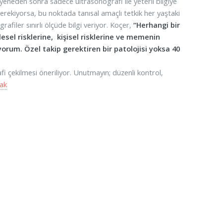
neden sonra sadece ultrasonografi ile yeterli bilgiye
gerekiyorsa, bu noktada tanısal amaçlı tetkik her yaştaki
iler sınırlı ölçüde bilgi veriyor. Koçer,
“Herhangi bir
el risklerine, kişisel risklerine ve memenin
yorum. Özel takip gerektiren bir patolojisi yoksa 40
i çekilmesi öneriliyor. Unutmayın; düzenli kontrol,
ak