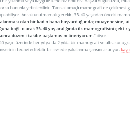
 bir yakınma veya kaygı ile kendiniz doktora başvurduğunuzda, muaye
iyorsa bununla yetinilebilinir. Tanısal amaçlı mamografi de çekilmesi 
apılabiliyor. Ancak unutmamak gerekir, 35-40 yaşından önceki mamograf
kınması olan bir kadın bana başvurduğunda; muayenesine, ailes
una bağlı olarak 35-40 yaş aralığında ilk mamografisini çektiri
sonra düzenli takibe başlamasını öneriyorum.”
diyor.
40 yaşın üzerinde her yıl ya da 2 yılda bir mamografi ve ultrasonograf
serinin tedavi edilebilir bir evrede yakalanma şansını artırıyor.
kayn