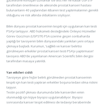
gazetesine konuşan uzmanlar ise test her ne kadar USPSTF
tarafından önerilmese de ailesinde prostat kanseri hastası
bulunanların 40 yaşlarından itibaren test yaptırmalarının gerekli
olduğunu ve risk altında olduklarını söylüyor.
Bilim dünyası prostat kanserinin tespiti için uygulanan kan testi
PSA’yı tartışıyor. ABD hükümeti desteğindeki Önleyici Hizmetler
Görev Gücü’nün (USPSTF) PSA üzerine geçen sonbaharda
yaptığı bir tavsiyenin bilim dünyasındaki yankıları yeni ortaya
çıkmaya başladı. Kurumun, ‘sağlıklı ve kanser belirtisi
görülmeyen erkekler prostat kanseri testi PSA’yı yaptırmasın’
tavsiyesi ABD’de yayımlanan American Scientific bilim dergisi
tarafından masaya yatırıldı.
Yan etkileri ciddi
Tavsiyeye göre hiçbir belirti görülmeden prostat kanserinin
tespiti için kan testi yaptıran erkekler boşuna tedavi olma riskini
taşıyor.
Testin pozitif çıkması durumunda bile kanserden emin
olunmadığı için kişiye biyopsi uygulanabiliyor. Biyopsi
sonrasında kanser tespit edilmesi de tedaviyi beraberinde