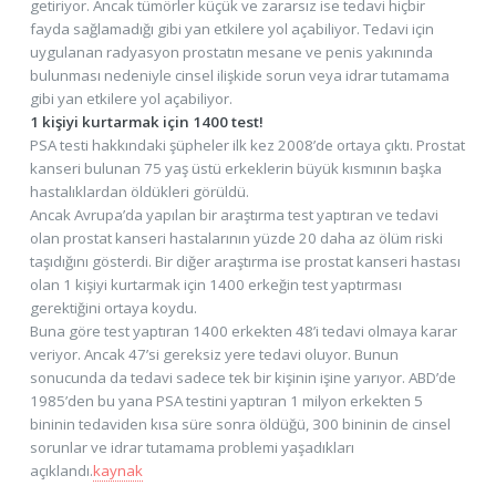
getiriyor. Ancak tümörler küçük ve zararsız ise tedavi hiçbir
fayda sağlamadığı gibi yan etkilere yol açabiliyor. Tedavi için
uygulanan radyasyon prostatın mesane ve penis yakınında
bulunması nedeniyle cinsel ilişkide sorun veya idrar tutamama
gibi yan etkilere yol açabiliyor.
1 kişiyi kurtarmak için 1400 test!
PSA testi hakkındaki şüpheler ilk kez 2008’de ortaya çıktı. Prostat
kanseri bulunan 75 yaş üstü erkeklerin büyük kısmının başka
hastalıklardan öldükleri görüldü.
Ancak Avrupa’da yapılan bir araştırma test yaptıran ve tedavi
olan prostat kanseri hastalarının yüzde 20 daha az ölüm riski
taşıdığını gösterdi. Bir diğer araştırma ise prostat kanseri hastası
olan 1 kişiyi kurtarmak için 1400 erkeğin test yaptırması
gerektiğini ortaya koydu.
Buna göre test yaptıran 1400 erkekten 48’i tedavi olmaya karar
veriyor. Ancak 47’si gereksiz yere tedavi oluyor. Bunun
sonucunda da tedavi sadece tek bir kişinin işine yarıyor. ABD’de
1985’den bu yana PSA testini yaptıran 1 milyon erkekten 5
bininin tedaviden kısa süre sonra öldüğü, 300 bininin de cinsel
sorunlar ve idrar tutamama problemi yaşadıkları
açıklandı.
kaynak