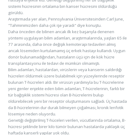
sistemi hücresinin ortalama bin kanser hücresini öldürdüğü
görüldü.
Araştırmada yer alan, Pennsylvania Üniversitesinden Carl June,
"Tahminimizden daha çok işe yaradı" diye konuştu.
Daha önceden de bilinen ancak ilk kez başarıyla denenen
yöntemi uygulayan bilim adamları, araştırmalarında, yaşları 65 ile
77 arasında, daha önce değişik kemoterapi tedavileri almış
ancak lösemiden kurtulamamış üç erkek hastayı kullandı. Uygun
donör bulunamadığından, hastaların üçü için de kök hücre
transplantasyonu ile tedavi de mümkün olmamıştı.
Bilim adamları, hastalardan, virüslerin veya kanserin saldırdığı
hücreleri öldürmek üzere bulabilmek için yüzeylerinde reseptör
bulunan T-hücreleri aldı. Bir virüsün yardımıyla bu T-hücrelerine
yeni genler enjekte eden bilim adamları, T-hücrelerinin, farklı bir
tür bağışıklık sistemi hücresi olan B-hücrelerini bulup
öldürebilecek yeni bir reseptör oluşturmasını sağladı. Üç hastada
da B-hücrelerinin dur durak bilmeyen çoğalması, kronik lenfotik
lösemiye neden oluyordu.
Genetiği değiştirilmiş T-hüceleri verilen, vücutlarında ortalama, B-
hücresi şeklinde birer kilo tümör bulunan hastalarda yaklaşık üç
haftada kanserli yapılar yok oldu.