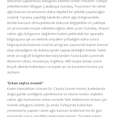
dokunun saptanması olduğunu belirten üretici firmanın Türkiye
yetkililerinden Müjgan Çatalkaya Gündeş, ‘Truscreen’ ile rahim
ağzı kanseri taramasının daha objektif bir şekilde yapılacağını
söyledi. Tarama yapıldığı takdirde rahim ağzı bölgesindeki,
ileride kansere dönüşebilecek dokusal değişiklikle-rin yaklaşık
on yıl önceden tespit edilebileceğinin altını çizen Gündeş, cihazın
rahim ağzı bölgesine değdirilen kalem şeklindeki bir aparatla
bilgisayara ışık ve elektrik sinyalleri yolladığını daha sonra
bilgisayarda bulunan özel bir program sayesinde kişinin kanser
olup olmadığının iki dakika içinde saptanabildiğini belirtti. Farklı
etnik ve coğrafi bölgelerden beş binden fazla kadın üzerinde
denenen cihaz, Avusturya, İngiltere, ABD başta olmak üzere
birçok ülkede kullanılıyor ve kişide acı ve kazınma hissine yol
açmıyor.
“Erken teşhis önemli”
Kadın Hastalıkları Uzmanı Dr. Ceyda Güven Hasırlı, kadınlarda
doğurganlık özelliğinin yitirilmesine ve ölüme neden olabilen
rahim ağzı kanserinin erken evrede fark edilmesinin tedavi için
önemli olduğunu belirtti. Şu anda Türkiye’de kullanılan
yöntemlerle yapılan rahim ağzı kanseri testlerinin bir-iki gün
içerisinde sonuç verdiğini anımsatan Hasırlı, “Tespitin erken