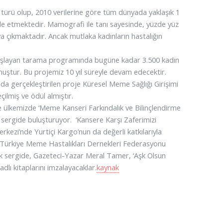
türü olup, 2010 verilerine göre tüm dünyada yaklaşık 1
e etmektedir. Mamografi ile tanı sayesinde, yüzde yüz
 çıkmaktadır. Ancak mutlaka kadınların hastalığın
başlayan tarama programında bugüne kadar 3.500 kadın
uştur. Bu projemiz 10 yıl süreyle devam edecektir.
da gerçekleştirilen proje Küresel Meme Sağlığı Girişimi
çilmiş ve ödül almıştır.
 ülkemizde ‘Meme Kanseri Farkındalık ve Bilinçlendirme
 sergide buluşturuyor. ‘Kansere Karşı Zaferimizi
rkezi’nde Yurtiçi Kargo’nun da değerli katkılarıyla
Türkiye Meme Hastalıkları Dernekleri Federasyonu
acak sergide, Gazeteci-Yazar Meral Tamer, ‘Aşk Olsun
dlı kitaplarını imzalayacaklar.
kaynak