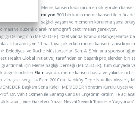
Meme kanseri kadınlarda en sık görülen kanser 
milyon
500 bin kadın meme kanseri ile mücadel
sağlıklı yaşam ve memenin korunma şansı ortaya
 olması ve düzenli olarak mamografi çektirmeleri gerekiyor.
lığı Derneği‘nin (MEMEDER) 2008 yılında İstanbul Bahçeşehir’de 
 olarak taranmış ve 11 hastaya çok erken meme kanseri tanısı konulm
ir Belediyesi ve Roche Müstahzarları San. A. Ş.’nin ana sponsorluğun
st Health Global Initiative) tarafından en başarılı projelerden biri se
lığı artırmak için Meme Sağlığı Derneği (MEMEDER), tüm dünyada ve
ak değerlendirilen
Ekim
ayında, meme kanseri hasta ve yakınlarını bir
ruz’ başlıklı sergi 14 Ekim 2010’da Kadıköy Tepe Nautilus Alışveriş Me
. MEMEDER Başkanı Sena Kaleli, MEMEDER Yönetim Kurulu Üyesi ve 
Prof. Dr. Vahit Özmen ile Sanatçı Candan Erçetin’in katılımı ile açıl
dlı kitabını, yine Gazeteci-Yazar Nevval Sevindi ‘Kanserle Yaşıyorum’ a