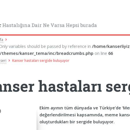
r
Hastalığına Dair Ne Varsa Hepsi burada
fa
 Only variables should be passed by reference in
/home/kanserliyi
/themes/kanser_tema/inc/breadcrumbs.php
on line
66
seri
Kanser hastaları sergide buluşuyor
nser hastaları se
Ekim ayının tüm dünyada ve Türkiye’de ‘Mem
değerlendirilmesi kapsamında, meme kanseri
oluşturdukları bir sergide buluşuyor.