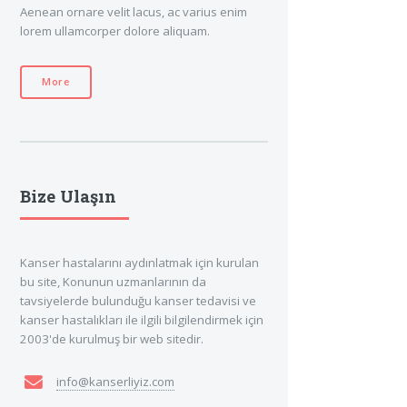
Aenean ornare velit lacus, ac varius enim
lorem ullamcorper dolore aliquam.
More
Bize Ulaşın
Kanser hastalarını aydınlatmak için kurulan
bu site, Konunun uzmanlarının da
tavsiyelerde bulunduğu kanser tedavisi ve
kanser hastalıkları ile ilgili bilgilendirmek için
2003'de kurulmuş bir web sitedir.
info@kanserliyiz.com