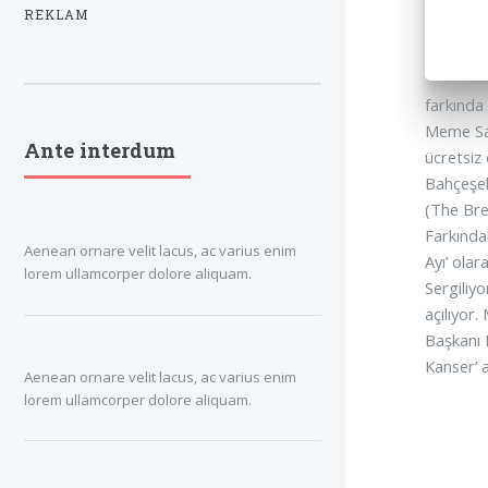
REKLAM
farkında
Meme Sağ
Ante interdum
ücretsiz
Bahçeşeh
(The Brea
Farkında
Aenean ornare velit lacus, ac varius enim
Ayı’ olar
lorem ullamcorper dolore aliquam.
Sergiliyo
açılıyor
Başkanı 
Kanser’ a
Aenean ornare velit lacus, ac varius enim
lorem ullamcorper dolore aliquam.