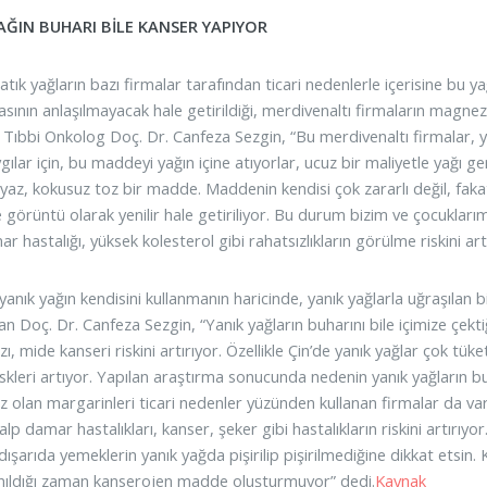
AĞIN BUHARI BİLE KANSER YAPIYOR
atık yağların bazı firmalar tarafından ticari nedenlerle içerisine bu 
asının anlaşılmayacak hale getirildiği, merdivenaltı firmaların magnez
Tıbbi Onkolog Doç. Dr. Canfeza Sezgin, “Bu merdivenaltı firmalar, yan
ygılar için, bu maddeyi yağın içine atıyorlar, ucuz bir maliyetle yağ
beyaz, kokusuz toz bir madde. Maddenin kendisi çok zararlı değil, fak
e görüntü olarak yenilir hale getiriliyor. Bu durum bizim ve çocukları
r hastalığı, yüksek kolesterol gibi rahatsızlıkların görülme riskini art
 yanık yağın kendisini kullanmanın haricinde, yanık yağlarla uğraşılan 
an Doç. Dr. Canfeza Sezgin, “Yanık yağların buharını bile içimize çe
ı, mide kanseri riskini artırıyor. Özellikle Çin’de yanık yağlar çok tüketi
iskleri artıyor. Yapılan araştırma sonucunda nedenin yanık yağların b
z olan margarinleri ticari nedenler yüzünden kullanan firmalar da var.
Kalp damar hastalıkları, kanser, şeker gibi hastalıkların riskini artırı
dışarıda yemeklerin yanık yağda pişirilip pişirilmediğine dikkat etsin. 
anıldığı zaman kanserojen madde oluşturmuyor” dedi.
Kaynak