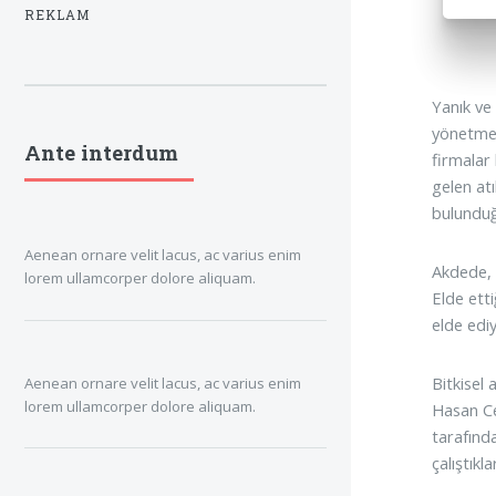
REKLAM
Yanık ve 
yönetmel
Ante interdum
firmalar
gelen atı
bulunduğ
Aenean ornare velit lacus, ac varius enim
Akdede, 
lorem ullamcorper dolore aliquam.
Elde ett
elde edi
Bitkisel
Aenean ornare velit lacus, ac varius enim
lorem ullamcorper dolore aliquam.
Hasan Ce
tarafınd
çalıştıkl