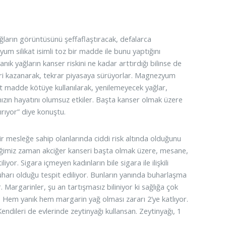
yağların görüntüsünü şeffaflaştıracak, defalarca
yum silikat isimli toz bir madde ile bunu yaptığını
ık yağların kanser riskini ne kadar arttırdığı bilinse de
ı geri kazanarak, tekrar piyasaya sürüyorlar. Magnezyum
at madde kötüye kullanılarak, yenilemeyecek yağlar,
mızın hayatını olumsuz etkiler. Başta kanser olmak üzere
ırıyor” diye konuştu.
bir mesleğe sahip olanlarında ciddi risk altında olduğunu
ktiğimiz zaman akciğer kanseri başta olmak üzere, mesane,
liyor. Sigara içmeyen kadınların bile sigara ile ilişkili
uharı olduğu tespit ediliyor. Bunların yanında buharlaşma
 Margarinler, şu an tartışmasız biliniyor ki sağlığa çok
yor. Hem yanık hem margarin yağ olması zararı 2’ye katlıyor.
Kendileri de evlerinde zeytinyağı kullansan. Zeytinyağı, 1