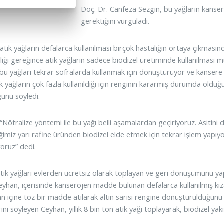
Doç. Dr. Canfeza Sezgin, bu yağların kanser ri
gerektiğini vurguladı.
atık yağların defalarca kullanılması birçok hastalığın ortaya çıkmasınd
iği gereğince atık yağların sadece biodizel üretiminde kullanılması m
 bu yağları tekrar sofralarda kullanmak için dönüştürüyor ve kansere
k yağların çok fazla kullanıldığı için renginin kararmış durumda olduğun
unu söyledi.
“Nötralize yöntemi ile bu yağı belli aşamalardan geçiriyoruz. Asitini
iğimiz yarı rafine üründen biodizel elde etmek için tekrar işlem yapıy
yoruz” dedi.
 atık yağları evlerden ücretsiz olarak toplayan ve geri dönüşümünü y
yhan, içerisinde kanserojen madde bulunan defalarca kullanılmış kızar
an içine toz bir madde atılarak altın sarısı rengine dönüştürüldüğünü
arını söyleyen Ceyhan, yıllık 8 bin ton atık yağı toplayarak, biodizel ya