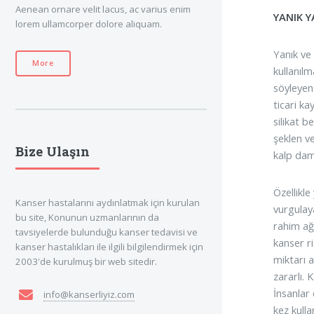
Aenean ornare velit lacus, ac varius enim
YANIK Y
lorem ullamcorper dolore aliquam.
Yanık ve 
More
kullanılm
söyleyen 
ticari ka
silikat 
şeklen v
Bize Ulaşın
kalp dama
Özellikle
Kanser hastalarını aydınlatmak için kurulan
vurgulay
bu site, Konunun uzmanlarının da
rahim ağz
tavsiyelerde bulunduğu kanser tedavisi ve
kanser r
kanser hastalıkları ile ilgili bilgilendirmek için
miktarı a
2003'de kurulmuş bir web sitedir.
zararlı. 
İnsanlar 
info@kanserliyiz.com
kez kull