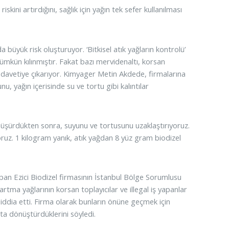
skini artırdığını, sağlık için yağın tek sefer kullanılması
a büyük risk oluşturuyor. ‘Bitkisel atık yağların kontrolü’
ümkün kılınmıştır. Fakat bazı mervidenaltı, korsan
 davetiye çıkarıyor. Kimyager Metin Akdede, firmalarına
u, yağın içerisinde su ve tortu gibi kalıntılar
 düşürdükten sonra, suyunu ve tortusunu uzaklaştırıyoruz.
oruz. 1 kilogram yanık, atık yağdan 8 yüz gram biodizel
apan Ezici Biodizel firmasının İstanbul Bölge Sorumlusu
tma yağlarının korsan toplayıcılar ve illegal iş yapanlar
 iddia etti. Firma olarak bunların önüne geçmek için
kıta dönüştürdüklerini söyledi.