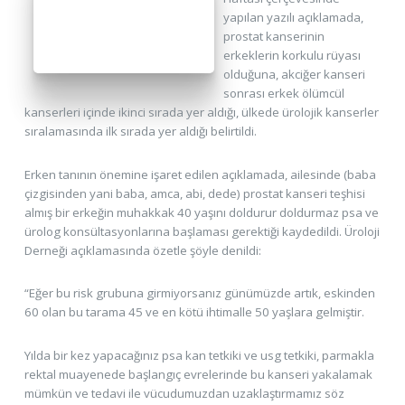
yapılan yazılı açıklamada,
prostat kanserinin
erkeklerin korkulu rüyası
olduğuna, akciğer kanseri
sonrası erkek ölümcül
kanserleri içinde ikinci sırada yer aldığı, ülkede ürolojik kanserler
sıralamasında ilk sırada yer aldığı belirtildi.
Erken tanının önemine işaret edilen açıklamada, ailesinde (baba
çizgisinden yani baba, amca, abi, dede) prostat kanseri teşhisi
almış bir erkeğin muhakkak 40 yaşını doldurur doldurmaz psa ve
ürolog konsültasyonlarına başlaması gerektiği kaydedildi. Üroloji
Derneği açıklamasında özetle şöyle denildi:
“Eğer bu risk grubuna girmiyorsanız günümüzde artık, eskinden
60 olan bu tarama 45 ve en kötü ihtimalle 50 yaşlara gelmiştir.
Yılda bir kez yapacağınız psa kan tetkiki ve usg tetkiki, parmakla
rektal muayenede başlangıç evrelerinde bu kanseri yakalamak
mümkün ve tedavi ile vücudumuzdan uzaklaştırmamız söz