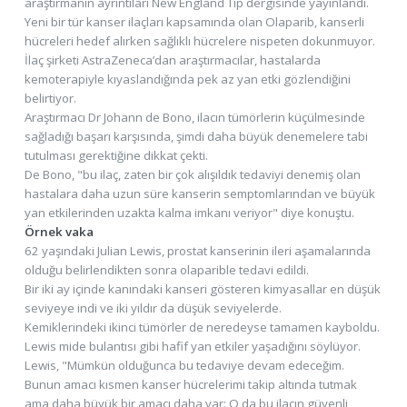
araştırmanın ayrıntıları New England Tıp dergisinde yayınlandı.
Yeni bir tür kanser ilaçları kapsamında olan Olaparib, kanserli
hücreleri hedef alırken sağlıklı hücrelere nispeten dokunmuyor.
İlaç şirketi AstraZeneca’dan araştırmacılar, hastalarda
kemoterapiyle kıyaslandığında pek az yan etki gözlendiğini
belirtiyor.
Araştırmacı Dr Johann de Bono, ilacın tümörlerin küçülmesinde
sağladığı başarı karşısında, şimdi daha büyük denemelere tabi
tutulması gerektiğine dikkat çekti.
De Bono, "bu ilaç, zaten bir çok alışıldık tedaviyi denemiş olan
hastalara daha uzun süre kanserin semptomlarından ve büyük
yan etkilerinden uzakta kalma imkanı veriyor" diye konuştu.
Örnek vaka
62 yaşındaki Julian Lewis, prostat kanserinin ileri aşamalarında
olduğu belirlendikten sonra olaparible tedavi edildi.
Bir iki ay içinde kanındaki kanseri gösteren kimyasallar en düşük
seviyeye indi ve iki yıldır da düşük seviyelerde.
Kemiklerindeki ikinci tümörler de neredeyse tamamen kayboldu.
Lewis mide bulantısı gibi hafif yan etkiler yaşadığını söylüyor.
Lewis, "Mümkün olduğunca bu tedaviye devam edeceğim.
Bunun amacı kısmen kanser hücrelerimi takip altında tutmak
ama daha büyük bir amacı daha var: O da bu ilacın güvenli