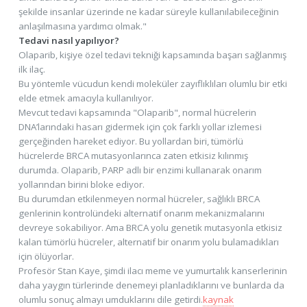
şekilde insanlar üzerinde ne kadar süreyle kullanılabileceğinin
anlaşılmasına yardımcı olmak."
Tedavi nasıl yapılıyor?
Olaparib, kişiye özel tedavi tekniği kapsamında başarı sağlanmış
ilk ilaç.
Bu yöntemle vücudun kendi moleküler zayıflıklıları olumlu bir etki
elde etmek amacıyla kullanılıyor.
Mevcut tedavi kapsamında "Olaparib", normal hücrelerin
DNA’larındaki hasarı gidermek için çok farklı yollar izlemesi
gerçeğinden hareket ediyor. Bu yollardan biri, tümörlü
hücrelerde BRCA mutasyonlarınca zaten etkisiz kılınmış
durumda. Olaparib, PARP adlı bir enzimi kullanarak onarım
yollarından birini bloke ediyor.
Bu durumdan etkilenmeyen normal hücreler, sağlıklı BRCA
genlerinin kontrolündeki alternatif onarım mekanizmalarını
devreye sokabiliyor. Ama BRCA yolu genetik mutasyonla etkisiz
kalan tümörlü hücreler, alternatif bir onarım yolu bulamadıkları
için ölüyorlar.
Profesör Stan Kaye, şimdi ilacı meme ve yumurtalık kanserlerinin
daha yaygın türlerinde denemeyi planladıklarını ve bunlarda da
olumlu sonuç almayı umduklarını dile getirdi.
kaynak