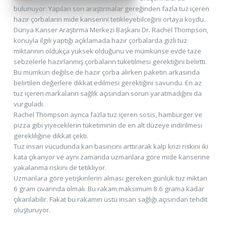
bulunuyor. Yapılan son araştırmalar gereğinden fazla tuz içeren
hazır çorbaların mide kanserini tetikleyebilceğini ortaya koydu.
Dünya Kanser Araştırma Merkezi Başkanı Dr. Rachel Thompson,
konuyla ilgili yaptığı açıklamada hazır çorbalarda gizli tuz
miktarının oldukça yüksek olduğunu ve mümkünse evde taze
sebzelerle hazırlanmış çorbaların tüketilmesi gerektiğini belirtti.
Bu mümkün değilse de hazır çorba alırken paketin arkasında
belirtilen değerlere dikkat edilmesi gerektiğini savundu. En az
tuz içeren markaların sağlık açısından sorun yaratmadığını da
vurguladı.
Rachel Thompson ayrıca fazla tuz içeren sosis, hamburger ve
pizza gibi yiyeceklerin tüketiminin de en alt düzeye indirilmesi
gerekliliğine dikkat çekti.
Tuz insan vücudunda kan basıncını arttırarak kalp krizi riskini iki
kata çıkarıyor ve aynı zamanda uzmanlara göre mide kanserine
yakalanma riskini de tetikliyor.
Uzmanlara göre yetişkinlerin alması gereken günlük tuz miktarı
6 gram civarında olmalı. Bu rakam maksimum 8.6 grama kadar
çıkarılabilir. Fakat bu rakamın üstü insan sağlığı açısından tehdit
oluşturuyor.