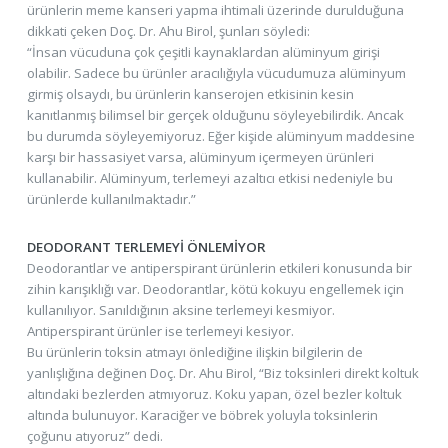
ürünlerin meme kanseri yapma ihtimali üzerinde durulduğuna
dikkati çeken Doç. Dr. Ahu Birol, şunları söyledi:
“İnsan vücuduna çok çeşitli kaynaklardan alüminyum girişi
olabilir. Sadece bu ürünler aracılığıyla vücudumuza alüminyum
girmiş olsaydı, bu ürünlerin kanserojen etkisinin kesin
kanıtlanmış bilimsel bir gerçek olduğunu söyleyebilirdik. Ancak
bu durumda söyleyemiyoruz. Eğer kişide alüminyum maddesine
karşı bir hassasiyet varsa, alüminyum içermeyen ürünleri
kullanabilir. Alüminyum, terlemeyi azaltıcı etkisi nedeniyle bu
ürünlerde kullanılmaktadır.”
DEODORANT TERLEMEYİ ÖNLEMİYOR
Deodorantlar ve antiperspirant ürünlerin etkileri konusunda bir
zihin karışıklığı var. Deodorantlar, kötü kokuyu engellemek için
kullanılıyor. Sanıldığının aksine terlemeyi kesmiyor.
Antiperspirant ürünler ise terlemeyi kesiyor.
Bu ürünlerin toksin atmayı önlediğine ilişkin bilgilerin de
yanlışlığına değinen Doç. Dr. Ahu Birol, “Biz toksinleri direkt koltuk
altındaki bezlerden atmıyoruz. Koku yapan, özel bezler koltuk
altında bulunuyor. Karaciğer ve böbrek yoluyla toksinlerin
çoğunu atıyoruz” dedi.