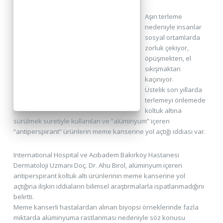
Aşırı terleme
nedeniyle insanlar
sosyal ortamlarda
zorluk çekiyor,
öpüşmekten, el
sıkışmaktan
kaçınıyor.
Üstelik son yıllarda
terlemeyi önlemede
koltuk altına
sürülmek suretiyle kullanılan ve “alüminyum” içeren
“antiperspirant” ürünlerin meme kanserine yol açtığı iddiası var.
International Hospital ve Acıbadem Bakırköy Hastanesi
Dermatoloji Uzmanı Doç. Dr.
Ahu Birol, alüminyum içeren
antiperspirant koltuk altı ürünlerinin meme kanserine yol
açtığına ilişkin iddiaların bilimsel araştırmalarla ispatlanmadığını
belirtti.
Meme kanserli hastalardan alınan biyopsi örneklerinde fazla
miktarda alüminyuma rastlanması nedeniyle söz konusu