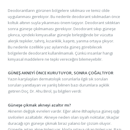
Deodorantların görünen bölgelere sıkılması ve temiz cilde
uygulanması gerekiyor. Bu nedenle deodorant sıkılmadan önce
koltuk altının suyla yıkanması önem taşıyor. Deodorant sıktıktan
sonra güneşe çıkılmaması gerekiyor. Deodorant sıkıp güneşe
çıkınca, içindeki kimyasallar güneşle birleştiğinde bir vücutta
alerjik tepkiler, tahriş, kızarıklık, kaşıntı, yanma ortaya çıkıyor.
Bu nedenle özellikle yaz aylarında güneş görebilecek
bölgelerde deodorant kullanılmamalı. Çünkü insanlar hangi
kimyasal maddelere ne tepki vereceğini bilemeyebilir.
GÜNEŞ AKNEYİ ÖNCE KURUTUYOR, SONRA ÇOĞALTIYOR
Yazın karşılaşılan dermatolojik sorunlarla ilgili sık sorulan
soruları yanıtlayan ve yanlış bilinen bazı durumlara açıklık
getiren Doç. Dr. Ahu Birol, şu bilgileri verdi:
Güneşe çıkmak akneyi azaltır mı?
Aknenin değişik evreleri vardır. Eğer akne iltihaplıysa güneş ışığı
sivilceleri azaltabilir. Akneye neden olan siyah noktalar, tıkaçlar
duracağı için güneşe çıkmak biraz yalancı bir çözüm oluyor.
Güneşle artan akne tipleri var, klorla ortaya çıkan tipleri var. Bazı