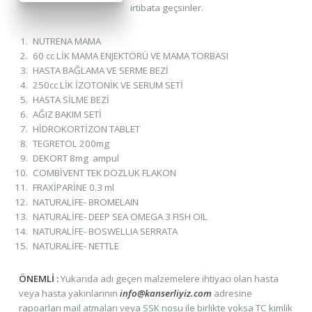
irtibata geçsinler.
NUTRENA MAMA
60 cc LİK MAMA ENJEKTÖRÜ VE MAMA TORBASI
HASTA BAĞLAMA VE SERME BEZİ
250cc LİK İZOTONİK VE SERUM SETİ
HASTA SİLME BEZİ
AĞIZ BAKIM SETİ
HİDROKORTİZON TABLET
TEGRETOL 200mg
DEKORT 8mg ampul
COMBİVENT TEK DOZLUK FLAKON
FRAXİPARİNE 0.3 ml
NATURALİFE- BROMELAIN
NATURALİFE- DEEP SEA OMEGA 3 FISH OIL
NATURALİFE- BOSWELLIA SERRATA
NATURALİFE- NETTLE
ÖNEMLİ :
Yukarıda adı geçen malzemelere ihtiyacı olan hasta
veya hasta yakınlarının
info@kanserliyiz.com
adresine
rapoarları mail atmaları veya SSK nosu ile birlikte yoksa TC kimlik