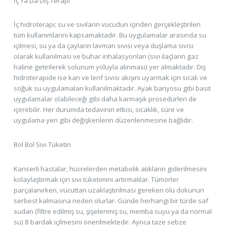
İç Ya Da Dış Terapi
İç hidroterapi; su ve sıvıların vücudun içinden gerçekleştirilen
tüm kullanımlarını kapsamaktadır. Bu uygulamalar arasında su
içilmesi, su ya da çayların lavman sıvısı veya duşlama sıvısı
olarak kullanılması ve buhar inhalasyonları (sıvı ilaçların gaz
haline getirilerek solunum yoluyla alınması) yer almaktadır. Dış
hidroterapide ise kan ve lenf sıvısı akışını uyarmak için sıcak ve
soğuk su uygulamaları kullanılmaktadır. Ayak banyosu gibi basit
uygulamalar olabileceği gibi daha karmaşık prosedürleri de
içerebilir. Her durumda tedavinin etkisi, sıcaklık, süre ve
uygulama yeri gibi değişkenlerin düzenlenmesine bağlıdır.
Bol Bol Sıvı Tüketin
Kanserli hastalar, hücrelerden metabolik atıkların giderilmesini
kolaylaştırmak için sıvı tüketimini artırmalılar. Tümörler
parçalanırken, vücuttan uzaklaştırılması gereken ölü dokunun
serbest kalmasına neden olurlar. Günde herhangi bir türde saf
sudan (filtre edilmiş su, şişelenmiş su, memba suyu ya da normal
su) 8 bardak içilmesini önerilmektedir. Ayrıca taze sebze