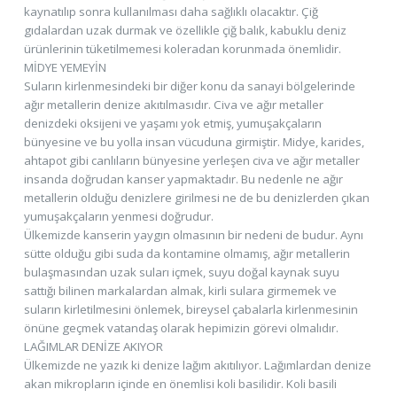
kaynatılıp sonra kullanılması daha sağlıklı olacaktır. Çiğ
gıdalardan uzak durmak ve özellikle çiğ balık, kabuklu deniz
ürünlerinin tüketilmemesi koleradan korunmada önemlidir.
MİDYE YEMEYİN
Suların kirlenmesindeki bir diğer konu da sanayi bölgelerinde
ağır metallerin denize akıtılmasıdır. Civa ve ağır metaller
denizdeki oksijeni ve yaşamı yok etmiş, yumuşakçaların
bünyesine ve bu yolla insan vücuduna girmiştir. Midye, karides,
ahtapot gibi canlıların bünyesine yerleşen civa ve ağır metaller
insanda doğrudan kanser yapmaktadır. Bu nedenle ne ağır
metallerin olduğu denizlere girilmesi ne de bu denizlerden çıkan
yumuşakçaların yenmesi doğrudur.
Ülkemizde kanserin yaygın olmasının bir nedeni de budur. Aynı
sütte olduğu gibi suda da kontamine olmamış, ağır metallerin
bulaşmasından uzak suları içmek, suyu doğal kaynak suyu
sattığı bilinen markalardan almak, kirli sulara girmemek ve
suların kirletilmesini önlemek, bireysel çabalarla kirlenmesinin
önüne geçmek vatandaş olarak hepimizin görevi olmalıdır.
LAĞIMLAR DENİZE AKIYOR
Ülkemizde ne yazık ki denize lağım akıtılıyor. Lağımlardan denize
akan mikropların içinde en önemlisi koli basilidir. Koli basili