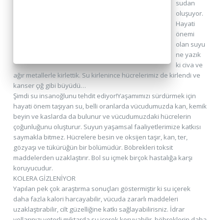
sudan
oluşuyor.
Hayati
önemi
olan suyu
ne yazık
ki civa ve
ağır metallerle kirlettik. Su kirlenince hücrelerimiz de kirlendi ve
kanser çığ gibi büyüdü…
Şimdi su insanoğlunu tehdit ediyor!Yaşamımızı sürdürmek için
hayati önem taşıyan su, belli oranlarda vücudumuzda kan, kemik
beyin ve kaslarda da bulunur ve vücudumuzdaki hücrelerin
çoğunluğunu oluşturur. Suyun yaşamsal faaliyetlerimize katkısı
saymakla bitmez. Hücrelere besin ve oksijen taşır, kan, ter,
gözyaşı ve tükürüğün bir bölümüdür. Böbrekleri toksit
maddelerden uzaklaştırır. Bol su içmek birçok hastalığa karşı
koruyucudur.
KOLERA GİZLENİYOR
Yapılan pek çok araştırma sonuçları göstermiştir ki su içerek
daha fazla kalori harcayabilir, vücuda zararlı maddeleri
uzaklaştırabilir, cilt güzelliğine katkı sağlayabilirisniz. İdrar
yollarınızı yeterli miktarda su içerek koruyabilir, böbreklerin daha