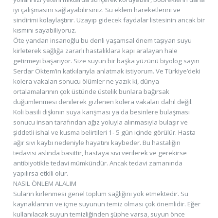
iyi çalışmasını sağlayabilirsiniz. Su eklem hareketlerini ve
sindirimi kolaylaştırır. Uzayıp gidecek faydalar listesinin ancak bir
kısmını sayabiliyoruz.
Öte yandan insanoğlu bu denli yaşamsal önem taşıyan suyu
kirleterek sağlığa zararlı hastalıklara kapı aralayan hale
getirmeyi başarıyor. Size suyun bir başka yüzünü biyolog sayın
Serdar Öktem’in katkılarıyla anlatmak istiyorum. Ve Türkiye’deki
kolera vakaları sonucu ölümler ne yazık ki, dünya
ortalamalarının çok üstünde üstelik bunlara bağırsak
düğümlenmesi denilerek gizlenen kolera vakaları dahil değil.
Koli basili dışkının suya karışması ya da besinlere bulaşması
sonucu insan tarafından ağız yoluyla alınmasıyla bulaşır ve
şiddetli ishal ve kusma belirtileri 1- 5 gün içinde görülür. Hasta
ağır sıvı kaybı nedeniyle hayatını kaybeder. Bu hastalığın
tedavisi aslında basittir, hastaya sıvı verilerek ve gerekirse
antibiyotikle tedavi mümkündür. Ancak tedavi zamanında
yapılırsa etkili olur.
NASIL ÖNLEM ALALIM
Suların kirlenmesi genel toplum sağlığını yok etmektedir. Su
kaynaklarının ve içme suyunun temiz olması çok önemlidir. Eğer
kullanılacak suyun temizliğinden şüphe varsa, suyun önce