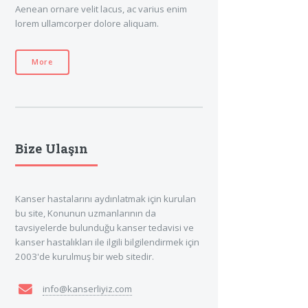
Aenean ornare velit lacus, ac varius enim
lorem ullamcorper dolore aliquam.
More
Bize Ulaşın
Kanser hastalarını aydınlatmak için kurulan
bu site, Konunun uzmanlarının da
tavsiyelerde bulunduğu kanser tedavisi ve
kanser hastalıkları ile ilgili bilgilendirmek için
2003'de kurulmuş bir web sitedir.
info@kanserliyiz.com