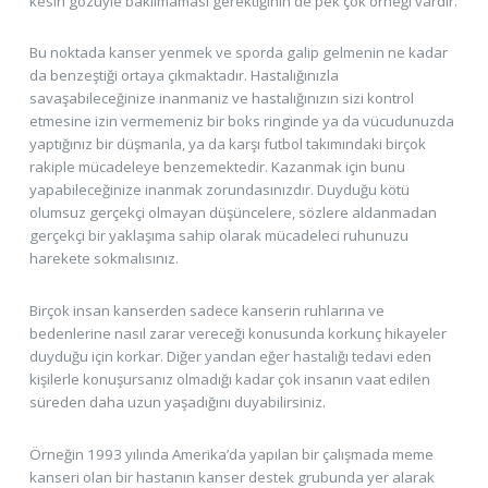
kesin gözüyle bakılmaması gerektiğinin de pek çok örneği vardır.
Bu noktada kanser yenmek ve sporda galip gelmenin ne kadar
da benzeştiği ortaya çıkmaktadır. Hastalığınızla
savaşabileceğinize inanmaniz ve hastalığınızın sizi kontrol
etmesine izin vermemeniz bir boks ringinde ya da vücudunuzda
yaptığınız bir düşmanla, ya da karşı futbol takımındaki birçok
rakiple mücadeleye benzemektedir. Kazanmak için bunu
yapabileceğinize inanmak zorundasınızdır. Duyduğu kötü
olumsuz gerçekçi olmayan düşüncelere, sözlere aldanmadan
gerçekçi bir yaklaşıma sahip olarak mücadeleci ruhunuzu
harekete sokmalısınız.
Birçok insan kanserden sadece kanserin ruhlarına ve
bedenlerine nasıl zarar vereceği konusunda korkunç hikayeler
duyduğu için korkar. Diğer yandan eğer hastalığı tedavi eden
kişilerle konuşursanız olmadığı kadar çok insanın vaat edilen
süreden daha uzun yaşadığını duyabilirsiniz.
Örneğin 1993 yılında Amerika’da yapılan bir çalışmada meme
kanseri olan bir hastanın kanser destek grubunda yer alarak