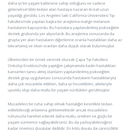
daha iyi bir yaşam kalitesine sahip olduğunu ve sadece
geleneksel tıbbi tedavi alan hastaya nazaran iki kat uzun
yaşadığı görüldü. Los Angeles’ taki California Üniversitesi Tıp
Fakültesi’nde yapılan başka bir araştırma malign melanom
hastalarını kapsıyordu. Bu hastalara yapılandırılmış psikoeğitim
destek grubunda yer alıyorlardı. Bu araştırma sonucunda da
grupta yer alan hastaların diğerlerine oranla hastalıkları daha az
tekrarlamış ve ölüm oranları daha düşük olarak bulunmuştur.
Ülkemizden bir örnek verecek olursak Çapa Tıp Fakültesi
Onkoloji Enstitüsü’nde yaptığım çalışmamda kadın hastalıkları
kanserleri tanısı almış olanların yapılandırılmış psikoeğitim
destek grup uygulaması sonucunda hastaların hastalıklarıyla
daha çok mücadele ettikleri, daha iyi hissettikleri, aileleriyle
uyumlu olup daha mutlu bir yaşam sürdükleri görülmüştür.
Mücadeleci bir ruha sahip olmak hastalığın kesinlikle tedavi
edilebileceği anlamına gelmemektedir ancak mücadeleci
ruhunuzla hareket ederek daha mutlu, üretken ve güçlü bir
yaşam sürmenizi sağlayabilirsiniz. Bu da yadsıyabileceğiniz
kadar önemsiz duygular değildir. En kötü duygu da çaresizliktir