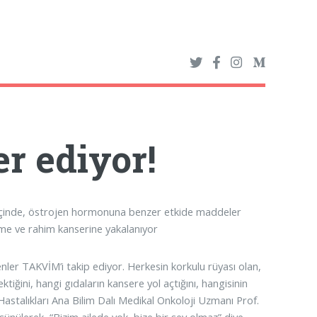
r ediyor!
nın içinde, östrojen hormonuna benzer etkide maddeler
me ve rahim kanserine yakalanıyor
denler TAKVİM’i takip ediyor. Herkesin korkulu rüyası olan,
iğini, hangi gıdaların kansere yol açtığını, hangisinin
Hastalıkları Ana Bilim Dalı Medikal Onkoloji Uzmanı Prof.