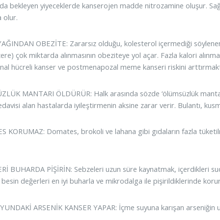
ında bekleyen yiyeceklerde kanserojen madde nitrozamine oluşur. Sa
 olur.
ĞINDAN OBEZİTE: Zararsız olduğu, kolesterol içermediği söylenen ya
ere) çok miktarda alınmasının obeziteye yol açar. Fazla kalori alınma
enal hücreli kanser ve postmenapozal meme kanseri riskini arttırmakt
LÜK MANTARI ÖLDÜRÜR: Halk arasında sözde ‘ölümsüzlük mantarı’ 
edavisi alan hastalarda iyileştirmenin aksine zarar verir. Bulantı, k
KORUMAZ: Domates, brokoli ve lahana gibi gıdaların fazla tüketilm
İ BUHARDA PİŞİRİN: Sebzeleri uzun süre kaynatmak, içerdikleri sud
besin değerleri en iyi buharla ve mikrodalga ile pişirildiklerinde korur
UNDAKİ ARSENİK KANSER YAPAR: İçme suyuna karışan arseniğin uzu