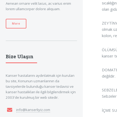
sıcaklığ
Aenean ornare velit lacus, ac varius enim
olan gıda
lorem ullamcorper dolore aliquam.
ZEYTİNYA
More
olmak üz
kolon, r
ÖLÜMSÜZ
kanser t
Bize Ulaşın
DOMATES 
Kanser hastalarını aydınlatmak için kurulan
değildir.
bu site, Konunun uzmanlarının da
tavsiyelerde bulunduğu kanser tedavisi ve
SEBZELER
kanser hastalıkları ile ilgili bilgilendirmek için
Sebzeler 
2003'de kurulmuş bir web sitedir.
info@kanserliyiz.com
İÇME SUY