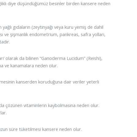
ğlıklı diye düşündüğümüz besinler birden kansere neden
ğlı gıdaların (zeytinyağı veya kuru yemiş de dahil
sı ve şişmanlık endometrium, pankreas, safra yolları,
adır.
olarak da bilinen “Ganoderma Lucidum” (Reishi),
usma ve kanamalara neden olur.
esinin kanserden koruduğuna dair veriler yeterli
a çözünen vitaminlerin kaybolmasına neden olur.
lar.
n süre tüketilmesi kansere neden olur.