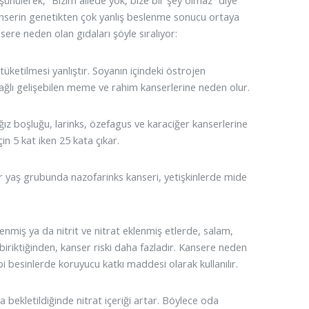
üşünülerek, “Bizim ailede yok, bize bir şey olmaz” diye
kanserin genetikten çok yanlış beslenme sonucu ortaya
sere neden olan gıdaları şöyle sıralıyor:
etilmesi yanlıştır. Soyanın içindeki östrojen
lı gelişebilen meme ve rahim kanserlerine neden olur.
z boşluğu, larinks, özefagus ve karaciğer kanserlerine
çin 5 kat iken 25 kata çıkar.
r yaş grubunda nazofarinks kanseri, yetişkinlerde mide
nmiş ya da nitrit ve nitrat eklenmiş etlerde, salam,
iriktiğinden, kanser riski daha fazladır. Kansere neden
i besinlerde koruyucu katkı maddesi olarak kullanılır.
bekletildiğinde nitrat içeriği artar. Böylece oda