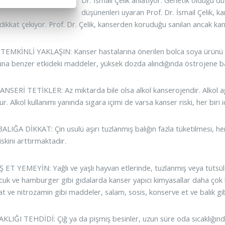
Dr. İsmail Çelik anlatıyor. Genetik olduğu d
düşünenleri uyaran Prof. Dr. İsmail Çelik, 
 dikkat çekiyor. Prof. Dr. Çelik, kanserden koruduğu sanılan ancak kan
EMKİNLİ YAKLAŞIN: Kanser hastalarına önerilen bolca soya ürünü tük
a benzer etkideki maddeler, yüksek dozda alındığında östrojene bağ
NSERİ TETİKLER: Az miktarda bile olsa alkol kanserojendir. Alkol ağı
r. Alkol kullanımı yanında sigara içimi de varsa kanser riski, her biri i
LIĞA DİKKAT: Çin usulü aşırı tuzlanmış balığın fazla tüketilmesi, he
iskini arttırmaktadır.
 ET YEMEYİN: Yağlı ve yaşlı hayvan etlerinde, tuzlanmış veya tütsüle
ucuk ve hamburger gibi gıdalarda kanser yapıcı kimyasallar daha çok b
at ve nitrozamin gibi maddeler, salam, sosis, konserve et ve balık gib
KLIĞI TEHDİDİ: Çiğ ya da pişmiş besinler, uzun süre oda sıcaklığında 