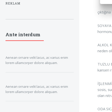
REKLAM
çıktığına
SOYAYA T
hormonun
Ante interdum
ALKOL KA
neden olu
Aenean ornare velit lacus, ac varius enim
lorem ullamcorper dolore aliquam.
TUZLU BA
kanseri r
İŞLENMİŞ
Aenean ornare velit lacus, ac varius enim
sosis, s
lorem ullamcorper dolore aliquam.
olan nitr
ODA SICA