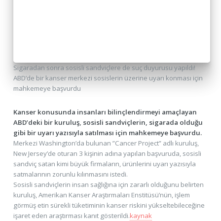
Sigaradan sonra sosisli sandviçlere de suç duyurusu yapıldı!
ABD’de bir kanser merkezi sosislerin üzerine uyarı konması için
mahkemeye başvurdu
Kanser konusunda insanları bilinçlendirmeyi amaçlayan
ABD’deki bir kuruluş, sosisli sandviçlerin, sigarada olduğu
gibi bir uyarı yazısıyla satılması için mahkemeye başvurdu.
Merkezi Washington’da bulunan ”Cancer Project” adlı kuruluş,
New Jersey’de oturan 3 kişinin adına yapılan başvuruda, sosisli
sandviç satan kimi büyük firmaların, ürünlerini uyarı yazısıyla
satmalarının zorunlu kılınmasını istedi.
Sosisli sandviçlerin insan sağlığına için zararlı olduğunu belirten
kuruluş, Amerikan Kanser Araştırmaları Enstitüsü’nün, işlem
görmüş etin sürekli tüketiminin kanser riskini yükseltebileceğine
işaret eden araştırması kanıt gösterildi.
kaynak