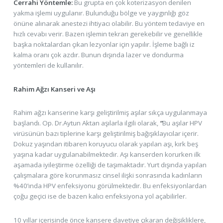
Cerrahi Yöntemle:
Bu grupta en çok koterizasyon denilen
yakma işlemi uygulanır. Bulunduğu bölge ve yaygınlığı göz
önüne alınarak anestezi ihtiyacı olabilir. Bu yöntem tedaviye en
hızlı cevabı verir. Bazen işlemin tekrarı gerekebilir ve genellikle
başka noktalardan çıkan lezyonlar için yapılır. İşleme bağlı iz
kalma oranı çok azdır. Bunun dışında lazer ve dondurma
yöntemleri de kullanılır.
Rahim Ağzı Kanseri ve Aşı
Rahim ağzı kanserine karşı geliştirilmiş aşılar sıkça uygulanmaya
başlandı. Op. Dr.Aytun Aktan aşılarla ilgili olarak,
“
Bu aşılar HPV
virüsünün bazı tiplerine karşı geliştirilmiş bağışıklayıcılar içerir.
Dokuz yaşından itibaren koruyucu olarak yapılan aşı, kırk beş
yaşına kadar uygulanabilmektedir. Aşı kanserden korurken ilk
aşamada iyileştirme özelliği de taşımaktadır. Yurt dışında yapılan
çalışmalara göre korunmasız cinsel ilişki sonrasında kadınların
%40’ında HPV enfeksiyonu görülmektedir. Bu enfeksiyonlardan
çoğu geçici ise de bazen kalıcı enfeksiyona yol açabilirler.
10 yıllar içerisinde önce kansere davetiye çıkaran değişikliklere,