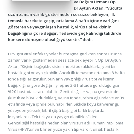
ve Doğum Uzmanı Op.
Dr.Aytun Aktan, “Vücutta
uzun zaman varlık göstermeden sessizce bekleyen, ilk
temasla harekete geçip, ortalama 8 hafta içinde varlığını
gösteren ve yaygınlaşan hastalık, virüs tipi ve kişinin
bağışıklığına göre değişir. Tedavide geç kalındığı takdirde
kansere dönüşme olasılığı yüksektir.” dedi.
HPV gibi viral enfeksiyonlar hücre içine girdikten sonra uzunca
zaman varlık göstermeden sessizce bekleyebilir. Op. Dr.Aytun
Aktan,
“Kişinin bağışıklık sistemindeki bozukluklarla, yeni bir
hastalık gibi ortaya çıkabilir. Ancak ilk temastan ortalama 8 hafta
içinde siğiller görülür, bunların yaygınlığı virüs tipi ve kişinin
bağışıklığına göre değişir. İyileşme 2-3 haftada görüldüğü gibi
%20 hastada ısrarcı olabilir. Genital siğiller vajina çevresinde
(küçük ve büyük dudaklar), vajina içinde, rahim ağzında ve anüs
etrafında veya içinde bulunabilirler. Sıklıkla koyu kahverengi,
yüzeyden yüksek, kibrit çöpü başı gibi farklı boylarda
lezyonlardır. Tek tek ya da yaygın olabilirler.” dedi.
Genital siğil hastalığa neden olan virüsün adı: Human Papilloma
Virüs (HPV)’tür ve bilinen yüze yakın tipi vardır. En sık hastalık