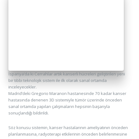
İspanya’da ki Cerrahlar artık kanserli hücreleri geliştirilen yeni
bir tıbbi teknolojik sistem ile ilk olarak sanal ortamda
inceleyecekler.
Madrid’deki Gregorio Maranon hastanesinde 70 kadar kanser
hastasında denenen 3D sistemiyle tümör üzerinde önceden
sanal ortamda yapılan çalışmaların hepsinin başarıyla
sonuçlandığı bildirildi.
Söz konusu sistemin, kanser hastalarının ameliyatının önceden
planlanmasına, radyoterapi etkilerinin önceden belirlenmesine