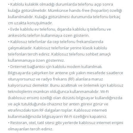
• Kablolu kulaklık olmadığı durumlarda telefonu açıp sonra
kulağa götürülmelidir. Mümkünse hands-free (hoparlör) özelliği
kullanılmalıdır. Kulağa götürülmesi durumunda telefonu birkaç
cm uzakta konuşulmadır.
• Evde kablolu ev telefonu, dışarıda kablolu iş telefonu ve
ankesörlü telefon kullanmaya özen gösterin.
• Kablosuz telefonlar da cep telefonu frekanslarında
çalışmaktadır. Kablosuz telefonlar yerine klasik kablolu
telefonları tercih ediniz. Kablosuz telefonu sohbet amaçlı
kullanmamaya özen gösteriniz.
• Dnternet bağlantısı için kablolu modem kullanılmalı.
Bilgisayarda çalışırken bir antene çok yakın mesafede saatlerce
oturuyorsunuz ve radyo frekans (RF) alanlara maruz
kalıyorsunuz demektir. Bunu azaltmak ve önlemek için kablosuz
teknolojilerini mümkün olduğunca kullanmamalıdır. Wi-Fi
(kablosuz erisim) özelliği olan dizüstü bilgisayar kullandığınızda
ve açık tutulduğunda cihazınız bir anten görevi görür ve
etrafınızdaki tüm RF dalgaları toplar. Kablosuz interneti
kullanmadığınızda bilgisayarın Wi-Fi özelliğini kapatınız.
• Restoran, otel, tatil sitesi gibi yerlerde kablosuz internet erişimi
olmayanları tercih ediniz.