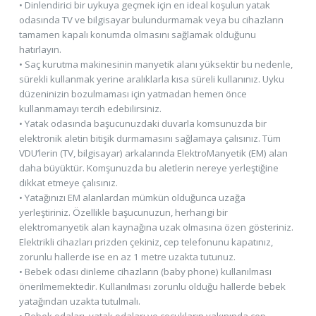
• Dinlendirici bir uykuya geçmek için en ideal koşulun yatak
odasında TV ve bilgisayar bulundurmamak veya bu cihazların
tamamen kapalı konumda olmasını sağlamak olduğunu
hatırlayın.
• Saç kurutma makinesinin manyetik alanı yüksektir bu nedenle,
sürekli kullanmak yerine aralıklarla kısa süreli kullanınız. Uyku
düzeninizin bozulmaması için yatmadan hemen önce
kullanmamayı tercih edebilirsiniz.
• Yatak odasında başucunuzdaki duvarla komsunuzda bir
elektronik aletin bitişik durmamasını sağlamaya çalısınız. Tüm
VDU’lerin (TV, bilgisayar) arkalarında ElektroManyetik (EM) alan
daha büyüktür. Komşunuzda bu aletlerin nereye yerleştiğine
dikkat etmeye çalısınız.
• Yatağınızı EM alanlardan mümkün olduğunca uzağa
yerleştiriniz. Özellikle başucunuzun, herhangi bir
elektromanyetik alan kaynağına uzak olmasına özen gösteriniz.
Elektrikli cihazları prizden çekiniz, cep telefonunu kapatınız,
zorunlu hallerde ise en az 1 metre uzakta tutunuz.
• Bebek odası dinleme cihazların (baby phone) kullanılması
önerilmemektedir. Kullanılması zorunlu olduğu hallerde bebek
yatağından uzakta tutulmalı.
• Bebek odaları, yatak odaları ve çocukların yakınında cep