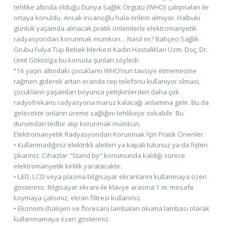
tehlike altında olduğu Dünya Sağlık Örgütü (WHO) çalışmaları ile
ortaya konuldu. Ancak insanoğlu hala önlem almıyor. Halbuki
günlük yaşamda alınacak pratik önlemlerle elektromanyetik
radyasyondan korunmak mümkün… Nasıl mı? Bahçeci Sağlık
Grubu Fulya Tüp Bebek Merkezi Kadın Hastalıkları Uzm. Doç. Dr.
Ümit Göktolga bu konuda şunları söyledi:
“16 yaşın altındaki çocukların WHO’nun tavsiye etmemesine
rağmen giderek artan oranda cep telefonu kullanıyor olması,
çocukların yaşamları boyunca yetişkinlerden daha çok
radyofrekans radyasyona maruz kalacağı anlamına gelir. Bu da
gelecekte onların üreme sağlığını tehlikeye sokabilir. Bu
durumdan tedbir alıp korunmak mümkün.
Elektromanyetik Radyasyondan Korunmak İçin Pratik Öneriler
• Kullanmadığınız elektrikli aletleri ya kapalı tutunuz ya da fişten
çıkarınız. Cihazlar "Stand by" konumunda kaldığı sürece
elektromanyetik kirlilik yaratacaktır.
• LED, LCD veya plazma bilgisayar ekranlarını kullanmaya özen
gösteriniz. Bilgisayar ekranı ile klavye arasına 1 m. mesafe
koymaya çalısınız, ekran filtresi kullanınız.
• Ekonomi (halojen ve floresan) lambaları okuma lambası olarak
kullanmamaya özen gösteriniz.