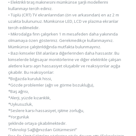
• Elektrikli tıraş makinesini mümkünse şarjlı modellerini
kullanmayı tercih ediniz.
• Tüplü (CRT) TV ekranlarından (ön ve arkasından) en az 2 m
uzakta bulununuz. Mümkünse LED, LCD ve plazma ekranlar
tercih edilmelidir.
• Mikrodalga fırın çalışırken 1 m mesafeden daha yakınında
olmamaya özen gösteriniz. Gerekmedikçe kullanmayınız.
Mümkünse çalıştırıldığında mutfakta bulunmayınız.
• Bazı kimseler EM alanlara diğerlerinden daha hassastır. Bu
kimselerde bilgisayar monitörlerine ve diğer elektrikle çalışan
aletlere karsı aşırı hassasiyet oluşabilir ve reaksiyonlar açığa
çıkabilir. Bu reaksiyonlar:
*Boğazda kuruluk hissi,
*Gözde problemler (ağrı ve görme bozukluğu),
*Baş ağrısı,
*Alerji, yüzde kızarıklık,
*Uykusuzluk,
*Seslere karsı hassasiyet, işitme zorluğu,
*Yorgunluk
şeklinde ortaya çıkabilmektedir.
“Teknoloji Sağlığınızdan Götürmesin!”
Doç. Dr. Ümit Göktolga sözlerine şöyle devam etti: “Teknolojinin