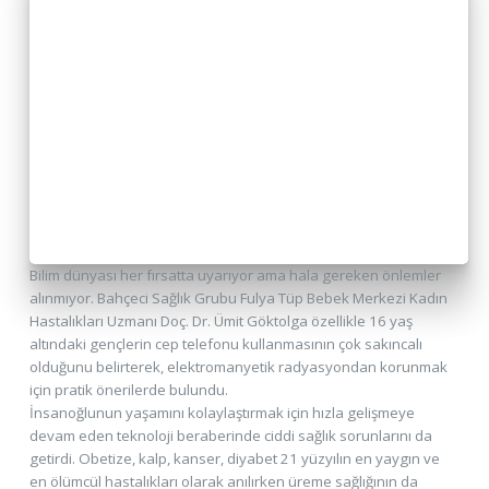
Bilim dünyası her fırsatta uyarıyor ama hala gereken önlemler
alınmıyor. Bahçeci Sağlık Grubu Fulya Tüp Bebek Merkezi Kadın
Hastalıkları Uzmanı Doç. Dr. Ümit Göktolga özellikle 16 yaş
altındaki gençlerin cep telefonu kullanmasının çok sakıncalı
olduğunu belirterek, elektromanyetik radyasyondan korunmak
için pratik önerilerde bulundu.
İnsanoğlunun yaşamını kolaylaştırmak için hızla gelişmeye
devam eden teknoloji beraberinde ciddi sağlık sorunlarını da
getirdi. Obetize, kalp, kanser, diyabet 21 yüzyılın en yaygın ve
en ölümcül hastalıkları olarak anılırken üreme sağlığının da