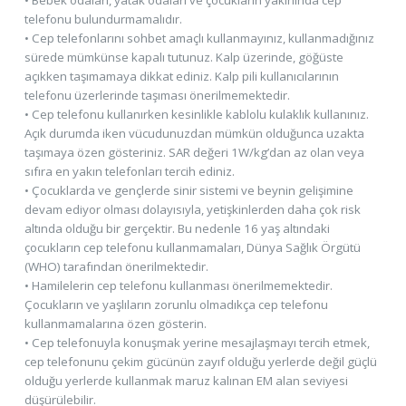
telefonu bulundurmamalıdır.
• Cep telefonlarını sohbet amaçlı kullanmayınız, kullanmadığınız
sürede mümkünse kapalı tutunuz. Kalp üzerinde, göğüste
açıkken taşımamaya dikkat ediniz. Kalp pili kullanıcılarının
telefonu üzerlerinde taşıması önerilmemektedir.
• Cep telefonu kullanırken kesinlikle kablolu kulaklık kullanınız.
Açık durumda iken vücudunuzdan mümkün olduğunca uzakta
taşımaya özen gösteriniz. SAR değeri 1W/kg’dan az olan veya
sıfıra en yakın telefonları tercih ediniz.
• Çocuklarda ve gençlerde sinir sistemi ve beynin gelişimine
devam ediyor olması dolayısıyla, yetişkinlerden daha çok risk
altında olduğu bir gerçektir. Bu nedenle 16 yaş altındaki
çocukların cep telefonu kullanmamaları, Dünya Sağlık Örgütü
(WHO) tarafından önerilmektedir.
• Hamilelerin cep telefonu kullanması önerilmemektedir.
Çocukların ve yaşlıların zorunlu olmadıkça cep telefonu
kullanmamalarına özen gösterin.
• Cep telefonuyla konuşmak yerine mesajlaşmayı tercih etmek,
cep telefonunu çekim gücünün zayıf olduğu yerlerde değil güçlü
olduğu yerlerde kullanmak maruz kalınan EM alan seviyesi
düşürülebilir.