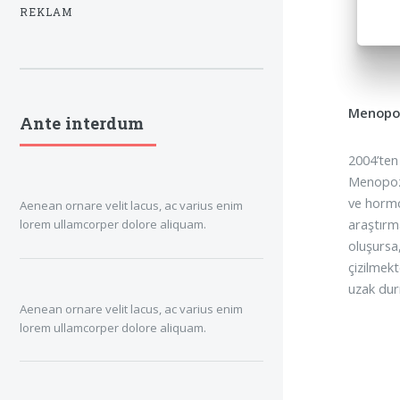
REKLAM
Menopoz
Ante interdum
2004’ten 
Menopoza 
ve hormo
Aenean ornare velit lacus, ac varius enim
araştırma
lorem ullamcorper dolore aliquam.
oluşursa
çizilmek
uzak dur
Aenean ornare velit lacus, ac varius enim
lorem ullamcorper dolore aliquam.