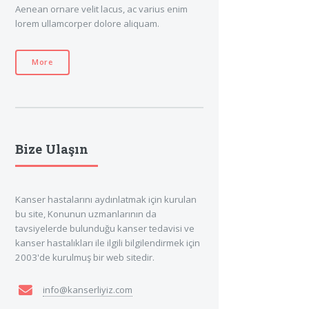
Aenean ornare velit lacus, ac varius enim
lorem ullamcorper dolore aliquam.
More
Bize Ulaşın
Kanser hastalarını aydınlatmak için kurulan
bu site, Konunun uzmanlarının da
tavsiyelerde bulunduğu kanser tedavisi ve
kanser hastalıkları ile ilgili bilgilendirmek için
2003'de kurulmuş bir web sitedir.
info@kanserliyiz.com