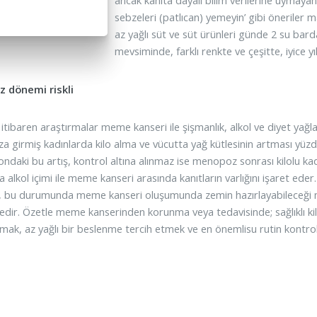
ancak kanıta dayalı bilim verilerine uymay
sebzeleri (patlıcan) yemeyin’ gibi öneriler
az yağlı süt ve süt ürünleri günde 2 su bar
mevsiminde, farklı renkte ve çeşitte, iyice y
 dönemi riskli
itibaren araştırmalar meme kanseri ile şişmanlık, alkol ve diyet yağla
girmiş kadınlarda kilo alma ve vücutta yağ kütlesinin artması yüzde 50
ndaki bu artış, kontrol altına alınmaz ise menopoz sonrası kilolu ka
 alkol içimi ile meme kanseri arasında kanıtların varlığını işaret eder. A
, bu durumunda meme kanseri oluşumunda zemin hazırlayabileceği mek
tedir. Özetle meme kanserinden korunma veya tedavisinde; sağlıklı kilo
mak, az yağlı bir beslenme tercih etmek ve en önemlisu rutin kontr