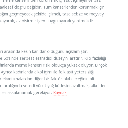
an ‘meme kanserinden korunmak için süt içmeyin ve bazı
 maalesef doğru değildir. Tüm kanserlerden korunmak için
dağını geçmeyecek şekilde içilmeli, taze sebze ve meyveyi
ıkayarak, az pişirme işlemi uygulayarak yenilmelidir.
rı arasında kesin kanıtlar olduğunu açıklamıştır.
’sinde serbest estradiol düzeyini arttırır. Kilo fazlalığı
dınlarda meme kanseri riski oldukça yüksek oluyor. Birçok
yrıca kadınlarda alkol içimi ile folk asit yetersizliği
anizmalardan diğer bir faktör olabileceğinin altı
 aralığında yeterli vücut yağ kütlesini azaltmak, alkolden
olleri aksakmamak gerekiyor.
Kaynak