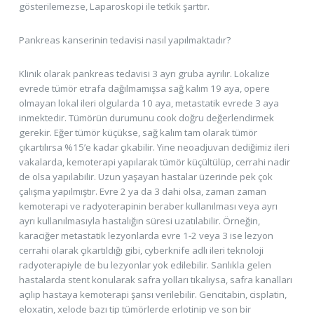
gösterilemezse, Laparoskopi ile tetkik şarttır.
Pankreas kanserinin tedavisi nasıl yapılmaktadır?
Klinik olarak pankreas tedavisi 3 ayrı gruba ayrılır. Lokalize
evrede tümör etrafa dağılmamışsa sağ kalım 19 aya, opere
olmayan lokal ileri olgularda 10 aya, metastatik evrede 3 aya
inmektedir. Tümörün durumunu cook doğru değerlendirmek
gerekir. Eğer tümör küçükse, sağ kalım tam olarak tümör
çıkartılırsa %15’e kadar çıkabilir. Yine neoadjuvan dediğimiz ileri
vakalarda, kemoterapi yapılarak tümör küçültülüp, cerrahi nadir
de olsa yapılabilir. Uzun yaşayan hastalar üzerinde pek çok
çalışma yapılmıştır. Evre 2 ya da 3 dahi olsa, zaman zaman
kemoterapi ve radyoterapinin beraber kullanılması veya ayrı
ayrı kullanılmasıyla hastalığın süresi uzatılabilir. Örneğin,
karaciğer metastatik lezyonlarda evre 1-2 veya 3 ise lezyon
cerrahi olarak çıkartıldığı gibi, cyberknife adlı ileri teknoloji
radyoterapiyle de bu lezyonlar yok edilebilir. Sarılıkla gelen
hastalarda stent konularak safra yolları tıkalıysa, safra kanalları
açılıp hastaya kemoterapi şansı verilebilir. Gencitabin, cisplatin,
eloxatin, xelode bazı tip tümörlerde erlotinip ve son bir