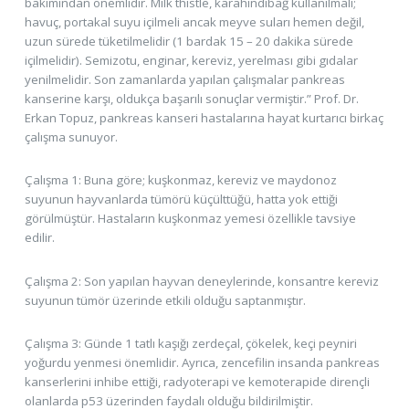
bakımından önemlidir. Milk thistle, karahindibağ kullanılmalı;
havuç, portakal suyu içilmeli ancak meyve suları hemen değil,
uzun sürede tüketilmelidir (1 bardak 15 – 20 dakika sürede
içilmelidir). Semizotu, enginar, kereviz, yerelması gibi gıdalar
yenilmelidir. Son zamanlarda yapılan çalışmalar pankreas
kanserine karşı, oldukça başarılı sonuçlar vermiştir.” Prof. Dr.
Erkan Topuz, pankreas kanseri hastalarına hayat kurtarıcı birkaç
çalışma sunuyor.
Çalışma 1: Buna göre; kuşkonmaz, kereviz ve maydonoz
suyunun hayvanlarda tümörü küçülttüğü, hatta yok ettiği
görülmüştür. Hastaların kuşkonmaz yemesi özellikle tavsiye
edilir.
Çalışma 2: Son yapılan hayvan deneylerinde, konsantre kereviz
suyunun tümör üzerinde etkili olduğu saptanmıştır.
Çalışma 3: Günde 1 tatlı kaşığı zerdeçal, çökelek, keçi peyniri
yoğurdu yenmesi önemlidir. Ayrıca, zencefilin insanda pankreas
kanserlerini inhibe ettiği, radyoterapi ve kemoterapide dirençli
olanlarda p53 üzerinden faydalı olduğu bildirilmiştir.