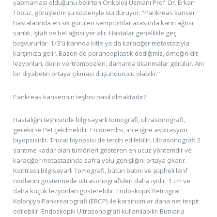
yapmaması olduğunu belirten Onkoloji Uzmanı Prof. Dr. Erkan
Topuz, görüşlerini şu sözleriyle sürdürüyor: “Pankreas kanser
hastalarında en sık görülen semptomlar arasında karın ağrısı,
sarılık, iştah ve bel ağrısı yer alır. Hastalar genellikle geç
başvururlar. 1/3’ü karında kitle ya da karaciğer metastazıyla
karşımıza gelir. Bazen de paraneoplastik dediğimiz, örneğin cilt
lezyonları, derin vertrombozleri, damarda tıkanmalar görülür. Ani
bir diyabetin ortaya çıkması düşündürücü olabilir.”
Pankreas kanserinin teşhisi nasıl olmaktadır?
Hastalığın teşhisinde bilgisayarlı tomografi, ultrasonografi,
gerekirse Pet çekilmelidir. En önemlisi, ince iğne aspirasyon
biyopsisidir. Trucat biyopsisi de tercih edilebilir. Ultrasonografi 2
santime kadar olan tümörleri gösteren en ucuz yöntemdir ve
karaciğer metastazında safra yolu genişliğini ortaya çıkarır.
Kontraslı Bilgisayarlı Tomografi, bütün batını ve şüpheli lenf
nodlarını göstermede ultrasonografiden daha iyidir. 1 cm ve
daha küçük lezyonları gösterebilir. Endoskopik Retrograt
Kolonjiyo Pankrearografi (ERCP) ile karsinomlar daha net tespit
edilebilir. Endoskopik Ultrasonografi kullanılabilir. Bunlarla