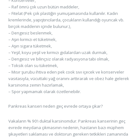
– Konserveler,
– Raf ömrü çok uzun bütün maddeler,
– Fitelat (Pek çok plastiğin yumuşamasında kullanılır. Kadın
kremlerinde, yapıştırıcılarda, çocukların kullandığı oyuncak vb.
birçok maddenin içinde bulunur.),
– Dengesiz beslenmek,
– Aşırı kırmızı et tüketmek,
– Aşırı sigara tüketmek,
– Yeşil, koyu yeşil ve kırmızı gıdalardan uzak durmak,
– Dengesiz ve bilinçsiz olarak radyasyona tabi olmak,
– Toksik olan su tüketmek,
– Mısır şurubu ihtiva eden pek cook sıvı içecek ve konserveler
vasıtasıyla, vücuttaki yağ oranını arttırarak ve obez hale gelerek
karsinoma zemin hazırlamak,
– Spor yapmamak olarak özetlenebilir.
Pankreas kanseri neden geç evrede ortaya çıkar?
Vakaların % 90’ı duktal karsinomdur. Pankreas kanserinin geç
evrede meydana çıkmasının nedenin, hastanın bazı müphem
şikayetleri saklaması ve doktorun gereken tetkikleri zamanında