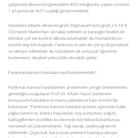
çalışmada abraxone tgemcitabin 859 olduğunda, yaşam süresini
1 yıl içerisinde %57 uzattığı göstermektedir.
Hastalara takipte ultrasonografi, bilgisayarlı tomografi, CA 19-9,
CEA tümör Marker’ları sıkı takip edilmeli ve karaciğer testleri ile
bilirubin çok sıkı kontrol altında tutulmalıdır. Bu hastalarda en
önemli olay kilo kaybıdır. Pankreas enzimi de çok iyi düşünülmeli
ve takviye edilmelidir. Bu hastaların sık ve küçük öğünlerle
beslenmesi, diyabeti yoksa bile sıkı takibi şarttır.
Pankreaskanseri hastaları nasıl beslenmelidir?
Pankreas kanseri hastalarının, proteinden zengin beslenmeleri
gerektiğini vurgulayan Prof. Dr. Erkan Topuz, beslenme
konusunda hastalara ve hasta yakınlarına bazı önerilerde
bulunuyor: ”Pankreas kanseri hastaları protein açısından balık,
yağsız kırmızı et, kümes hayvanları, köy yumurtası, yoğurt,
baklagillerden (özellikle bu devrede bol miktarda barbunya,
mercimek vb.) tüketmelidirler. Yağ olarak, zeytinyağı tercih
edilmelidir. Çiçek balı, kara üzüm pekmezi hastaya takviye