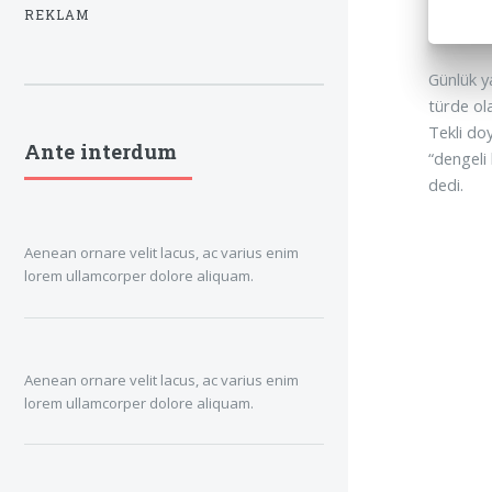
REKLAM
Günlük y
türde ola
Tekli do
Ante interdum
“dengeli 
dedi.
Aenean ornare velit lacus, ac varius enim
lorem ullamcorper dolore aliquam.
Aenean ornare velit lacus, ac varius enim
lorem ullamcorper dolore aliquam.