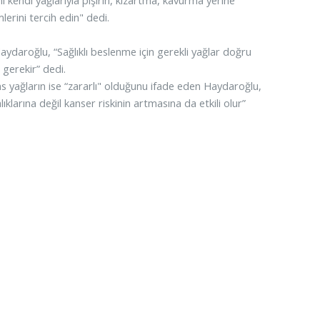
ni kendi yağlarıyla pişirin, kızartma, kavurma yerine
erini tercih edin" dedi.
ydaroğlu, “Sağlıklı beslenme için gerekli yağlar doğru
 gerekir” dedi.
s yağların ise “zararlı" olduğunu ifade eden Haydaroğlu,
larına değil kanser riskinin artmasına da etkili olur”