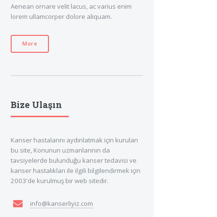
Aenean ornare velit lacus, ac varius enim
lorem ullamcorper dolore aliquam.
More
Bize Ulaşın
Kanser hastalarını aydınlatmak için kurulan
bu site, Konunun uzmanlarının da
tavsiyelerde bulunduğu kanser tedavisi ve
kanser hastalıkları ile ilgili bilgilendirmek için
2003'de kurulmuş bir web sitedir.
info@kanserliyiz.com