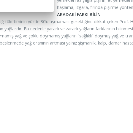
yemekleri az yağla pişirin, et yemekleri
haşlama, ızgara, fırında pişirme yönteml
ARADAKİ FARKI BİLİN
ağ tüketiminin yüzde 30’u aşmaması gerektiğine dikkat çeken Prof. Ha
n yağlardır. Bu nedenle yararlı ve zararlı yağların farklarının bilinmesi
ymamış yağ ve çoklu doymamış yağların ”sağlıklı" doymuş yağ ve tran
beslenmede yağ oranının artması yalnız şişmanlık, kalp, damar hastalık