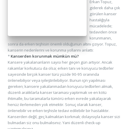
Erkan Topuz,
giderek daha çok
görülen kanser
hastalığıyla
mücadelede;
tedaviden önce
korunmanın,
sonra da erken teşhisin önemli olduğunun altını çiziyor. Topuz,
kanserin nedenlerini ve korunma yollarını anlattı:
*
Kanserden korunmak mümkün mü?
Kansere yakalananların sayısı her geçen gün artıyor. Ancak
rakamlar korkutucu da olsa; erken tanı ve koruyucu tedbirler
sayesinde birçok kanser türü yüzde 90-95 oranında
önlenebiliyor veya iyileştirilebiliyor. Bunun için yapılması
gereken; kansere yakalanmadan koruyucu tedbirleri almak,
düzenli aralıklarla kanser taraması yaptırmak ve en kötü
ihtimalle, bu taramalarla tümörü erken evrede yakalayarak
henüz ilerlemeden yok etmektir. Sonuç olarak kanser,
önlenebilir ve erken teşhisle tedavi edilebilir bir hastalıktır.
Kanserden değil, geç kalmaktan korkmalı; dolayısıyla kanser sizi
bulmadan siz onu bulmalısınız. Yani düzenli check-up
yaptırmalısınız.