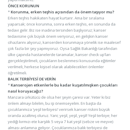
ÖNCE KORUNUN
*
Korunma, erken teşhis açısından da önem taşıyor mu?
Erken teşhis hakikaten hayat kurtarır. Ama bir sıralama
yaparsak; önce korunma, sonra erken teşhis, en sonunda da
tedavi gelir. Biz ise inadına tersinden başlıyoruz; kanser
tedavisine çok büyük önem veriyoruz, en gelişkin kanser
cihazlarını alıyoruz, kanserden korunmaya yönelik ise maalesef
çok fazla bir şey yapmıyoruz. Oysa Sağlık Bakanlığı tarafından
ülke çapında hastanelerde taramalar, kanser check up’ları
gerçekleştirilmeli, çocukların beslenmesi konusunda eğitimler
verilmeli, herkese kişisel olarak alabilecekleri önlemler
öğretilmeli.
BALIK TERBİYESİ DE VERİN
*
Kanserojen etkenlerle bu kadar kuşatılmışken çocukları
nasıl koruyacağız?
Manzara ürkütücü de olsa her şeyin çaresi var. Yeter ki biz
önlem almayı bilelim, bu işi önemseyelim. En başta da
çocuklarımıza ‘yeşil terbiyesi’ verirsek kanser riskini büyük
oranda azaltmış oluruz. Yani; yeşil, yeşil, yeşil! Yeşil terbiye; her
yediği kırmızı ete karşılık 5 veya 7 kat yeşil (sebze ve meyve)
alması anlamına geliyor. Çocuklarımıza balık terbiyesi de