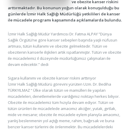
ve obezite kanser riskini
arttırmaktadır. Bu konunun yoğun olarak konuşulduğu bu
günlerde İzmir Halk Sağlığı Müdürlüğü yetkilileri de kanser
ile mücadele programı kapsamında açıklamalarda bulundu.
İzmir Halk Sağlığı Müdür Yardımcısı Dr. Fatma ALPAY ”Dünya
Sağlık Örgütü’ne göre kanser sebepleri başında yaşlı nüfusun
artması, tütün kullanımı ve obezite gelmektedir. Tütün ve
obezitenin kanserle ilişkileri artık ispatlanmıştır. Tütün ve obezite
ile mücadelemiz il düzeyinde müdürlüğümüz çalışmaları ile
devam edecektir.” dedi
Sigara kullanımı ve obezite kanser riskini arttırıyor
İzmir Halk Sağlığı Müdürü görevini yürüten Uzm. Dr. Bediha
TÜRKYILMAZ “ Ülke olarak tütün ve mamülleri ile yapılan
mücadeleleri, denetlemelerde vardığımız noktayı herkes biliyor.
Obezite ile mücadelemiz tüm hızıyla devam ediyor. Tütün ve
tütün ürünleri ile mücadelede amacımız akciğer, yutak, gırtlak,
mide ve mesane; obezite ile mücadele eylem planıyla amacımız,
yanlış beslenmenin yol açtığı meme, rahim, bağırsak ve buna
benzer kanser türlerini de önlenmektir. Bu mücadelelerdeki