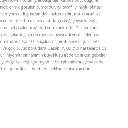
. Büyüklükleri toplu iğne başından karpuz büyüklüğüne
inde en sık görülen tümördür. İyi tarafı iyi huylu olması
nde myom olduğundan dahi habersizdir. Kötü tarafı ise
sı nedeni ile bu oranın aslında gerçeği yansıtmadığı,
aha fazla bulunacağı ileri sürülmektedir. Tek bir tane
 myom çekirdeği ya da myom nüvesi adı verilir. Myomlar
da menopoz sonrası küçülür. Ergenlik öncesi görülmesi
 ve çok büyük boyutlara ulaşabilir. Bu gibi hastalarda da
tur. Myomlu bir rahimin büyüklüğü ifade edilirken gebelik
 büyüdüğü bilindiği için myomlu bir rahimin muayenesinde
ftalık gebelik cesametinde şeklinde tanımlanırlar.