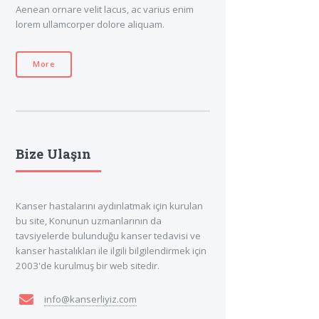
Aenean ornare velit lacus, ac varius enim
lorem ullamcorper dolore aliquam.
More
Bize Ulaşın
Kanser hastalarını aydınlatmak için kurulan
bu site, Konunun uzmanlarının da
tavsiyelerde bulunduğu kanser tedavisi ve
kanser hastalıkları ile ilgili bilgilendirmek için
2003'de kurulmuş bir web sitedir.
info@kanserliyiz.com