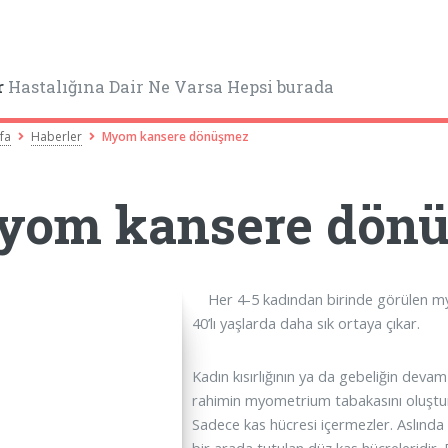
r
Hastalığına Dair Ne Varsa Hepsi burada
fa
Haberler
Myom kansere dönüşmez
yom kansere dön
Her 4-5 kadından birinde görülen my
40’lı yaşlarda daha sık ortaya çıkar.
Kadın kısırlığının ya da gebeliğin de
rahimin myometrium tabakasını oluştur
Sadece kas hücresi içermezler. Aslınd