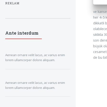
REKLAM
ve kanse
her 4-5 
dikkatli
olabilec
Ante interdum
sıklıkla
son dere
büyük ol
cesameti
Aenean ornare velit lacus, ac varius enim
de bu bil
lorem ullamcorper dolore aliquam.
Aenean ornare velit lacus, ac varius enim
lorem ullamcorper dolore aliquam.