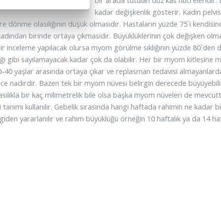
bir arada tutulan düz kas hücreleridir
kadar değişkenlik gösterir. Kadın pelvis
re dönme olasılığının düşük olmasıdır. Hastaların yüzde 75`i kendisi
kadından birinde ortaya çıkmasıdır. Büyüklüklerinin çok değişken olma
 bir inceleme yapılacak olursa myom görülme sıklığının yüzde 80`den d
eği gibi sayılamayacak kadar çok da olabilir. Her bir myom kitlesine
 30-40 yaşlar arasında ortaya çıkar ve replasman tedavisi almayanlar
ce nadirdir. Bazen tek bir myom nüvesi belirgin derecede büyüyebilir
asılıkla bir kaç milimetrelik bile olsa başka myom nüveleri de mevcut
 tanımı kullanılır. Gebelik sırasında hangi haftada rahimin ne kadar
giden yararlanılır ve rahim büyüklüğü örneğin 10 haftalık ya da 14 ha