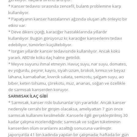
* Kanser tedavisi sırasında zencefil, bulantı problemine karşı
kullanılıyor.
* Papatyanın kanser hastalarının ağzında oluşan aftı önleyici bir
etkisi var.
* Deve dikeni çiçeği, karaciğer hastalıklarında yıllardır
kullanılıyor. Bugün görüyoruz ki; karaciğer kanserlerini tedavi
edebiliyor, tümörleri küçültebiliyor.
* Isırgan yıllardır kanser tedavisinde kullanılıyor. Ancak kökü
yararlı. ABD’de kökü ilaç haline getirildi.
* Meyve suyunu ihmal etmeyin. Havuç suyu, nar suyu, domates,
ev yoğurdu, peynir, kayısı, siyah üzüm, brokoli, kırmızı ve beyaz
lahana, karnabahar, kıvırcık salata, semizotu, şalgam suyu, acı
biber, keten tohumu, çörekotu, muz, ananas, soğan ve özellikle
de sarmısak kanserden koruyor.
SARMISAK İLAÇ GİBİ
* Sarmısak, kanser riski bulunanlar için yararlıdır. Ancak kanser
nedeniyle cerrahi bir girişim olacaksa, ameliyattan 7 gün önce
sarmısak kullanımı kesilmelidir. Kanserle ilgili gerçekleştirilmiş 30
kadar çalışma incelendiğinde; sarmısak ve soğan tüketiminin
kanserden ölüm oranlarını azalttığı sonucuna varılmıştır.
Japonya’da 41 bin kadında yapılan bir çalışmada; haftada bir gün