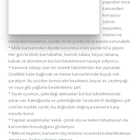
yaşından önce
kanserden
koruyucu
sebze-
meyveleri,
vitamin ve
mineralleri tüketirse, yüzde 33 ile yüzde 60 arasında korunabilir.
* Mide kanserinden diyetle korunma oranı yüzde 60’a çıkıyor.
Her gün brokoli, karnabahar, kıvırcık salata, beyaz lahana,
kabak ve domatesin bol bol tüketilmesini tavsiye ediyoruz.
* Kansere sebep olan en önemli faktörlerden biri şişmanlık.
Özellikle kalın bağırsak ve meme kanserlerinde büyük risk
yaratıyor. Bu yüzden kırmızı etin kesilmesi, beyaz et, zeytinyağı
ve soya gibi yağlarla beslenilmesi şart.
* Siyah üzümün, çekirdeği atılmadan bol bol tüketilmesinde
yarar var. Kabuğunda ve çekirdeğinde ‘vesibretrol’ dediğimiz çok
özel bir madde vardır, bu doğrudan doğruya kansere karşı
vücudu korur.
* Yapılan araştırmalar; kekik, çörek otu ve keten tohumunun da
kanserden koruduğunu gösteriyor.
* Bitkisel ilaçların, kanserin ilaç tedavisi sırasında kullanılmaması
gerekiyor. İlaçlara direnci artırıyor.