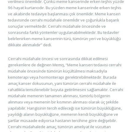
verilmesi önemlidir. Çünkü meme kanserinde erken teşhis yüzde
96 hayat kurtarıcıdır. Bu yüzden meme kanserinde erken teşhis
ve akabinde tedaviye başlanması çok önemlidir. Meme kanseri
tedavisinde cerrahi müdahale önemlidir ve çoğunlukla başarılı
sonuçlar vermektedir. Cerrahi müdahale öncesinde ve
sonrasında farklı yöntemler uygulanabilmektedir. Bu tedaviler
belirlenirken meme kanserinin türü, tümörün yeri ve büyüklüğü
dikkate alınmalıdır” dedi.
Cerrahi müdahale öncesi ve sonrasında dikkat edilmesi
gerekenlere de değinen Memiş, “Meme kanseri tedavisi cerrahi
müdahale öncesinde tümörün küçültülmesi maksadıyla
kemoterapi veya hormonterapi gerektirebilmektedir. Burada
amaç kanser dokusunun, yani tümörün cerrahi müdahale ile
rahatlıkla temizlenebilir boyuta getirilmesini sağlamaktır. Cerrahi
müdahale memenin tamamen alınması, tümörlü bölgenin
alınması veya memenin bir kısmının alınması olarak üç şekilde
yapılabilir. Hangisinin tercih edileceği ise tümörün büyüklüğüne,
yayıldığı alanın büyüklüğüne, memenin kendi büyüklüğüne ve
şartlar müsaade ediyorsa hastanın tercihine göre değişebilir.
Cerrahi müdahalede amaç, tümörün ameliyat ile vücuttan