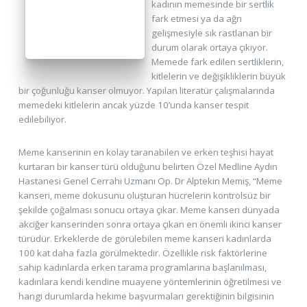
kadının memesinde bir sertlik
fark etmesi ya da ağrı
gelişmesiyle sık rastlanan bir
durum olarak ortaya çıkıyor.
Memede fark edilen sertliklerin,
kitlelerin ve değişikliklerin büyük
bir çoğunluğu kanser olmuyor. Yapılan literatür çalışmalarında
memedeki kitlelerin ancak yüzde 10’unda kanser tespit
edilebiliyor.
Meme kanserinin en kolay taranabilen ve erken teşhisi hayat
kurtaran bir kanser türü olduğunu belirten Özel Medline Aydın
Hastanesi Genel Cerrahi Uzmanı Op. Dr Alptekin Memiş, “Meme
kanseri, meme dokusunu oluşturan hücrelerin kontrolsüz bir
şekilde çoğalması sonucu ortaya çıkar. Meme kanseri dünyada
akciğer kanserinden sonra ortaya çıkan en önemli ikinci kanser
türüdür. Erkeklerde de görülebilen meme kanseri kadınlarda
100 kat daha fazla görülmektedir. Özellikle risk faktörlerine
sahip kadınlarda erken tarama programlarına başlanılması,
kadınlara kendi kendine muayene yöntemlerinin öğretilmesi ve
hangi durumlarda hekime başvurmaları gerektiğinin bilgisinin