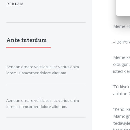
REKLAM
Meme Has
Ante interdum
-”Belirt
Meme kan
olduğunu
Aenean ornare velit lacus, ac varius enim
istedikle
lorem ullamcorper dolore aliquam.
Türkiye’
anlatan Ç
Aenean ornare velit lacus, ac varius enim
lorem ullamcorper dolore aliquam.
”Kendi k
Mamograf
tedaviyl
kendisind