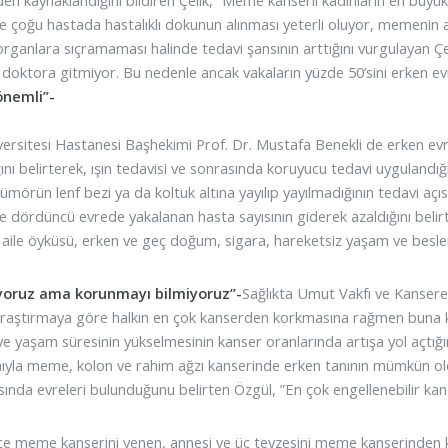
e çoğu hastada hastalıklı dokunun alınması yeterli oluyor, memenin 
organlara sıçramaması halinde tedavi şansının arttığını vurgulayan Çe
 doktora gitmiyor. Bu nedenle ancak vakaların yüzde 50’sini erken evr
önemli”-
versitesi Hastanesi Başhekimi Prof. Dr. Mustafa Benekli de erken e
ını belirterek, ışın tedavisi ve sonrasında koruyucu tedavi uygulandı
.Tümörün lenf bezi ya da koltuk altına yayılıp yayılmadığının tedavi 
 dördüncü evrede yakalanan hasta sayısının giderek azaldığını belirtti.
, aile öyküsü, erken ve geç doğum, sigara, hareketsiz yaşam ve beslenme
yoruz ama korunmayı bilmiyoruz”-
Sağlıkta Umut Vakfı ve Kansere
araştırmaya göre halkın en çok kanserden korkmasına rağmen buna kar
ve yaşam süresinin yükselmesinin kanser oranlarında artışa yol açtığın
yla meme, kolon ve rahim ağzı kanserinde erken tanının mümkün oldu
sında evreleri bulunduğunu belirten Özgül, ”En çok engellenebilir kan
nce meme kanserini yenen, annesi ve üç teyzesini meme kanserinden 