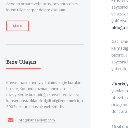
Aenean ornare velit lacus, ac varius enim
sayesind
lorem ullamcorper dolore aliquam.
ve uzak 
yok’ diye
More
olduğu 
Gazi Üni
kalmadığ
bildirdi
Bize Ulaşın
sayesinde
yatkınlık
Kanser hastalarını aydınlatmak için kurulan
-”Korku
bu site, Konunun uzmanlarının da
yapılan 
tavsiyelerde bulunduğu kanser tedavisi ve
obezite 
kanser hastalıkları ile ilgili bilgilendirmek için
programı
2003'de kurulmuş bir web sitedir.
dört ara
info@kanserliyiz.com
16 yıl ö