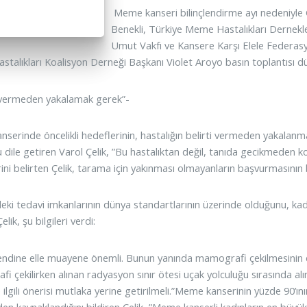
Meme kanseri bilinçlendirme ayı nedeniyle 
Benekli, Türkiye Meme Hastalıkları Dernekle
Umut Vakfı ve Kansere Karşı Elele Federas
talıkları Koalisyon Derneği Başkanı Violet Aroyo basın toplantısı dü
i vermeden yakalamak gerek”-
serinde öncelikli hedeflerinin, hastalığın belirti vermeden yakalan
 dile getiren Varol Çelik, ”Bu hastalıktan değil, tanıda gecikmede
rini belirten Çelik, tarama için yakınması olmayanların başvurmasının
deki tedavi imkanlarının dünya standartlarının üzerinde olduğunu, kadı
elik, şu bilgileri verdi:
endine elle muayene önemli. Bunun yanında mamografi çekilmesinin de 
i çekilirken alınan radyasyon sınır ötesi uçak yolculuğu sırasında al
e ilgili önerisi mutlaka yerine getirilmeli.”Meme kanserinin yüzde 90
en kaynaklandığını bildiren Çelik, ”Meme kanserli kadınların en büyük 