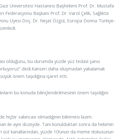
Gazi Üniversitesi Hastanesi Başhekimi Prof. Dr. Mustafa
ri Federasyonu Başkanı Prof. Dr. Varol Çelik, Sağlıkta
yonu Üyesi Doç. Dr. Nejat Özgül, Europa Donna Türkiye-
zenledi.
ması olduğunu, bu durumda yüzde yüz tedavi şansı
n korkuyoruz” dedi.Kanseri daha oluşmadan yakalamak
 büyük önem taşıdığına işaret etti.
nların bu konuda bilinçlendirilmesinin önem taşıdığını
hiçbir sakıncası olmadığının bilinmesi lazım.
ınan ile aynı düzeyde. Tanı konulduktan sonra da hekimin
’ının süt kanallarından, yüzde 10’unun da meme dokusunun
korkusu memesinin alınmasıdır. Artık geliştirilen ilaçlar