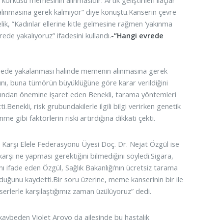
alınmasına gerek kalmıyor” diye konuştu.Kanserin çevre
lik, ”Kadınlar ellerine kitle gelmesine rağmen ‘yakınma
ede yakalıyoruz” ifadesini kullandı.
-”Hangi evrede
vrede yakalanması halinde memenin alınmasına gerek
ğını, buna tümörün büyüklüğüne göre karar verildiğini
açısından önemine işaret eden Benekli, tarama yöntemleri
Benekli, risk grubundakilerle ilgili bilgi verirken genetik
 gibi faktörlerin riski artırdığına dikkati çekti.
 Karşı Elele Federasyonu Üyesi Doç. Dr. Nejat Özgül ise
şı ne yapması gerektiğini bilmediğini söyledi.Sigara,
ı ifade eden Özgül, Sağlık Bakanlığı’nın ücretsiz tarama
ğunu kaydetti.Bir soru üzerine, meme kanserinin bir ile
serlerle karşılaştığımız zaman üzülüyoruz” dedi.
kaybeden Violet Aroyo da ailesinde bu hastalık