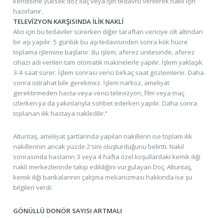
kendisine yüksek doz ilaç veya ışın tedavisi verilerek nakil için
hazırlanır.
TELEVİZYON KARŞISINDA İLİK NAKLİ
Alıcı için bu tedaviler sürerken diğer taraftan vericiye cilt altından
bir aşı yapılır. 5 günlük bu aşı tedavisinden sonra kök hücre
toplama işlemine başlanır. Bu işlem, aferez ünitesinde, aferez
cihazı adı verilen tam otomatik makinelerle yapılır. İşlem yaklaşık
3-4 saat sürer. İşlem sonrası verici birkaç saat gözlemlenir. Daha
sonra istirahat bile gerekmez. İşlem narkoz, ameliyat
gerektirmeden hasta veya verici televizyon, film veya maç
izlerken ya da yakınlarıyla sohbet ederken yapılır. Daha sonra
toplanan ilik hastaya nakledilir.”
Altuntaş, ameliyat şartlarında yapılan nakillerin ise toplam ilik
nakillerinin ancak yüzde 2’sini oluşturduğunu belirtti. Nakil
sonrasında hastanın 3 veya 4 hafta özel koşullardaki kemik iliği
nakli merkezlerinde takip edildiğini vurgulayan Doç. Altuntaş,
kemik iliği bankalarının çalışma mekanizması hakkında ise şu
bilgileri verdi:
GÖNÜLLÜ DONÖR SAYISI ARTMALI