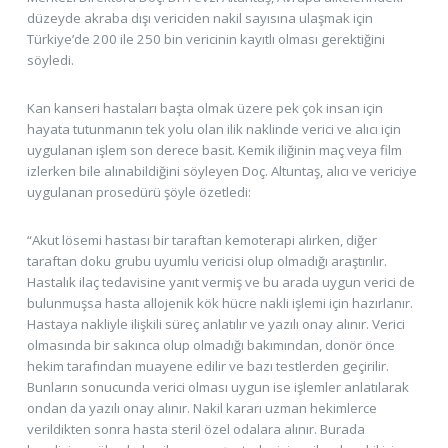
düzeyde akraba dışı vericiden nakil sayısına ulaşmak için
Türkiye’de 200 ile 250 bin vericinin kayıtlı olması gerektiğini
söyledi.
Kan kanseri hastaları başta olmak üzere pek çok insan için
hayata tutunmanın tek yolu olan ilik naklinde verici ve alıcı için
uygulanan işlem son derece basit. Kemik iliğinin maç veya film
izlerken bile alınabildiğini söyleyen Doç. Altuntaş, alıcı ve vericiye
uygulanan prosedürü şöyle özetledi:
“Akut lösemi hastası bir taraftan kemoterapi alırken, diğer
taraftan doku grubu uyumlu vericisi olup olmadığı araştırılır.
Hastalık ilaç tedavisine yanıt vermiş ve bu arada uygun verici de
bulunmuşsa hasta allojenik kök hücre nakli işlemi için hazırlanır.
Hastaya nakliyle ilişkili süreç anlatılır ve yazılı onay alınır. Verici
olmasında bir sakınca olup olmadığı bakımından, donör önce
hekim tarafından muayene edilir ve bazı testlerden geçirilir.
Bunların sonucunda verici olması uygun ise işlemler anlatılarak
ondan da yazılı onay alınır. Nakil kararı uzman hekimlerce
verildikten sonra hasta steril özel odalara alınır. Burada