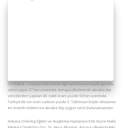
İSTANBUL – Türkiye’deki kemik iliği bankalarına kayıtlı gönüllü
verici sayısı 37 bin civarında. Avrupa ülkelerinde akraba dışı
vericilerden yapılan ilik nakli oranı yüzde 50’nin üzerinde.
Türkiye’de ise oran sadece yüzde 5. Tablonun böyle olmasının
en önemli nedeni ise akraba dışı uygun verici bulunamaması.
Ankara Onkoloji Eğitim ve Araştırma Hastanesi Kök Hücre Nakli
Merkezi Direktörü Doç. Dr. Fevzi Altuntaş, Avrupa ülkelerindeki