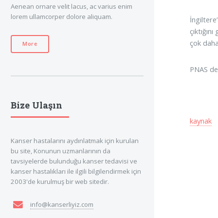
Aenean ornare velit lacus, ac varius enim
lorem ullamcorper dolore aliquam.
İngilter
çıktığın
çok daha 
More
PNAS derg
Bize Ulaşın
kaynak
Kanser hastalarını aydınlatmak için kurulan
bu site, Konunun uzmanlarının da
tavsiyelerde bulunduğu kanser tedavisi ve
kanser hastalıkları ile ilgili bilgilendirmek için
2003'de kurulmuş bir web sitedir.
info@kanserliyiz.com