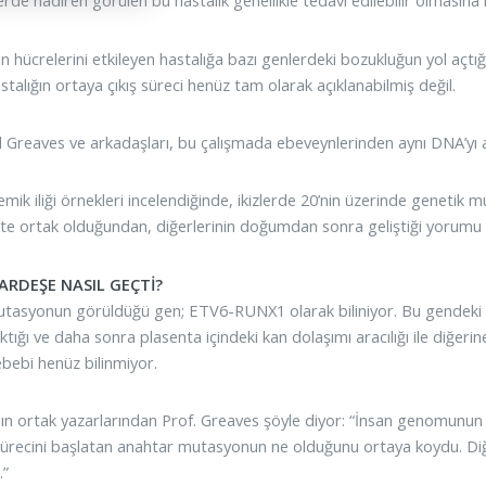
erde nadiren görülen bu hastalık genellikle tedavi edilebilir olmasına ra
 hücrelerini etkileyen hastalığa bazı genlerdeki bozukluğun yol açtığı 
talığın ortaya çıkış süreci henüz tam olarak açıklanabilmiş değil.
l Greaves ve arkadaşları, bu çalışmada ebeveynlerinden aynı DNA’yı a
emik iliği örnekleri incelendiğinde, ikizlerde 20’nin üzerinde geneti
kte ortak olduğundan, diğerlerinin doğumdan sonra geliştiği yorumu y
ARDEŞE NASIL GEÇTİ?
tasyonun görüldüğü gen; ETV6-RUNX1 olarak biliniyor. Bu gendeki
ıktığı ve daha sonra plasenta içindeki kan dolaşımı aracılığı ile diğe
bebi henüz bilinmiyor.
ın ortak yazarlarından Prof. Greaves şöyle diyor: “İnsan genomunun bü
sürecini başlatan anahtar mutasyonun ne olduğunu ortaya koydu. 
.”