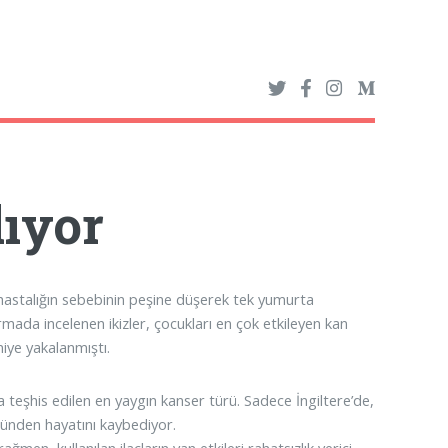
ıyor
hastalığın sebebinin peşine düşerek tek yumurta
tırmada incelenen ikizler, çocukları en çok etkileyen kan
miye yakalanmıştı.
a teşhis edilen en yaygın kanser türü. Sadece İngiltere’de,
zünden hayatını kaybediyor.