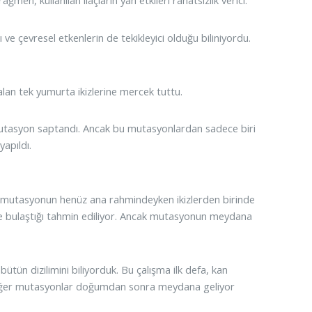
ğmen, kullanılan ilaçların yan etkileri rahatsızlık verici.
ve çevresel etkenlerin de tekikleyici olduğu biliniyordu.
lan tek yumurta ikizlerine mercek tuttu.
k mutasyon saptandı. Ancak bu mutasyonlardan sadece biri
apıldı.
 mutasyonun henüz ana rahmindeyken ikizlerden birinde
rine bulaştığı tahmin ediliyor. Ancak mutasyonun meydana
tün dizilimini biliyorduk. Bu çalışma ilk defa, kan
Diğer mutasyonlar doğumdan sonra meydana geliyor