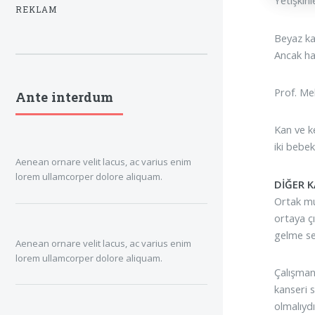
Yetişkinl
REKLAM
Beyaz kan
Ancak has
Prof. Me
Ante interdum
Kan ve k
iki bebe
Aenean ornare velit lacus, ac varius enim
lorem ullamcorper dolore aliquam.
DİĞER K
Ortak mu
ortaya ç
gelme se
Aenean ornare velit lacus, ac varius enim
lorem ullamcorper dolore aliquam.
Çalışman
kanseri 
olmalıydı