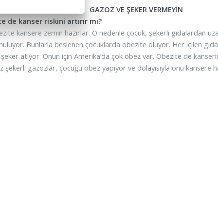
GAZOZ VE ŞEKER VERMEYİN
e de kanser riskini artırır mı?
ezite kansere zemin hazırlar. O nedenle çocuk, şekerli gıdalardan uza
nuluyor. Bunlarla beslenen çocuklarda obezite oluyor. Her içilen gıdan
şeker atıyor. Onun için Amerika’da çok obez var. Obezite de kanserin ha
iz şekerli gazozlar, çocuğu obez yapıyor ve dolayısıyla onu kansere haz