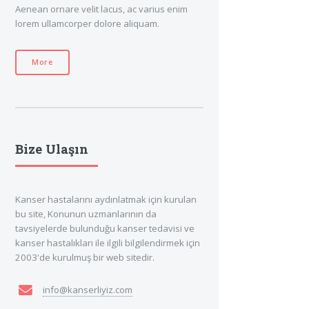
Aenean ornare velit lacus, ac varius enim
lorem ullamcorper dolore aliquam.
More
Bize Ulaşın
Kanser hastalarını aydınlatmak için kurulan
bu site, Konunun uzmanlarının da
tavsiyelerde bulunduğu kanser tedavisi ve
kanser hastalıkları ile ilgili bilgilendirmek için
2003'de kurulmuş bir web sitedir.
info@kanserliyiz.com