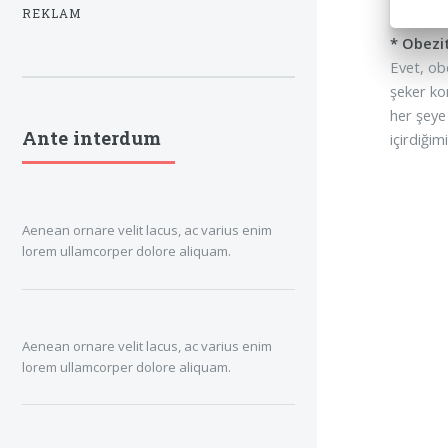
REKLAM
* Obezit
Evet, ob
şeker ko
her şeye 
Ante interdum
içirdiğim
Aenean ornare velit lacus, ac varius enim
lorem ullamcorper dolore aliquam.
Aenean ornare velit lacus, ac varius enim
lorem ullamcorper dolore aliquam.