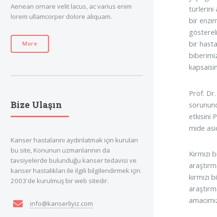
Aenean ornare velit lacus, ac varius enim
türlerin
lorem ullamcorper dolore aliquam.
bir enzi
gösterel
bir hasta
More
biberimi
kapsaisin
Prof. Dr
Bize Ulaşın
sorununda
etkisini 
mide asid
Kanser hastalarını aydınlatmak için kurulan
bu site, Konunun uzmanlarının da
Kırmızı 
tavsiyelerde bulunduğu kanser tedavisi ve
araştırma
kanser hastalıkları ile ilgili bilgilendirmek için
kırmızı b
2003'de kurulmuş bir web sitedir.
araştırm
amacımız 
info@kanserliyiz.com