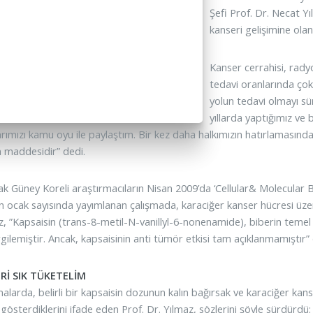
Şefi Prof. Dr. Necat Yı
kanseri gelişimine olan e
Kanser cerrahisi, rad
tedavi oranlarında çok
yolun tedavi olmayı s
yıllarda yaptığımız ve 
arımızı kamu oyu ile paylaştım. Bir kez daha halkımızın hatırlaması
n maddesidir” dedi.
ak Güney Koreli araştırmacıların Nisan 2009’da ‘Cellular& Molecular B
in ocak sayısında yayımlanan çalışmada, karaciğer kanser hücresi üzeri
z, ”Kapsaisin (trans-8-metil-N-vanillyl-6-nonenamide), biberin temel
rgilemiştir. Ancak, kapsaisinin anti tümör etkisi tam açıklanmamıştır” 
ERİ SIK TÜKETELİM
malarda, belirli bir kapsaisin dozunun kalın bağırsak ve karaciğer ka
 gösterdiklerini ifade eden Prof. Dr. Yılmaz, sözlerini şöyle sürdürdü: 