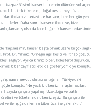
da ‘Kazpaz 3’ isimli kanser hücresinin ölümüne yol açan
, acı biberi sık tüketelim, doğal beslenmeye özen
kları ilaçlara ve tedavilere harcanır, bize her gün yeni
oze ederler. Daha sonra kanserin ilacı diye, bize
anlaşılamamış olsa da kalın bağırsak kanser tedavisinde
de ”kapsaisin”in, kanser başta olmak üzere birçok sağlık
 Prof. Dr. Yılmaz, ”Örneğin ağrı kesici ve iltihap çözücü
ddesi sağlıyor. Ayrıca kırmızı biber, kolesterol düşürücü,
kırmızı biber zayıflatıcı etki de gösteriyor” diye konuştu.
mel çalışmanın mevcut olmasına rağmen Türkiye’deki
 şöyle konuştu: ”Ne yazık ki ülkemizin araştırmacıları,
nırlı sayıda çalışma yapılmış. Uzakdoğu ve batılı
üretimi ve tüketiminde ülkemiz eşsiz. Bu çalışma ile
l veriler ışığında kırmızı biber üzerine çekmektir.”