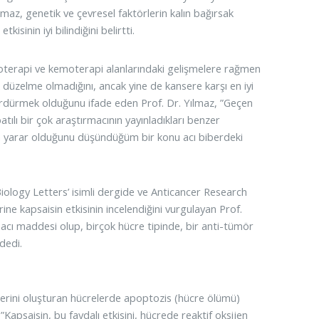
lmaz, genetik ve çevresel faktörlerin kalın bağırsak
tkisinin iyi bilindiğini belirtti.
yoterapi ve kemoterapi alanlarındaki gelişmelere rağmen
 düzelme olmadığını, ancak yine de kansere karşı en iyi
ürdürmek olduğunu ifade eden Prof. Dr. Yılmaz, ”Geçen
batılı bir çok araştırmacının yayınladıkları benzer
nda yarar olduğunu düşündüğüm bir konu acı biberdeki
iology Letters’ isimli dergide ve Anticancer Research
ne kapsaisin etkisinin incelendiğini vurgulayan Prof.
 acı maddesi olup, birçok hücre tipinde, bir anti-tümör
dedi.
nserini oluşturan hücrelerde apoptozis (hücre ölümü)
”Kapsaisin, bu faydalı etkisini, hücrede reaktif oksijen