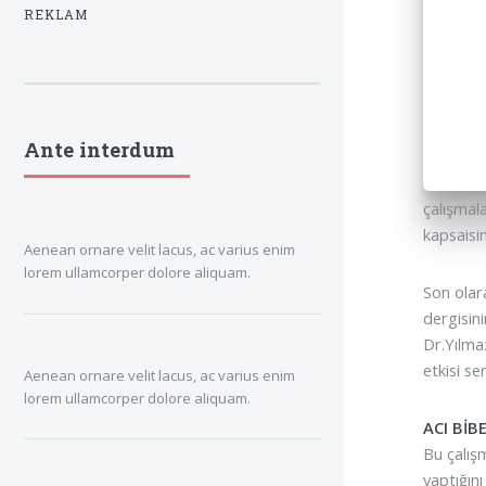
REKLAM
Ante interdum
çalışmal
kapsaisi
Aenean ornare velit lacus, ac varius enim
lorem ullamcorper dolore aliquam.
Son olar
dergisin
Dr.Yılma
etkisi se
Aenean ornare velit lacus, ac varius enim
lorem ullamcorper dolore aliquam.
ACI BİB
Bu çalış
yaptığını