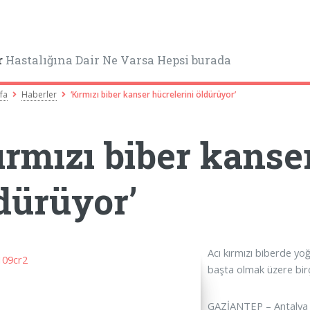
r
Hastalığına Dair Ne Varsa Hepsi burada
fa
Haberler
‘Kırmızı biber kanser hücrelerini öldürüyor’
ırmızı biber kanse
dürüyor’
Acı kırmızı biberde yo
başta olmak üzere birç
GAZİANTEP – Antalya E