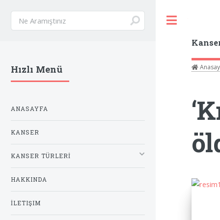
Toggle
Kanse
Anasay
Hızlı Menü
‘K
ANASAYFA
öl
KANSER
KANSER TÜRLERİ
HAKKINDA
İLETIŞIM