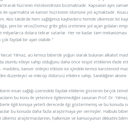
i artırarak hücrenin mitokondrisini bozmaktadır. Kapsaisin aynı zaman
mi de uyarmakta ve kanser hücresinin ölümüne yol açmaktadır. Kısaca
im. Aksi takdirde hem sağlığımızı kaybederiz hemde ülkemizin kıt kayna
lığa, yeni bir virüs(Domuz gribi gibi) üretimine yol açan gıdaları emp
zi milyarlarca dolara tekrar satarlar. Her ne kadar tam mekanizması 
 çok faydalı bir ajan olabilir.”
. Necat Yılmaz, acı kırmızı biberde yoğun olarak bulunan alkaloit mad
 olumlu etkiye sahip olduğunu daha önce tespit ettiklerini ifade etti.
P- maddesi, kanser önleyici etkisini ise içindeki kırmızı karotenoid ma
ini düzenleyici ve mikrop öldürücü etkilere sahip. Sanıldığının aksine 
biberin insan sağlığı üzerindeki faydalı etkilerini gösteren birçok te
cıların bu konu ile yeterince ilgilenmediğini savunan Prof. Dr. Yılmaz,
iberle ilgili konuya yeterli derecede ilgi göstermemiş ve bu konuda sı
acılar bu konuda daha fazla araştırmaya yer vermişler. Halbuki biber 
ülkemiz araştırmacılarının, halkımızın ve kamuoyunun dikkatini bilimse