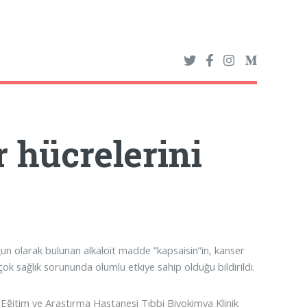
r hücrelerini
ğun olarak bulunan alkaloit madde ”kapsaisin”in, kanser
ok sağlık sorununda olumlu etkiye sahip olduğu bildirildi.
ğitim ve Araştırma Hastanesi Tıbbi Biyokimya Klinik