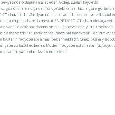
 seviyesinde olduğuna işaret eden Akdağ, şunları kaydetti:
ızı göz önüne alındığında, Türkiye’deki kanser hızına göre görüntüleme
CT cihazının 1-1,5 milyon nüfusa bir adet bulunması yeterli kabul e
makta olup, halihazırda mevcut 38 PET/PET-CT cihazı oldukça yeterlidir
uzun vadeli olarak hazırlanmış bir plan çerçevesinde yürütülmektedir.
e 58 merkezde 105 radyoterapi cihazı bulunmaktadır. Mevcut kanser 
in hastanın radyoterapi alması beklenmektedir. Cihaz başına yıllık 6
ısı yetersiz kabul edilemez. Modern radyoterapi cihazları (üç boyutlu 
manlar için yatırımlar devam edecektir.”