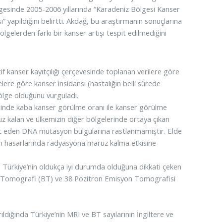
esinde 2005-2006 yıllarında “Karadeniz Bölgesi Kanser
” yapıldığını belirtti. Akdağ, bu araştırmanın sonuçlarına
lgelerden farkı bir kanser artışı tespit edilmediğini
f kanser kayıtçılığı çerçevesinde toplanan verilere göre
lere göre kanser insidansı (hastalığın belli sürede
bölge olduğunu vurguladı.
lerinde kaba kanser görülme oranı ile kanser görülme
z kalan ve ülkemizin diğer bölgelerinde ortaya çıkan
şaret eden DNA mutasyon bulgularına rastlanmamıştır. Elde
ozom hasarlarında radyasyona maruz kalma etkisine
 Türkiye’nin oldukça iyi durumda olduğuna dikkati çeken
ı Tomografi (BT) ve 38 Pozitron Emisyon Tomografisi
rıldığında Türkiye’nin MRI ve BT sayılarının İngiltere ve