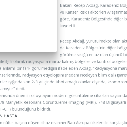
Bakanı Recep Akdağ, Karadeniz Bölg
ve Kanser Risk Faktörleri Araştırması
göre, Karadeniz Bölgesi’nde diğer bö
kaydetti.
Recep Akdağ, yürütülmekte olan akti
de Karadeniz Bölgesi’nin diğer bölge
görülme sıklığı) en az olan üçüncü 
 ile ilgili olarak radyasyona maruz kalmış bölgeler ve kontrol bölge
da anlamlı bir fark görülmediğini ifade eden Akdağ, “Radyasyona maru
anserlerinde, radyasyon etiyolojisini (nedeni inceleyen bilim dalı) i
eriler ışığında son 2-3 yıl içinde tıbbi amaçlı olanlar dışında, krom
amıştır” dedi.
anısında önemli rol oynayan modern görüntüleme cihazları sayısında
78 Manyetik Rezonans Görüntüleme-Imaging (MRI), 748 Bilgisayarl
-CT) bulunduğunu bildirdi.
İN HASTA
n nüfus başına düşen cihaz oranının Batı Avrupa ülkeleri ile karşılaştı