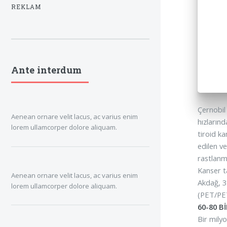
REKLAM
Ante interdum
Çernobil
Aenean ornare velit lacus, ac varius enim
hızların
lorem ullamcorper dolore aliquam.
tiroid k
edilen v
rastlanm
Kanser t
Aenean ornare velit lacus, ac varius enim
Akdağ, 3
lorem ullamcorper dolore aliquam.
(PET/PET
60-80 B
Bir milyo