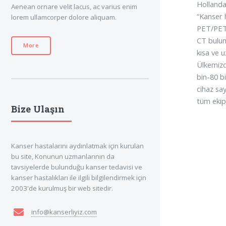
Hollanda
Aenean ornare velit lacus, ac varius enim
“Kanser h
lorem ullamcorper dolore aliquam.
PET/PET-
CT bulun
More
kısa ve 
Ülkemizd
bin-80 b
cihaz say
tüm ekip
Bize Ulaşın
Kanser hastalarını aydınlatmak için kurulan
bu site, Konunun uzmanlarının da
tavsiyelerde bulunduğu kanser tedavisi ve
kanser hastalıkları ile ilgili bilgilendirmek için
2003'de kurulmuş bir web sitedir.
info@kanserliyiz.com