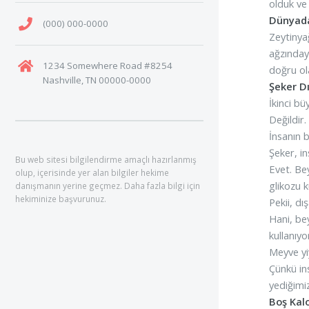
olduk ve 
Dünyada
(000) 000-0000
Zeytinyağ
ağzınday
1234 Somewhere Road #8254
doğru ol
Nashville, TN 00000-0000
Şeker D
İkinci bü
Değildir
İnsanın b
Şeker, in
Bu web sitesi bilgilendirme amaçlı hazırlanmış
Evet. Bey
olup, içerisinde yer alan bilgiler hekime
glikozu k
danışmanın yerine geçmez. Daha fazla bilgi için
hekiminize başvurunuz.
Pekii, dı
Hani, bey
kullanıyo
Meyve yi
Çünkü in
yediğim
Boş Kalo