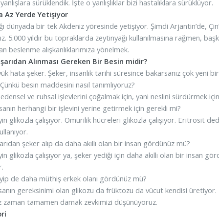
yanlışlara sürüklendik. İşte o yanlışlıklar bizi hastalıklara sürüklüyor.
 Az Yerde Yetişiyor
ı dünyada bir tek Akdeniz yöresinde yetişiyor. Şimdi Arjantin’de, Çin’d
ız. 5.000 yıldır bu topraklarda zeytinyağı kullanılmasına rağmen, ba
an beslenme alışkanlıklarımıza yönelmek.
ışarıdan Alınması Gereken Bir Besin midir?
yük hata şeker. Şeker, insanlık tarihi süresince bakarsanız çok yeni bi
. Çünkü besin maddesini nasıl tanımlıyoruz?
edensel ve ruhsal işlevlerini çoğalmak için, yani neslini sürdürmek içi
sanın herhangi bir işlevini yerine getirmek için gerekli mi?
in glikozla çalışıyor. Omurilik hücreleri glikozla çalışıyor. Eritrosit de
ullanıyor.
şarıdan şeker alıp da daha akıllı olan bir insan gördünüz mü?
in glikozla çalışıyor ya, şeker yediği için daha akıllı olan bir insan
r.
yip de daha müthiş erkek olanı gördünüz mü?
sanın gereksinimi olan glikozu da früktozu da vücut kendisi üretiyor. 
iz zaman tamamen damak zevkimizi düşünüyoruz.
ri