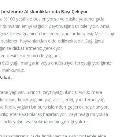
ş beslenme Alışkanlıklarında Başı Çekiyor
 %100 yeşillikle besleniyorsa ve başka yabancı gıda
 dünyanın en iyi yağıdır. Zeytinyağından bile iyidir. Ama
ınız tereyağı ahırda beslenen, pancar küspesi, Mısır silajı
a beslenen hayvanlardan elde edilmektedir. Sağlığınızı
ğinize dikkat etmeniz gerekiyor.
en besinlerden biri de yağlar…
sırözü yağı, margarin veya endüstriyel tereyağı yediğimiz
a mahkûmuz.
ı Fakat…
tane yağ var. Birincisi zeytinyağı, ikincisi %100 mera
e bakın, fındık yağının yağ asit içeriği, yani temel yağ
 ve fındık yağları bir sürü işlemden geçerek hazırlanıyor.
irilip etere yatırılarak hazırlanıyor. Zeytinyağı mı yoksa
en fındık yağını eve sokmanın bir gereği yoktur.
lanabilirsiniz. O da fındık yağıyla aynı yöntemle elde