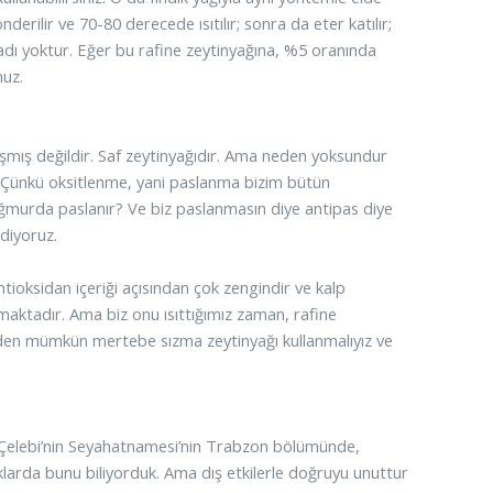
derilir ve 70-80 derecede ısıtılır; sonra da eter katılır;
ç tadı yoktur. Eğer bu rafine zeytinyağına, %5 oranında
nuz.
rışmış değildir. Saf zeytinyağıdır. Ama neden yoksundur
 Çünkü oksitlenme, yani paslanma bizim bütün
yağmurda paslanır? Ve biz paslanmasın diye antipas diye
diyoruz.
ntioksidan içeriği açısından çok zengindir ve kalp
aktadır. Ama biz onu ısıttığımız zaman, rafine
zden mümkün mertebe sızma zeytinyağı kullanmalıyız ve
ya Çelebi’nin Seyahatnamesi’nin Trabzon bölümünde,
raklarda bunu biliyorduk. Ama dış etkilerle doğruyu unuttur