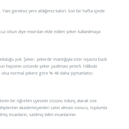
 Yani gereksiz yere aldığımız kalori. Son bir hafta içinde
cuz olsun diye mısırdan elde edilen şeker kullanılmaya
nluluğu yok. Şeker, şekerdir mantığıyla ister nişasta bazlı
sun hepsinin üstünde şeker yazılması yeterli. Hâlbuki
le olsa normal şekere göre % 46 daha şişmanlatıcı.
itenin bir öğretim üyesinin sözünü ödünç alarak size
hiplerinin akademisyenleri satın alması sonucu, toplumla
mış insanların, satılmış bilim insanlarının