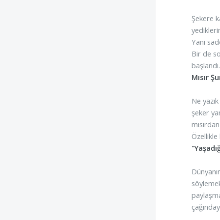
Şekere ka
yedikleri
Yani sad
Bir de s
başlandı
Mısır Ş
Ne yazık 
şeker ya
mısırdan
Özellikle
"Yaşadı
Dünyanın
söylemek
paylaşmak
çağındayı