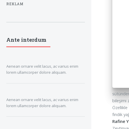
REKLAM
Ante interdum
Aenean ornare velit lacus, ac varius enim
lorem ullamcorper dolore aliquam.
sütünden 
Aenean ornare velit lacus, ac varius enim
bileşimi 
lorem ullamcorper dolore aliquam.
Özellikle
fındık ya
Rafine Y
Zeytinya