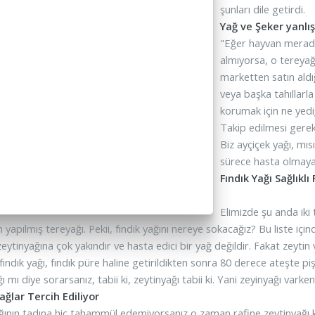
şunları dile getirdi.
Yağ ve Şeker yanlı
"Eğer hayvan merada
almıyorsa, o tereyağı
marketten satın aldığ
veya başka tahıllarl
korumak için ne yedi
Takip edilmesi gerek
Biz ayçiçek yağı, mı
sürece hasta olmay
Fındık Yağı Sağlıkl
Elimizde şu anda iki 
yapılmış tereyağı. Pekii, fındık yağını nereye sokacağız? Bu liste içind
zeytinyağına çok yakındır ve hasta edici bir yağ değildir. Fakat zeytin
 fındık yağı, fındık püre haline getirildikten sonra 80 derece ateşte piş
ğı mı diye sorarsanız, tabii ki, zeytinyağı tabii ki. Yani zeyinyağı vark
ağlar Tercih Ediliyor
ğının tadına hiç tahammül edemiyorsanız o zaman rafine zeytinyağı kul