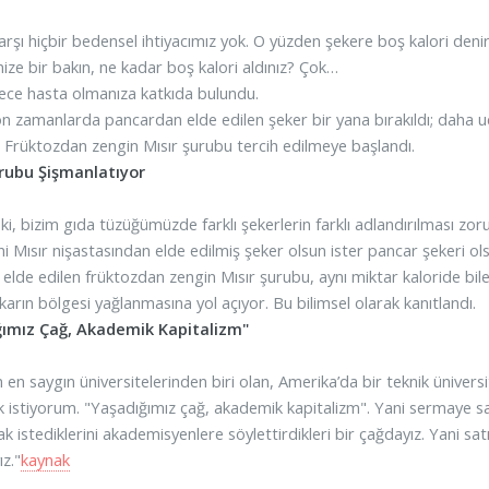
rşı hiçbir bedensel ihtiyacımız yok. O yüzden şekere boş kalori denir.
nize bir bakın, ne kadar boş kalori aldınız? Çok…
ece hasta olmanıza katkıda bulundu.
on zamanlarda pancardan elde edilen şeker bir yana bırakıldı; daha u
. Früktozdan zengin Mısır şurubu tercih edilmeye başlandı.
urubu Şişmanlatıyor
ki, bizim gıda tüzüğümüzde farklı şekerlerin farklı adlandırılması zoru
ni Mısır nişastasından elde edilmiş şeker olsun ister pancar şekeri ol
 elde edilen früktozdan zengin Mısır şurubu, aynı miktar kaloride bi
 karın bölgesi yağlanmasına yol açıyor. Bu bilimsel olarak kanıtlandı.
ğımız Çağ, Akademik Kapitalizm"
 en saygın üniversitelerinden biri olan, Amerika’da bir teknik ünivers
 istiyorum. "Yaşadığımız çağ, akademik kapitalizm". Yani sermaye sa
 istediklerini akademisyenlere söylettirdikleri bir çağdayız. Yani satıl
z."
kaynak