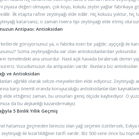
ani piyasa değeri olmayan, çok koyu, kokulu zeytin yağlar fabrikaya gön
edilir. İlk etapta rafine zeytinyağı elde edilir. Hiç kokusu yoktur, hi
tinyağı katarsanız, o zaman riviera tipi zeytinyağı elde etmiş olursu
uzun Antipası: Antioksidan
ketlerde görüyorsunuz ya, o fabrika eseri bir yağdır; ayçiçeği ile ka
musunuz? Sızma zeytinyağında var olan antioksidanlardan yoksundur.
ların temelindeki ana unsurdur. Nasıl açık havada bırakırsak demiri 
 süreriz. Vücudumuzun da antipasları vardır. Bunlara biz antioksidan 
ağı ve Antioksidan
anları ağırlıklı olarak sebze-meyvelerden elde ediyoruz. Zeytinyağı a
larına karşı önemli oranda koruyuculuğu antioksidanlardan kaynaklanm
ğı elde ettiğimiz zaman, bu unsurları geniş ölçüde kaybediyor. O yü
mıza da bu alışkanlığı kazandırmalıyız.
ğıyla 5 Binlik Yıllık Geçmiş
emel hatamıza geçmeden birincisi olan yağ seçimini özetlersek, Evli
zeytinyağı ile kızartıldığının tarifi vardır. Biz 500 sene önce bu top