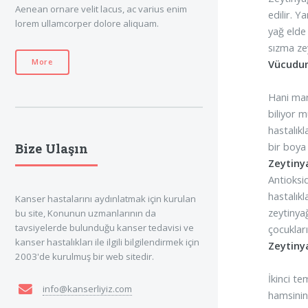
Aenean ornare velit lacus, ac varius enim
edilir. Y
lorem ullamcorper dolore aliquam.
yağ elde 
sızma zey
More
Vücudum
Hani mar
biliyor 
hastalık
bir boya
Bize Ulaşın
Zeytiny
Antioksid
hastalık
Kanser hastalarını aydınlatmak için kurulan
zeytinya
bu site, Konunun uzmanlarının da
tavsiyelerde bulunduğu kanser tedavisi ve
çocukları
kanser hastalıkları ile ilgili bilgilendirmek için
Zeytinya
2003'de kurulmuş bir web sitedir.
İkinci t
info@kanserliyiz.com
hamsinin 