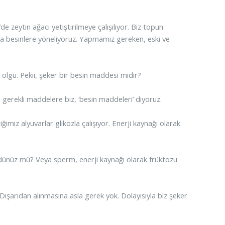
e zeytin ağacı yetiştirilmeye çalışılıyor. Biz topun
şka besinlere yöneliyoruz. Yapmamız gereken, eski ve
r olgu. Pekii, şeker bir besin maddesi midir?
n gerekli maddelere biz, ‘besin maddeleri’ diyoruz.
diğimiz alyuvarlar glikozla çalışıyor. Enerji kaynağı olarak
 gördünüz mü? Veya sperm, enerji kaynağı olarak früktozu
Dışarıdan alınmasına asla gerek yok. Dolayısıyla biz şeker