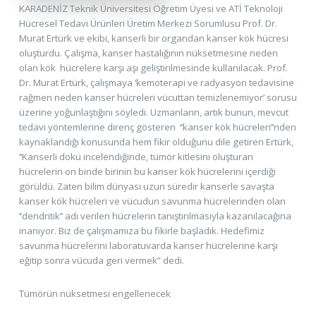
KARADENİZ Teknik Üniversitesi Öğretim Üyesi ve ATİ Teknoloji
Hücresel Tedavi Ürünleri Üretim Merkezi Sorumlusu Prof. Dr.
Murat Ertürk ve ekibi, kanserli bir organdan kanser kök hücresi
oluşturdu. Çalışma, kanser hastalığının nüksetmesine neden
olan kök hücrelere karşı aşı geliştirilmesinde kullanılacak. Prof.
Dr. Murat Ertürk, çalışmaya ‘kemoterapi ve radyasyon tedavisine
rağmen neden kanser hücreleri vücuttan temizlenemiyor’ sorusu
üzerine yoğunlaştığını söyledi. Uzmanların, artık bunun, mevcut
tedavi yöntemlerine direnç gösteren ‘’kanser kök hücreleri’’nden
kaynaklandığı konusunda hem fikir olduğunu dile getiren Ertürk,
‘’Kanserli doku incelendiğinde, tümör kitlesini oluşturan
hücrelerin on binde birinin bu kanser kök hücrelerini içerdiği
görüldü. Zaten bilim dünyası uzun süredir kanserle savaşta
kanser kök hücreleri ve vücudun savunma hücrelerinden olan
‘’dendritik’’ adı verilen hücrelerin tanıştırılmasıyla kazanılacağına
inanıyor. Biz de çalışmamıza bu fikirle başladık. Hedefimiz
savunma hücrelerini laboratuvarda kanser hücrelerine karşı
eğitip sonra vücuda geri vermek” dedi.
Tümörün nüksetmesi engellenecek