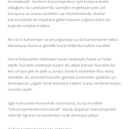
bozmaktadır. Genlerin kanserojenlere öyle kolayca teslim
olduğunu da sanmayın! Bu süreçleri engelleyen pek çok
koruyucu ve onarıcı enzimler var hücrelerimizde. Bunlar
kanserojenler ile meydana gelen hasarın çoğunu daha işin
başında ortadan kaldırır.
Ne var ki kanserojen oranı yoğunlaşır ya da kanserojenin etkisi
tekrarlayıp durursa genetik hasar kritik düzeylere varabilir.
Hücre bölünürken DNA’daki hasar nedeniyle hatalı ve farklı -
atipik- hücreler üretmeye başlar. Bu atipik kanser hücreleri bir
kez ortaya çıktı mı artık iş zordur, kontrol sistemleri iflas etmiş
demektir. Bu anormal hücreler genetik kontrolden çıktıkları için
durmaksızın çoğalır. Etraf dokulara saldırır, kanla, lenflerle bütün
vücuda yayılır.
Eğer kanserden korunmak istiyorsanız, bu işi öncelikle
“kanserojenlerden korunmak” olarak düşünün. Kanserojenler
nelerdir öğrenin ve bunlardan uzak durmaya çalışın.
Doğum kontrol hapları kilo aldırır mı?