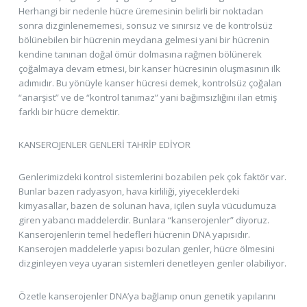
Herhangi bir nedenle hücre üremesinin belirli bir noktadan
sonra dizginlenememesi, sonsuz ve sınırsız ve de kontrolsüz
bölünebilen bir hücrenin meydana gelmesi yani bir hücrenin
kendine tanınan doğal ömür dolmasına rağmen bölünerek
çoğalmaya devam etmesi, bir kanser hücresinin oluşmasının ilk
adımıdır. Bu yönüyle kanser hücresi demek, kontrolsüz çoğalan
“anarşist” ve de “kontrol tanımaz” yani bağımsızlığını ilan etmiş
farklı bir hücre demektir.
KANSEROJENLER GENLERİ TAHRİP EDİYOR
Genlerimizdeki kontrol sistemlerini bozabilen pek çok faktör var.
Bunlar bazen radyasyon, hava kirliliği, yiyeceklerdeki
kimyasallar, bazen de solunan hava, içilen suyla vücudumuza
giren yabancı maddelerdir. Bunlara “kanserojenler” diyoruz.
Kanserojenlerin temel hedefleri hücrenin DNA yapısıdır.
Kanserojen maddelerle yapısı bozulan genler, hücre ölmesini
dizginleyen veya uyaran sistemleri denetleyen genler olabiliyor.
Özetle kanserojenler DNA’ya bağlanıp onun genetik yapılarını