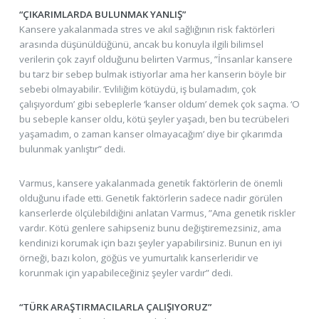
“ÇIKARIMLARDA BULUNMAK YANLIŞ”
Kansere yakalanmada stres ve akıl sağlığının risk faktörleri
arasında düşünüldüğünü, ancak bu konuyla ilgili bilimsel
verilerin çok zayıf olduğunu belirten Varmus, ”İnsanlar kansere
bu tarz bir sebep bulmak istiyorlar ama her kanserin böyle bir
sebebi olmayabilir. ‘Evliliğim kötüydü, iş bulamadım, çok
çalışıyordum’ gibi sebeplerle ‘kanser oldum’ demek çok saçma. ‘O
bu sebeple kanser oldu, kötü şeyler yaşadı, ben bu tecrübeleri
yaşamadım, o zaman kanser olmayacağım’ diye bir çıkarımda
bulunmak yanlıştır” dedi.
Varmus, kansere yakalanmada genetik faktörlerin de önemli
olduğunu ifade etti. Genetik faktörlerin sadece nadir görülen
kanserlerde ölçülebildiğini anlatan Varmus, ”Ama genetik riskler
vardır. Kötü genlere sahipseniz bunu değiştiremezsiniz, ama
kendinizi korumak için bazı şeyler yapabilirsiniz. Bunun en iyi
örneği, bazı kolon, göğüs ve yumurtalık kanserleridir ve
korunmak için yapabileceğiniz şeyler vardır” dedi.
“TÜRK ARAŞTIRMACILARLA ÇALIŞIYORUZ”