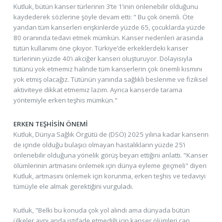
Kutluk, bütün kanser türlerinin 3’te 1’inin önlenebilir olduğunu
kaydederek sözlerine şöyle devam etti: " Bu çok önemli. Öte
yandan tüm kanserleri erişkinlerde yüzde 65, çocuklarda yüzde
80 oranında tedavi etmek mümkün. Kanser nedenleri arasında
tütün kullanımı öne çıkıyor. Türkiye’de erkeklerdeki kanser
türlerinin yüzde 40’ı akciğer kanseri oluşturuyor. Dolayısıyla
tütünü yok etmemiz halinde tüm kanserlerin çok önemli kısmını
yok etmiş olacağız. Tütünün yanında sağlıklı beslenme ve fiziksel
aktiviteye dikkat etmemiz lazım. Ayrıca kanserde tarama
yöntemiyle erken teşhis mümkün."
ERKEN TEŞHİSİN ÖNEMİ
Kutluk, Dünya Sağlık Örgütü de (DSÖ) 2025 yılına kadar kanserin
de içinde olduğu bulaşıcı olmayan hastalıkların yüzde 25’i
önlenebilir olduğuna yönelik görüş beyan ettiğini anlattı. "Kanser
ölümlerinin artmasını önlemek için dünya eyleme geçmeli" diyen
Kutluk, artmasını önlemek için korunma, erken teşhis ve tedaviyi
tümüyle ele almak gerektiğini vurguladı.
Kutluk, "Belki bu konuda çok yol alındı ama dünyada bütün
ülkeler aynı anda istifade etmediği için kanser ölümleri can