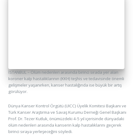
İSTANBUL – Ölüm nedenleri arasında birinci sırada yer alan
koroner kalp hastalıklarının (KKH) teşhis ve tedavisinde önemli
gelişmeler yaşanırken, kanser hastalığında ise büyük bir artış
görülüyor.
Dünya Kanser Kontrol Örgütü (UICC) Üyelik Komitesi Başkanı ve
Türk Kanser Araştırma ve Savaş Kurumu Derneği Genel Başkanı
Prof. Dr. Tezer Kutluk, önümüzdeki 4-5 yıl içerisinde dünyadaki
ölüm nedenleri arasında kanserin kalp hastalıklarını geçerek
birinci sıraya yerleşeceğini söyledi.