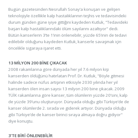
Bugün gazetesinden Nesrullah Sonay’a konuşan ve gelişen
teknolojiyle özellikle kalp hastalıklarının teşhis ve tedavisindeki
durum günden güne iyiye gittiğini kaydeden Kutluk, "Tedavideki
başarı kalp hastalıklarındaki ölüm sayılarını azaltıyor" dedi.
Bütün kanserlerin 3’te 1’inin önlenebilir, yüzde 65’inin de tedavi
edilebilir olduğunu kaydeden Kutluk, kanserle savaşmak için
öncelikle sigaraya işaret etti.
13 MİLYON 200 BİNE ÇIKACAK
2008 rakamlarına göre dünyada her yıl 7.6 milyon kişi
kanserden öldüğünü hatırlatan Prof. Dr. Kutluk, "Böyle gitmesi
halinde sadece nüfus artışının etkisiyle 2030 yılında her yıl
kanserden ölen insan sayısı 13 milyon 200 bine çıkacak. 2009
TÜİK rakamlarına göre kanser, tüm ölümlerin yüzde 20’sini, kalp
de yüzde 39’unu oluşturuyor. Dünyada olduğu gibi Türkiye’de de
kanser ölümlerde 2. sırada ve giderek artıyor. Dünyada olduğu
gibi Türkiye’de de kanser birinci sıraya almaya doğru gidiyor"
diye konuştu.
3’TE BİRİ ÖNLENEBİLİR